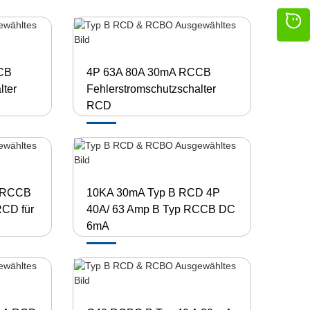
CB
4P 63A 80A 30mA RCCB
lter
Fehlerstromschutzschalter
RCD
B RCCB
10KA 30mA Typ B RCD 4P
CD für
40A/ 63 Amp B Typ RCCB DC
6mA