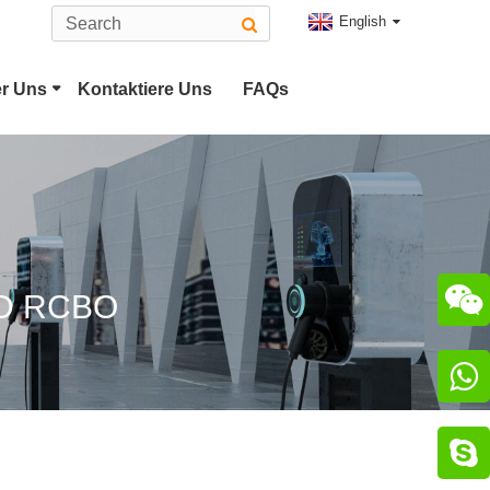
English
r Uns
Kontaktiere Uns
FAQs
Typ-2-EV-Anschluss
Stecker
CHAdeMO-Anschluss

D RCBO
luss

