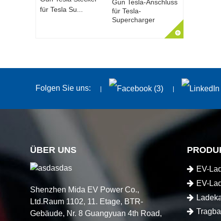
Gun Tesla-Anschluss
für Tesla-
Supercharger
Folgen Sie uns:
ÜBER UNS
PRODU
EV-La
EV-La
Shenzhen Mida EV Power Co.,
Ladeka
Ltd.Raum 1102, 11. Etage, BTR-
Tragba
Gebäude, Nr. 8 Guangyuan 4th Road,