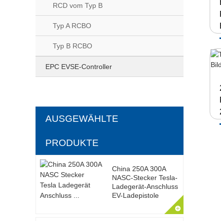
RCD vom Typ B
Typ A RCBO
Typ B RCBO
EPC EVSE-Controller
AUSGEWÄHLTE
PRODUKTE
China 250A 300A
NASC-Stecker Tesla-
Ladegerät-Anschluss
EV-Ladepistole