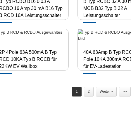
B Typ RCBO B16 0,03 A
B Typ RCBO 32 A 30
RCBO 16 Amp 30 mA B16 Typ
MCB B32 Typ B 32 A
B RCD 16A Leistungsschalter
Leistungsschalter
2P 4Pole 63A 500mA B Typ
40A 63Amp B Typ RC
RCD 10KA Typ B RCCB für
Pole 10KA 300mA RC
22KW EV Wallbox
für EV-Ladestation
1
2
Weiter >
>>