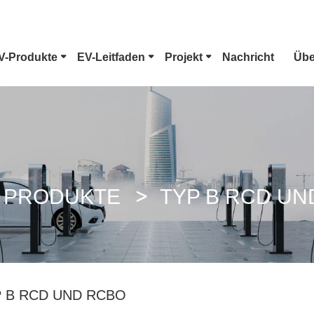
V-Produkte
EV-Leitfaden
Projekt
Nachricht
Übe
EV-Anschluss Typ 1
Tesla-Stecker
CCS Combo 1 Stecker
CCS Combo 2 
PRODUKTE
TYP B RCD UN
GB/T DC-Pistole
ChaoJi-Ansch
 B RCD UND RCBO