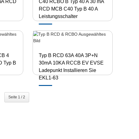
 mA RCD
C40 RCBO B Typ 40 A 30 mA
RCD MCB C40 Typ B 40 A
Leistungsschalter
CB 4
Typ B RCD 63A 40A 3P+N
D Typ B
30mA 10KA RCCB EV EVSE
Ladepunkt Installieren Sie
EKL1-63
Seite 1 / 2