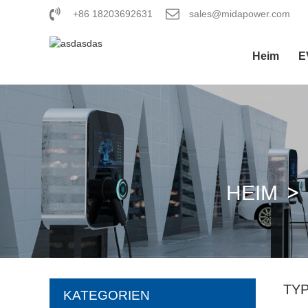
+86 18203692631
sales@midapower.com
Heim
E
HEIM
TYP
KATEGORIEN