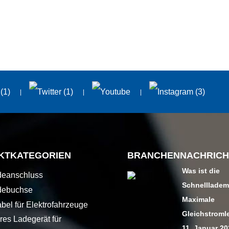
KTKATEGORIEN
BRANCHENNACHRICH
Was ist die
deanschluss
Schnelllade
debuchse
Maximale
bel für Elektrofahrzeuge
Gleichstromle
res Ladegerät für
11. Januar 2