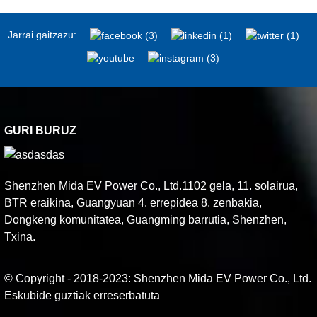
Jarrai gaitzazu:
GURI BURUZ
Shenzhen Mida EV Power Co., Ltd.1102 gela, 11. solairua,
BTR eraikina, Guangyuan 4. errepidea 8. zenbakia,
Dongkeng komunitatea, Guangming barrutia, Shenzhen,
Txina.
© Copyright - 2018-2023: Shenzhen Mida EV Power Co., Ltd.
Eskubide guztiak erreserbatuta