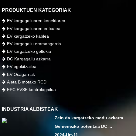
PRODUKTUEN KATEGORIAK
EV kargagailuaren konektorea
EV kargagailuaren entxufea
EV kargatzeko kablea
EV kargagailu eramangarria
EV kargatzeko geltokia
DC Kargagailu azkarra
EV egokitzailea
EV Osagarriak
A eta B motako RCD
EPC EVSE kontrolagailua
INDUSTRIA ALBISTEAK
Zein da kargatzeko modu azkarra
Gehienezko potentzia DC ...
2024-Urt-11