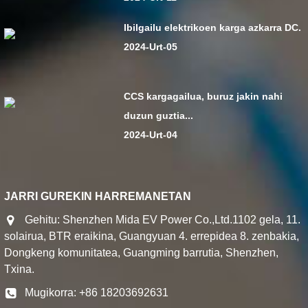
Ibilgailu elektrikoen karga azkarra DC.
2024-Urt-05
CCS kargagailua, buruz jakin nahi
duzun guztia...
2024-Urt-04
JARRI GUREKIN HARREMANETAN
Gehitu: Shenzhen Mida EV Power Co.,Ltd.1102 gela, 11.
solairua, BTR eraikina, Guangyuan 4. errepidea 8. zenbakia,
Dongkeng komunitatea, Guangming barrutia, Shenzhen,
Txina.
Mugikorra: +86 18203692631