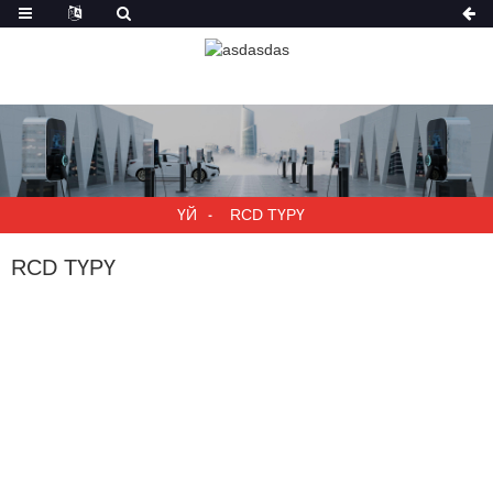
ҮЙ
RCD ТҮРҮ
RCD ТҮРҮ