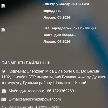
Электр унааларын DC Fast
заряддоо.
Январь-05-2024
CCS заряддагыч, сиз билгиңиз
келгендин баары...
Январь-04-2024
БИЗ МЕНЕН БАЙЛАНЫШ
Кошумча: Shenzhen Mida EV Power Co., Ltd.Бөлмө
1102, 11-кабат, БТР имараты, №8 Гуанюан 4-жолу, Дунгкен
коомчулугу, Гуанмин району, Шэньчжэнь, Кытай.
Мобилдик телефон: +86 18203692631
E-mail:
sales@midapower.com
Whatsapp: +86 18203692631