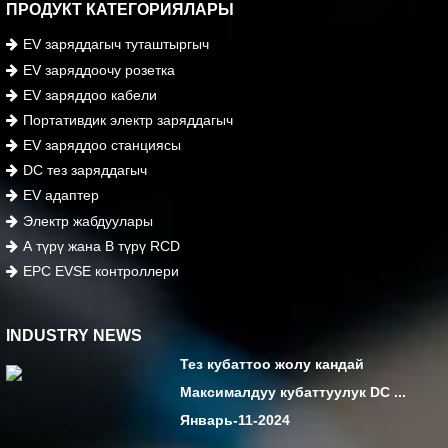
ПРОДУКТ КАТЕГОРИЯЛАРЫ
EV заряддагыч туташтыргыч
EV заряддоочу розетка
EV заряддоо кабели
Портативдик электр заряддагыч
EV заряддоо станциясы
DC тез заряддагыч
EV адаптер
Электр жабдуулары
А түрү жана В түрү RCD
EPC EVSE контроллери
INDUSTRY NEWS
Тез кубаттоо жолу кандай
Максималдуу кубаттуулук DC ...
Январь-11-2024