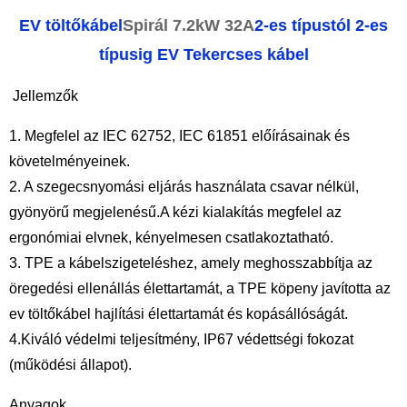
EV töltőkábel
Spirál 7.2kW 32A
2-es típustól 2-es
típusig EV
Tekercses kábel
Jellemzők
1. Megfelel az IEC 62752, IEC 61851 előírásainak és
követelményeinek.
2. A szegecsnyomási eljárás használata csavar nélkül,
gyönyörű megjelenésű.A kézi kialakítás megfelel az
ergonómiai elvnek, kényelmesen csatlakoztatható.
3. TPE a kábelszigeteléshez, amely meghosszabbítja az
öregedési ellenállás élettartamát, a TPE köpeny javította az
ev töltőkábel hajlítási élettartamát és kopásállóságát.
4.Kiváló védelmi teljesítmény, IP67 védettségi fokozat
(működési állapot).
Anyagok