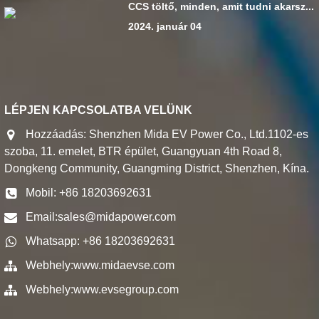
CCS töltő, minden, amit tudni akarsz...
2024. január 04
LÉPJEN KAPCSOLATBA VELÜNK
Hozzáadás: Shenzhen Mida EV Power Co., Ltd.1102-es
szoba, 11. emelet, BTR épület, Guangyuan 4th Road 8,
Dongkeng Community, Guangming District, Shenzhen, Kína.
Mobil: +86 18203692631
Email:
sales@midapower.com
Whatsapp: +86 18203692631
Webhely:
www.midaevse.com
Webhely:
www.evsegroup.com