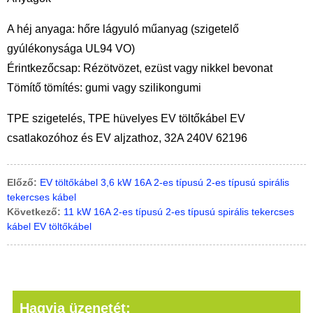
A héj anyaga: hőre lágyuló műanyag (szigetelő
gyúlékonysága UL94 VO)
Érintkezőcsap: Rézötvözet, ezüst vagy nikkel bevonat
Tömítő tömítés: gumi vagy szilikongumi
TPE szigetelés, TPE hüvelyes EV töltőkábel EV
csatlakozóhoz és EV aljzathoz, 32A 240V 62196
Előző:
EV töltőkábel 3,6 kW 16A 2-es típusú 2-es típusú spirális
tekercses kábel
Következő:
11 kW 16A 2-es típusú 2-es típusú spirális tekercses
kábel EV töltőkábel
Hagyja üzenetét: