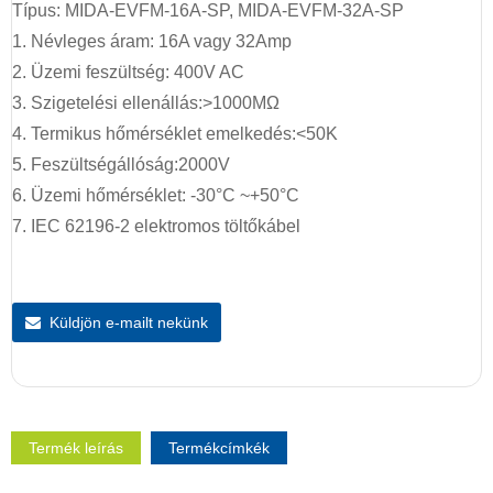
Típus: MIDA-EVFM-16A-SP, MIDA-EVFM-32A-SP
1. Névleges áram: 16A vagy 32Amp
2. Üzemi feszültség: 400V AC
3. Szigetelési ellenállás:>1000MΩ
4. Termikus hőmérséklet emelkedés:<50K
5. Feszültségállóság:2000V
6. Üzemi hőmérséklet: -30°C ~+50°C
7. IEC 62196-2 elektromos töltőkábel
Küldjön e-mailt nekünk
Termék leírás
Termékcímkék