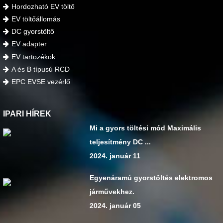
Hordozható EV töltő
EV töltőállomás
DC gyorstöltő
EV adapter
EV tartozékok
A és B típusú RCD
EPC EVSE vezérlő
IPARI HÍREK
Mi a gyors töltési mód Maximális
teljesítmény DC ...
2024. január 11
Egyenáramú gyorstöltés elektromos
járművekhez.
2024. január 05