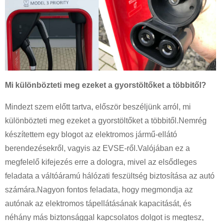
Mi különbözteti meg ezeket a gyorstöltőket a többitől?
Mindezt szem előtt tartva, először beszéljünk arról, mi
különbözteti meg ezeket a gyorstöltőket a többitől.Nemrég
készítettem egy blogot az elektromos jármű-ellátó
berendezésekről, vagyis az EVSE-ről.Valójában ez a
megfelelő kifejezés erre a dologra, mivel az elsődleges
feladata a váltóáramú hálózati feszültség biztosítása az autó
számára.Nagyon fontos feladata, hogy megmondja az
autónak az elektromos tápellátásának kapacitását, és
néhány más biztonsággal kapcsolatos dolgot is megtesz,