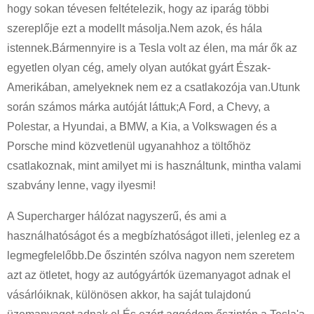
hogy sokan tévesen feltételezik, hogy az iparág többi
szereplője ezt a modellt másolja.Nem azok, és hála
istennek.Bármennyire is a Tesla volt az élen, ma már ők az
egyetlen olyan cég, amely olyan autókat gyárt Észak-
Amerikában, amelyeknek nem ez a csatlakozója van.Utunk
során számos márka autóját láttuk;A Ford, a Chevy, a
Polestar, a Hyundai, a BMW, a Kia, a Volkswagen és a
Porsche mind közvetlenül ugyanahhoz a töltőhöz
csatlakoznak, mint amilyet mi is használtunk, mintha valami
szabvány lenne, vagy ilyesmi!
A Supercharger hálózat nagyszerű, és ami a
használhatóságot és a megbízhatóságot illeti, jelenleg ez a
legmegfelelőbb.De őszintén szólva nagyon nem szeretem
azt az ötletet, hogy az autógyártók üzemanyagot adnak el
vásárlóiknak, különösen akkor, ha saját tulajdonú