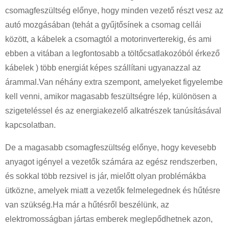
csomagfeszültség előnye, hogy minden vezető részt vesz az
autó mozgásában (tehát a gyűjtősínek a csomag cellái
között, a kábelek a csomagtól a motorinverterekig, és ami
ebben a vitában a legfontosabb a töltőcsatlakozóból érkező
kábelek ) több energiát képes szállítani ugyanazzal az
árammal.Van néhány extra szempont, amelyeket figyelembe
kell venni, amikor magasabb feszültségre lép, különösen a
szigeteléssel és az energiakezelő alkatrészek tanúsításával
kapcsolatban.
De a magasabb csomagfeszültség előnye, hogy kevesebb
anyagot igényel a vezetők számára az egész rendszerben,
és sokkal több rezsivel is jár, mielőtt olyan problémákba
ütközne, amelyek miatt a vezetők felmelegednek és hűtésre
van szükség.Ha már a hűtésről beszélünk, az
elektromosságban jártas emberek meglepődhetnek azon,