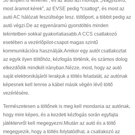
30 ampert is felvehet”, és az autó azt mondja: „Nagyszerű,
most áramot kérek”, az EVSE pedig *csattog*, és most az
autó AC hálózati feszültsége lesz. töltőport, a többit pedig az
autó végzi.De az egyenáramú gyorstöltés minden
tekintetben sokkal gyakorlatiasabb.A CCS csatlakozó
esetében a vezérlőpilot-csapot magas szintű
kommunikációra használják.Amikor egy autót csatlakoztat
az egyik ilyen töltőhöz, kézfogás történik, és számos dolog
elkezdődik mindkét irányban.Nézze, most, hogy az autó
saját elektronikájáról lerakjuk a töltés feladatát, az autónak
képesnek kell lennie a kábel másik végén lévő töltő
vezérlésére.
Természetesen a töltőnek is meg kell mondania az autónak,
hogy mire képes, és a kezdeti kézfogás során egyfajta
játéktervről kell megegyezni.Miután az autó és a töltő
megegyezik, hogy a töltés folytatódhat, a csatlakozó az