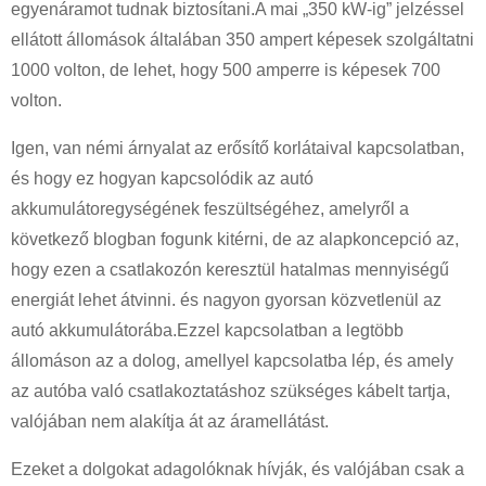
egyenáramot tudnak biztosítani.A mai „350 kW-ig” jelzéssel
ellátott állomások általában 350 ampert képesek szolgáltatni
1000 volton, de lehet, hogy 500 amperre is képesek 700
volton.
Igen, van némi árnyalat az erősítő korlátaival kapcsolatban,
és hogy ez hogyan kapcsolódik az autó
akkumulátoregységének feszültségéhez, amelyről a
következő blogban fogunk kitérni, de az alapkoncepció az,
hogy ezen a csatlakozón keresztül hatalmas mennyiségű
energiát lehet átvinni. és nagyon gyorsan közvetlenül az
autó akkumulátorába.Ezzel kapcsolatban a legtöbb
állomáson az a dolog, amellyel kapcsolatba lép, és amely
az autóba való csatlakoztatáshoz szükséges kábelt tartja,
valójában nem alakítja át az áramellátást.
Ezeket a dolgokat adagolóknak hívják, és valójában csak a