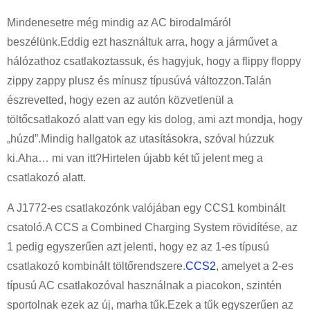
Mindenesetre még mindig az AC birodalmáról
beszélünk.Eddig ezt használtuk arra, hogy a járművet a
hálózathoz csatlakoztassuk, és hagyjuk, hogy a flippy floppy
zippy zappy plusz és mínusz típusúvá változzon.Talán
észrevetted, hogy ezen az autón közvetlenül a
töltőcsatlakozó alatt van egy kis dolog, ami azt mondja, hogy
„húzd”.Mindig hallgatok az utasításokra, szóval húzzuk
ki.Aha… mi van itt?Hirtelen újabb két tű jelent meg a
csatlakozó alatt.
A J1772-es csatlakozónk valójában egy CCS1 kombinált
csatoló.A CCS a Combined Charging System rövidítése, az
1 pedig egyszerűen azt jelenti, hogy ez az 1-es típusú
csatlakozó kombinált töltőrendszere.
CCS2
, amelyet a 2-es
típusú AC csatlakozóval használnak a piacokon, szintén
sportolnak ezek az új, marha tűk.Ezek a tűk egyszerűen az