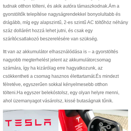
tudnak otthon tölteni, és akik autóra támaszkodnak.Ám a
gyorstöltők telepítése nagyságrendekkel bonyolultabb és
drágább, míg egy alapszintű, 2-es szintű AC töltőhöz néhány
száz dollárért hozzá lehet jutni, és csak egy
szárítócsatlakozó beszerelésére van szükség.
Itt van az akkumulátor elhasználódása is – a gyorstöltés
nagyobb megterhelést jelent az akkumulátorcsomag
számára, így ha kizárólag erre hagyatkozunk, az
csökkentheti a csomag hasznos élettartamát.És mindezt
félretéve, egyszerűen sokkal kényelmesebb otthon
tölteni.Ha egyszer belekóstolsz, egy olyan helyre menni,
ahol üzemanyagot vásárolsz, kissé butaságnak tűnik.