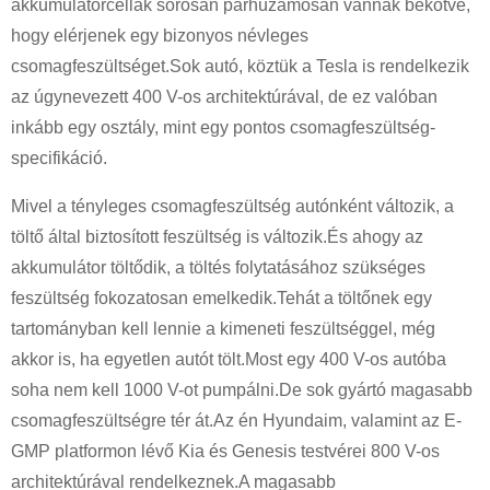
akkumulátorcellák sorosan párhuzamosan vannak bekötve,
hogy elérjenek egy bizonyos névleges
csomagfeszültséget.Sok autó, köztük a Tesla is rendelkezik
az úgynevezett 400 V-os architektúrával, de ez valóban
inkább egy osztály, mint egy pontos csomagfeszültség-
specifikáció.
Mivel a tényleges csomagfeszültség autónként változik, a
töltő által biztosított feszültség is változik.És ahogy az
akkumulátor töltődik, a töltés folytatásához szükséges
feszültség fokozatosan emelkedik.Tehát a töltőnek egy
tartományban kell lennie a kimeneti feszültséggel, még
akkor is, ha egyetlen autót tölt.Most egy 400 V-os autóba
soha nem kell 1000 V-ot pumpálni.De sok gyártó magasabb
csomagfeszültségre tér át.Az én Hyundaim, valamint az E-
GMP platformon lévő Kia és Genesis testvérei 800 V-os
architektúrával rendelkeznek.A magasabb