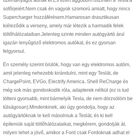
üzemanyagot adnak el.És ezért aggódom őszintén a Tesla'a
sofőrjeiért.Nem csak én vagyok szomorú amiatt, hogy nincs
Supercharger hozzáférésem.Hamarosan drasztikusan
kiéleződik a verseny, amely már létezik a harmadik felek
töltőhálózataiban.Jelenleg szinte minden autógyártó árul
igazán lenyűgöző elektromos autókat, és ez gyorsan
felgyorsul.
Én személy szerint örülök, hogy van egy elektromos autóm,
amit jelenleg nehezebb kirándulni, mint egy Teslát, de
ChargePoint, EVGo, Electrify America, Shell ReCharge és
még sok más gondoskodik róla, adapterek nélkül (ez is tud
tölteni gyorsabb, mint bármelyik Tesla, de nem dörzsölöm be
túlságosan).Mindenkinek, aki úgy gondolja, hogy az
autógyártóknak le kell másolniuk a Teslát, és ki kell
építeniük saját töltőhálózataikat, megkérem, gondolják át,
milyen lehet a jövő, amikor a Ford csak Fordoknak adhat el