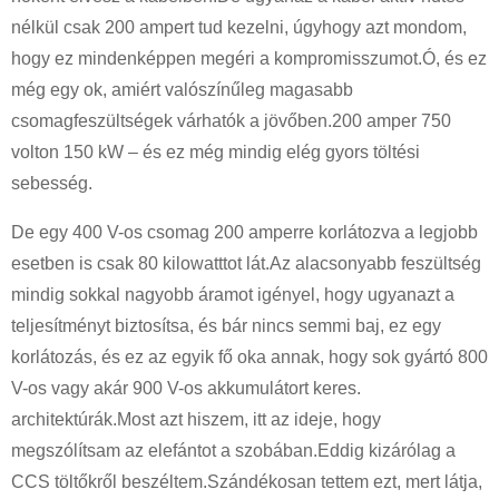
nélkül csak 200 ampert tud kezelni, úgyhogy azt mondom,
hogy ez mindenképpen megéri a kompromisszumot.Ó, és ez
még egy ok, amiért valószínűleg magasabb
csomagfeszültségek várhatók a jövőben.200 amper 750
volton 150 kW – és ez még mindig elég gyors töltési
sebesség.
De egy 400 V-os csomag 200 amperre korlátozva a legjobb
esetben is csak 80 kilowatttot lát.Az alacsonyabb feszültség
mindig sokkal nagyobb áramot igényel, hogy ugyanazt a
teljesítményt biztosítsa, és bár nincs semmi baj, ez egy
korlátozás, és ez az egyik fő oka annak, hogy sok gyártó 800
V-os vagy akár 900 V-os akkumulátort keres.
architektúrák.Most azt hiszem, itt az ideje, hogy
megszólítsam az elefántot a szobában.Eddig kizárólag a
CCS töltőkről beszéltem.Szándékosan tettem ezt, mert látja,