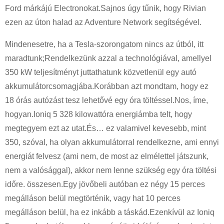
Ford márkájú Electronokat.Sajnos úgy tűnik, hogy Rivian
ezen az úton halad az Adventure Network segítségével.
Mindenesetre, ha a Tesla-szorongatom nincs az útból, itt
maradtunk;Rendelkezünk azzal a technológiával, amellyel
350 kW teljesítményt juttathatunk közvetlenül egy autó
akkumulátorcsomagjába.Korábban azt mondtam, hogy ez
18 órás autózást tesz lehetővé egy óra töltéssel.Nos, íme,
hogyan.Ioniq 5 328 kilowattóra energiámba telt, hogy
megtegyem ezt az utat.És… ez valamivel kevesebb, mint
350, szóval, ha olyan akkumulátorral rendelkezne, ami ennyi
energiát felvesz (ami nem, de most az elmélettel játszunk,
nem a valósággal), akkor nem lenne szükség egy óra töltési
időre. összesen.Egy jövőbeli autóban ez négy 15 perces
megálláson belül megtörténik, vagy hat 10 perces
megálláson belül, ha ez inkább a táskád.Ezenkívül az Ioniq