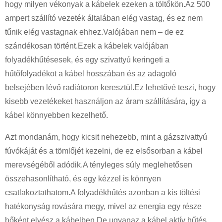
hogy milyen vékonyak a kábelek ezeken a töltőkön.Az 500
ampert szállító vezeték általában elég vastag, és ez nem
tűnik elég vastagnak ehhez.Valójában nem – de ez
szándékosan történt.Ezek a kábelek valójában
folyadékhűtésesek, és egy szivattyú keringeti a
hűtőfolyadékot a kábel hosszában és az adagoló
belsejében lévő radiátoron keresztül.Ez lehetővé teszi, hogy
kisebb vezetékeket használjon az áram szállítására, így a
kábel könnyebben kezelhető.
Azt mondanám, hogy kicsit nehezebb, mint a gázszivattyú
fúvókáját és a tömlőjét kezelni, de ez elsősorban a kábel
merevségéből adódik.A tényleges súly meglehetősen
összehasonlítható, és egy kézzel is könnyen
csatlakoztathatom.A folyadékhűtés azonban a kis töltési
hatékonyság rovására megy, mivel az energia egy része
hőként elvész a kábelben.De ugyanaz a kábel aktív hűtés