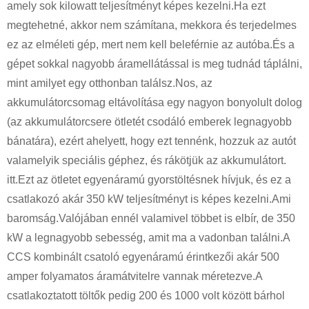
amely sok kilowatt teljesítményt képes kezelni.Ha ezt
megtehetné, akkor nem számítana, mekkora és terjedelmes
ez az elméleti gép, mert nem kell beleférnie az autóba.És a
gépet sokkal nagyobb áramellátással is meg tudnád táplálni,
mint amilyet egy otthonban találsz.Nos, az
akkumulátorcsomag eltávolítása egy nagyon bonyolult dolog
(az akkumulátorcsere ötletét csodáló emberek legnagyobb
bánatára), ezért ahelyett, hogy ezt tennénk, hozzuk az autót
valamelyik speciális géphez, és rákötjük az akkumulátort.
itt.Ezt az ötletet egyenáramú gyorstöltésnek hívjuk, és ez a
csatlakozó akár 350 kW teljesítményt is képes kezelni.Ami
baromság.Valójában ennél valamivel többet is elbír, de 350
kW a legnagyobb sebesség, amit ma a vadonban találni.A
CCS kombinált csatoló egyenáramú érintkezői akár 500
amper folyamatos áramátvitelre vannak méretezve.A
csatlakoztatott töltők pedig 200 és 1000 volt között bárhol