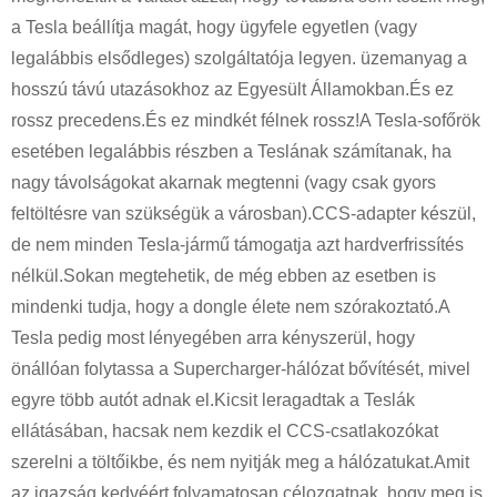
a Tesla beállítja magát, hogy ügyfele egyetlen (vagy
legalábbis elsődleges) szolgáltatója legyen. üzemanyag a
hosszú távú utazásokhoz az Egyesült Államokban.És ez
rossz precedens.És ez mindkét félnek rossz!A Tesla-sofőrök
esetében legalábbis részben a Teslának számítanak, ha
nagy távolságokat akarnak megtenni (vagy csak gyors
feltöltésre van szükségük a városban).CCS-adapter készül,
de nem minden Tesla-jármű támogatja azt hardverfrissítés
nélkül.Sokan megtehetik, de még ebben az esetben is
mindenki tudja, hogy a dongle élete nem szórakoztató.A
Tesla pedig most lényegében arra kényszerül, hogy
önállóan folytassa a Supercharger-hálózat bővítését, mivel
egyre több autót adnak el.Kicsit leragadtak a Teslák
ellátásában, hacsak nem kezdik el CCS-csatlakozókat
szerelni a töltőikbe, és nem nyitják meg a hálózatukat.Amit
az igazság kedvéért folyamatosan célozgatnak, hogy meg is