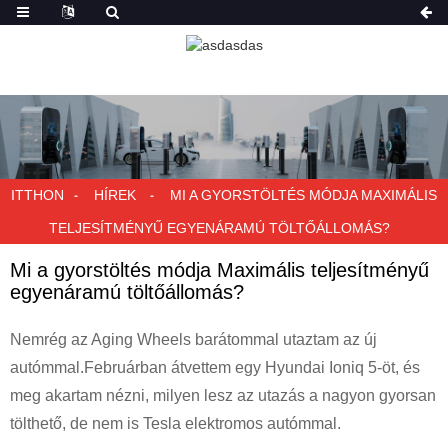
ITTHON
HÍREK
MI A GYORSTÖLTÉS MÓDJA MAXIMÁLIS
TELJESÍTMÉNYŰ EGYENÁRAMÚ TÖLTŐÁLLOMÁS?
Mi a gyorstöltés módja Maximális teljesítményű
egyenáramú töltőállomás?
Nemrég az Aging Wheels barátommal utaztam az új
autómmal.Februárban átvettem egy Hyundai Ioniq 5-öt, és
meg akartam nézni, milyen lesz az utazás a nagyon gyorsan
tölthető, de nem is Tesla elektromos autómmal.