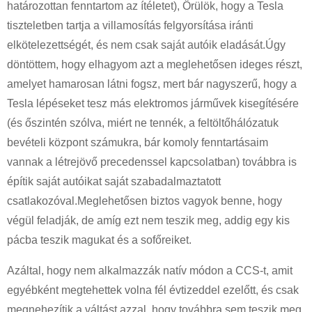
határozottan fenntartom az ítéletet), Örülök, hogy a Tesla
tiszteletben tartja a villamosítás felgyorsítása iránti
elkötelezettségét, és nem csak saját autóik eladását.Úgy
döntöttem, hogy elhagyom azt a meglehetősen ideges részt,
amelyet hamarosan látni fogsz, mert bár nagyszerű, hogy a
Tesla lépéseket tesz más elektromos járművek kisegítésére
(és őszintén szólva, miért ne tennék, a feltöltőhálózatuk
bevételi központ számukra, bár komoly fenntartásaim
vannak a létrejövő precedenssel kapcsolatban) továbbra is
építik saját autóikat saját szabadalmaztatott
csatlakozóval.Meglehetősen biztos vagyok benne, hogy
végül feladják, de amíg ezt nem teszik meg, addig egy kis
pácba teszik magukat és a sofőreiket.
Azáltal, hogy nem alkalmazzák natív módon a CCS-t, amit
egyébként megtehettek volna fél évtizeddel ezelőtt, és csak
megnehezítik a váltást azzal, hogy továbbra sem teszik meg,