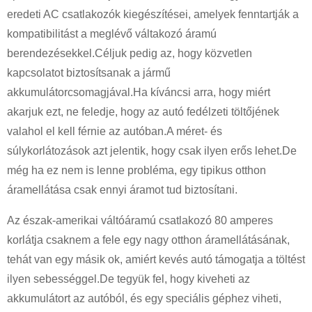
eredeti AC csatlakozók kiegészítései, amelyek fenntartják a
kompatibilitást a meglévő váltakozó áramú
berendezésekkel.Céljuk pedig az, hogy közvetlen
kapcsolatot biztosítsanak a jármű
akkumulátorcsomagjával.Ha kíváncsi arra, hogy miért
akarjuk ezt, ne feledje, hogy az autó fedélzeti töltőjének
valahol el kell férnie az autóban.A méret- és
súlykorlátozások azt jelentik, hogy csak ilyen erős lehet.De
még ha ez nem is lenne probléma, egy tipikus otthon
áramellátása csak ennyi áramot tud biztosítani.
Az észak-amerikai váltóáramú csatlakozó 80 amperes
korlátja csaknem a fele egy nagy otthon áramellátásának,
tehát van egy másik ok, amiért kevés autó támogatja a töltést
ilyen sebességgel.De tegyük fel, hogy kiveheti az
akkumulátort az autóból, és egy speciális géphez viheti,