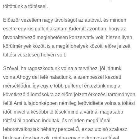
töltöttünk a töltéssel.
Először vezettem nagy távolságot az autóval, és minden
esetre egy kis puffert akartam.Kiderült azonban, hogy az
útvonaltervező meglehetősen konzervatív volt, hiszen ilyen
körülmények között is a megállóhelyek közötti előre jelzett
töltési veszteség helyén volt.
Szóval, ha ragaszkodtunk volna a tervéhez, jól jártunk
volna.Ahogy dél felé haladtunk, a szembeszél kezdett
mérséklődni, így egyre több pufferrel érkeztünk meg a
következő állomásokra az előre jelzett érkezési tartományon
felül.Ami tulajdonképpen némileg lerövidítette volna a töltési
időt, mivel a későbbi töltések mind a vártnál magasabb
töltési állapotban indultak, és minden megállónál
leborotválkoztak néhány perccel.Ó, ez az utolsó szakasz
biztosan úgy hangzik, mintha egy elektromos autóval