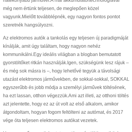
hatékonyabb járművel.A mai akkumulátortechnológiával
még nem értünk teljesen, de meglepően közel
vagyunk.Mielőtt továbblépnék, egy nagyon fontos pontot
szeretnék hangsúlyozni.
Az elektromos autók a tankolás egy teljesen új paradigmáját
kínálják, amit úgy találtam, hogy nagyon nehéz
kommunikálni.Egy ideális világban a blogban bemutatott
gyorstöltőket ritkán használják.Igen, szükségünk lesz rájuk –
és még sok másra is –, hogy lehetővé tegyük a távolsági
utazást elektromos járművekben, de sokkal-sokkal, SOKKAL
egyszerűbb és jobb módja a személyi járművek töltésének,
ha ezt lassan, otthon végezzük.Ami azt illeti, az otthoni töltés
azt jelentette, hogy ez az út volt az első alkalom, amikor
átgondoltam, hogyan fogom feltölteni az autómat, és 2017
vége óta teljesen elektromos autókat vezetek.