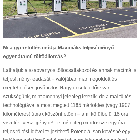
Mi a gyorstöltés módja Maximális teljesítményű
egyenáramú töltőállomás?
Láthatjuk a szabványos töltőcsatlakozót és annak maximális
teljesítmény-leadását – valójában már megoldott és
meglehetősen jövőbiztos.Nagyon sok töltőre van
szükségünk, mint amennyi jelenleg létezik, de a mai töltési
technológiával a most megtett 1185 mérföldes (vagy 1907
kilométeres) útnak köszönhetően – ami körülbelül 18 óra
vezetést vesz igénybe!– elméletileg mindössze egy óra
teljes töltési idővel teljesíthető.Potenciálisan kevésbé egy