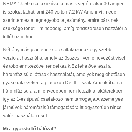
NEMA 14-50 csatlakozóval a másik végén, akár 30 ampert
is szolgáltathat, ami 240 volton 7,2 kW.Amennyit megér,
szerintem ez a legnagyobb teljesítmény, amire bárkinek
szüksége lehet – mindaddig, amíg rendszeresen hozzáfér a
töltőhöz otthon.
Néhány más piac ennek a csatlakozónak egy szebb
verzióját használja, amely az összes ilyen elnevezést viseli,
és több érintkezővel rendelkezik.Ez lehetővé teszi a
háromfázisú ellátások használatát, amelyek meglehetősen
gyakoriak ezeken a piacokon.De itt, Észak-Amerikában a
háromfázisú áram lényegében nem létezik a lakóterekben,
így az 1-es típusú csatlakozó nem támogatja.A személyes
járművek háromfázisú támogatására itt egyszerűen nincs
valós használati eset.
Mi a gyorstöltő hálózat?