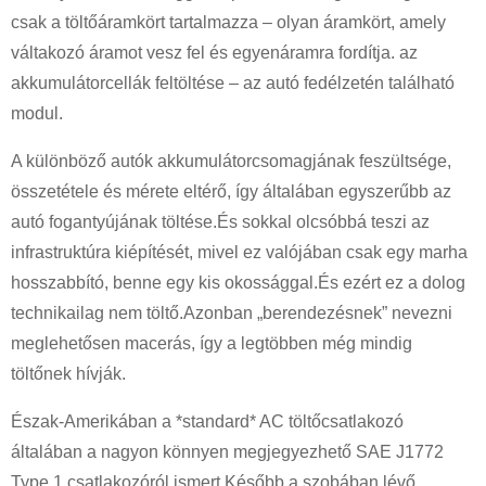
csak a töltőáramkört tartalmazza – olyan áramkört, amely
váltakozó áramot vesz fel és egyenáramra fordítja. az
akkumulátorcellák feltöltése – az autó fedélzetén található
modul.
A különböző autók akkumulátorcsomagjának feszültsége,
összetétele és mérete eltérő, így általában egyszerűbb az
autó fogantyújának töltése.És sokkal olcsóbbá teszi az
infrastruktúra kiépítését, mivel ez valójában csak egy marha
hosszabbító, benne egy kis okossággal.És ezért ez a dolog
technikailag nem töltő.Azonban „berendezésnek” nevezni
meglehetősen macerás, így a legtöbben még mindig
töltőnek hívják.
Észak-Amerikában a *standard* AC töltőcsatlakozó
általában a nagyon könnyen megjegyezhető SAE J1772
Type 1 csatlakozóról ismert.Később a szobában lévő