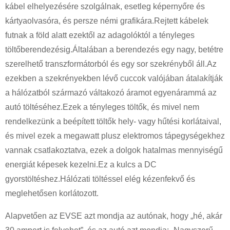
kábel elhelyezésére szolgálnak, esetleg képernyőre és
kártyaolvasóra, és persze némi grafikára.Rejtett kábelek
futnak a föld alatt ezektől az adagolóktól a tényleges
töltőberendezésig.Általában a berendezés egy nagy, betétre
szerelhető transzformátorból és egy sor szekrényből áll.Az
ezekben a szekrényekben lévő cuccok valójában átalakítják
a hálózatból származó váltakozó áramot egyenárammá az
autó töltéséhez.Ezek a tényleges töltők, és mivel nem
rendelkezünk a beépített töltők hely- vagy hűtési korlátaival,
és mivel ezek a megawatt plusz elektromos tápegységekhez
vannak csatlakoztatva, ezek a dolgok hatalmas mennyiségű
energiát képesek kezelni.Ez a kulcs a DC
gyorstöltéshez.Hálózati töltéssel elég kézenfekvő és
meglehetősen korlátozott.
Alapvetően az EVSE azt mondja az autónak, hogy „hé, akár