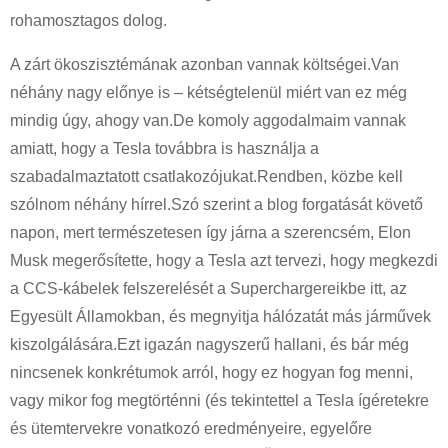
rohamosztagos dolog.
A zárt ökoszisztémának azonban vannak költségei.Van
néhány nagy előnye is – kétségtelenül miért van ez még
mindig úgy, ahogy van.De komoly aggodalmaim vannak
amiatt, hogy a Tesla továbbra is használja a
szabadalmaztatott csatlakozójukat.Rendben, közbe kell
szólnom néhány hírrel.Szó szerint a blog forgatását követő
napon, mert természetesen így járna a szerencsém, Elon
Musk megerősítette, hogy a Tesla azt tervezi, hogy megkezdi
a CCS-kábelek felszerelését a Superchargereikbe itt, az
Egyesült Államokban, és megnyitja hálózatát más járművek
kiszolgálására.Ezt igazán nagyszerű hallani, és bár még
nincsenek konkrétumok arról, hogy ez hogyan fog menni,
vagy mikor fog megtörténni (és tekintettel a Tesla ígéretekre
és ütemtervekre vonatkozó eredményeire, egyelőre