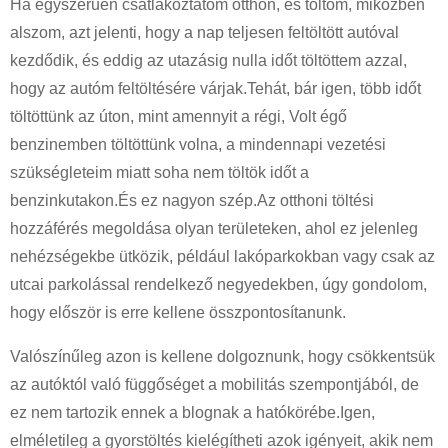
Ha egyszerűen csatlakoztatom otthon, és töltöm, miközben
alszom, azt jelenti, hogy a nap teljesen feltöltött autóval
kezdődik, és eddig az utazásig nulla időt töltöttem azzal,
hogy az autóm feltöltésére várjak.Tehát, bár igen, több időt
töltöttünk az úton, mint amennyit a régi, Volt égő
benzinemben töltöttünk volna, a mindennapi vezetési
szükségleteim miatt soha nem töltök időt a
benzinkutakon.És ez nagyon szép.Az otthoni töltési
hozzáférés megoldása olyan területeken, ahol ez jelenleg
nehézségekbe ütközik, például lakóparkokban vagy csak az
utcai parkolással rendelkező negyedekben, úgy gondolom,
hogy először is erre kellene összpontosítanunk.
Valószínűleg azon is kellene dolgoznunk, hogy csökkentsük
az autóktól való függőséget a mobilitás szempontjából, de
ez nem tartozik ennek a blognak a hatókörébe.Igen,
elméletileg a gyorstöltés kielégítheti azok igényeit, akik nem