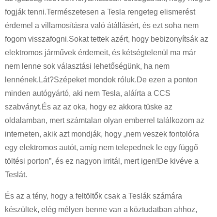
fogják tenni.Természetesen a Tesla rengeteg elismerést
érdemel a villamosításra való átállásért, és ezt soha nem
fogom visszafogni.Sokat tettek azért, hogy bebizonyítsák az
elektromos járművek érdemeit, és kétségtelenül ma már
nem lenne sok választási lehetőségünk, ha nem
lennének.Lát?Szépeket mondok róluk.De ezen a ponton
minden autógyártó, aki nem Tesla, aláírta a CCS
szabványt.És az az oka, hogy ez akkora tüske az
oldalamban, mert számtalan olyan emberrel találkozom az
interneten, akik azt mondják, hogy „nem veszek fontolóra
egy elektromos autót, amíg nem telepednek le egy függő
töltési porton”, és ez nagyon irritál, mert igen!De kivéve a
Teslát.
És az a tény, hogy a feltöltők csak a Teslák számára
készültek, elég mélyen benne van a köztudatban ahhoz,