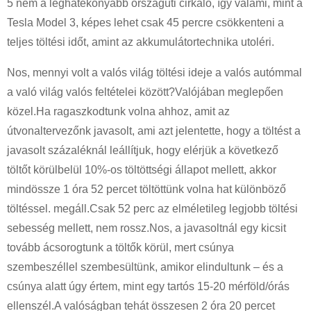
5 nem a leghatékonyabb országúti cirkáló, így valami, mint a
Tesla Model 3, képes lehet csak 45 percre csökkenteni a
teljes töltési időt, amint az akkumulátortechnika utoléri.
Nos, mennyi volt a valós világ töltési ideje a valós autómmal
a való világ valós feltételei között?Valójában meglepően
közel.Ha ragaszkodtunk volna ahhoz, amit az
útvonaltervezőnk javasolt, ami azt jelentette, hogy a töltést a
javasolt százaléknál leállítjuk, hogy elérjük a következő
töltőt körülbelül 10%-os töltöttségi állapot mellett, akkor
mindössze 1 óra 52 percet töltöttünk volna hat különböző
töltéssel. megáll.Csak 52 perc az elméletileg legjobb töltési
sebesség mellett, nem rossz.Nos, a javasoltnál egy kicsit
tovább ácsorogtunk a töltők körül, mert csúnya
szembeszéllel szembesültünk, amikor elindultunk – és a
csúnya alatt úgy értem, mint egy tartós 15-20 mérföld/órás
ellenszél.A valóságban tehát összesen 2 óra 20 percet