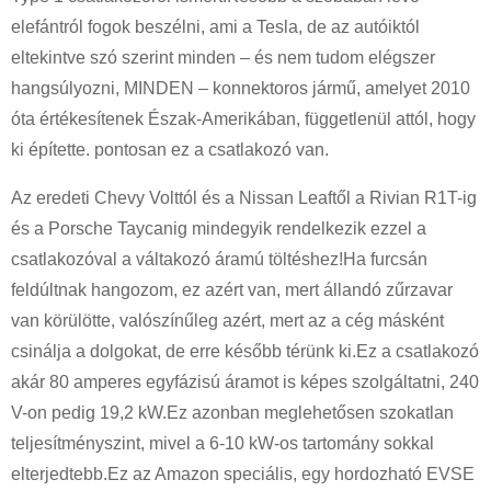
elefántról fogok beszélni, ami a Tesla, de az autóiktól
eltekintve szó szerint minden – és nem tudom elégszer
hangsúlyozni, MINDEN – konnektoros jármű, amelyet 2010
óta értékesítenek Észak-Amerikában, függetlenül attól, hogy
ki építette. pontosan ez a csatlakozó van.
Az eredeti Chevy Volttól és a Nissan Leaftől a Rivian R1T-ig
és a Porsche Taycanig mindegyik rendelkezik ezzel a
csatlakozóval a váltakozó áramú töltéshez!Ha furcsán
feldúltnak hangozom, ez azért van, mert állandó zűrzavar
van körülötte, valószínűleg azért, mert az a cég másként
csinálja a dolgokat, de erre később térünk ki.Ez a csatlakozó
akár 80 amperes egyfázisú áramot is képes szolgáltatni, 240
V-on pedig 19,2 kW.Ez azonban meglehetősen szokatlan
teljesítményszint, mivel a 6-10 kW-os tartomány sokkal
elterjedtebb.Ez az Amazon speciális, egy hordozható EVSE