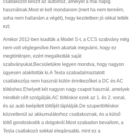
csatlakozót készít az autóihoz, amelyet a mai napig
használnak.Most el kell mondanom (mert ha nem tenném,
soha nem hallanám a végét), hogy kezdetben jó okkal tették
ezt.
Amikor 2012-ben kiadták a Model S-t, a CCS szabvány még
nem volt véglegesítve.Nem akartak megvárni, hogy ez
megtörténjen, ezért megalkották saját
szabványukat.Becsületükre legyen mondva, hogy nagyon
ügyesen alakították ki.A Tesla szabadalmaztatott
csatlakozója nem használ külön érintkezőket a DC és AC
töltéshez.Ehelyett két nagyon nagy csapot használ, amelyek
mindkét célt szolgálják.AC töltéskor ezek az 1. és 2. vonal,
és az autó beépített töltőjét táplálják.De szupertöltéskor
közvetlenül az akkumulátorhoz csatlakoznak, és a külső
töltő gondoskodik a dolgokról.Most szabadon bevallom, a
Tesla csatlakozó sokkal elegánsabb, mint ez a