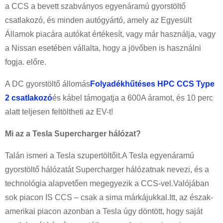
a CCS a bevett szabványos egyenáramú gyorstöltő
csatlakozó, és minden autógyártó, amely az Egyesült
Államok piacára autókat értékesít, vagy már használja, vagy
a Nissan esetében vállalta, hogy a jövőben is használni
fogja. előre.
A DC gyorstöltő állomás
Folyadékhűtéses HPC CCS Type
2 csatlakozó
és kábel támogatja a 600A áramot, és 10 perc
alatt teljesen feltöltheti az EV-t!
Mi az a Tesla Supercharger hálózat?
Talán ismeri a Tesla szupertöltőit.A Tesla egyenáramú
gyorstöltő hálózatát Supercharger hálózatnak nevezi, és a
technológia alapvetően megegyezik a CCS-vel.Valójában
sok piacon IS CCS – csak a sima márkájukkal.Itt, az észak-
amerikai piacon azonban a Tesla úgy döntött, hogy saját