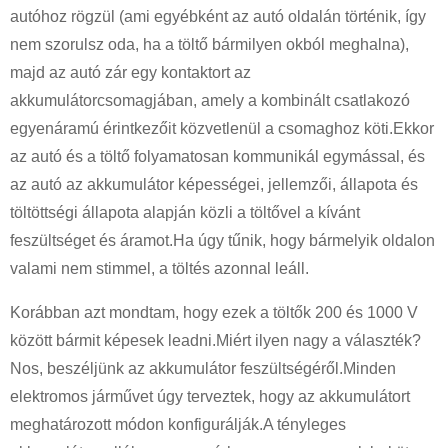
autóhoz rögzül (ami egyébként az autó oldalán történik, így
nem szorulsz oda, ha a töltő bármilyen okból meghalna),
majd az autó zár egy kontaktort az
akkumulátorcsomagjában, amely a kombinált csatlakozó
egyenáramú érintkezőit közvetlenül a csomaghoz köti.Ekkor
az autó és a töltő folyamatosan kommunikál egymással, és
az autó az akkumulátor képességei, jellemzői, állapota és
töltöttségi állapota alapján közli a töltővel a kívánt
feszültséget és áramot.Ha úgy tűnik, hogy bármelyik oldalon
valami nem stimmel, a töltés azonnal leáll.
Korábban azt mondtam, hogy ezek a töltők 200 és 1000 V
között bármit képesek leadni.Miért ilyen nagy a választék?
Nos, beszéljünk az akkumulátor feszültségéről.Minden
elektromos járművet úgy terveztek, hogy az akkumulátort
meghatározott módon konfigurálják.A tényleges