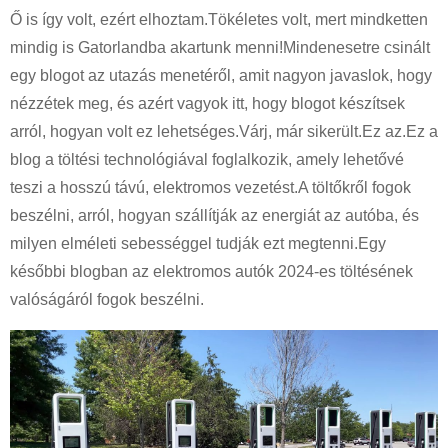
Ő is így volt, ezért elhoztam.Tökéletes volt, mert mindketten
mindig is Gatorlandba akartunk menni!Mindenesetre csinált
egy blogot az utazás menetéről, amit nagyon javaslok, hogy
nézzétek meg, és azért vagyok itt, hogy blogot készítsek
arról, hogyan volt ez lehetséges.Várj, már sikerült.Ez az.Ez a
blog a töltési technológiával foglalkozik, amely lehetővé
teszi a hosszú távú, elektromos vezetést.A töltőkről fogok
beszélni, arról, hogyan szállítják az energiát az autóba, és
milyen elméleti sebességgel tudják ezt megtenni.Egy
későbbi blogban az elektromos autók 2024-es töltésének
valóságáról fogok beszélni.