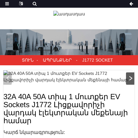
ՏՈՒՆ
ԱՊՐԱՆՔՆԵՐ
J1772 SOCKET
32A 40A 50A տիպ 1 մուտքեր EV
Sockets J1772 Լիցքավորիչի
վարդակ էլեկտրական մեքենայի
համար
Կարճ նկարագրություն: