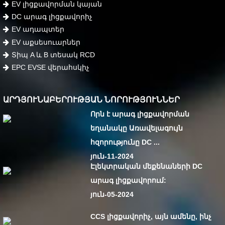
EV լիցքավորման կայան
DC արագ լիցքավորիչ
EV ադապտեր
EV աքսեսուարներ
Տիպ A և B տեսակ RCD
EPC EVSE վերահսկիչ
ԱՐԴՅՈՒՆԱԲԵՐՈՒԹՅԱՆ ՆՈՐՈՒԹՅՈՒՆՆԵՐ
Որն է արագ լիցքավորման
եղանակը Առավելագույն
հզորությունը DC ...
յուն-11-2024
Էլեկտրական մեքենաների DC
արագ լիցքավորում:
յուն-05-2024
CCS լիցքավորիչ, այն ամենը, ինչ