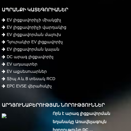
ԱՊՐԱՆՔԻ ԿԱՏԵԳՈՐԻԱՆԵՐ
EV լիցքավորիչի միակցիչ
EV լիցքավորիչի վարդակից
EV լիցքավորման մալուխ
Դյուրակիր EV լիցքավորիչ
EV լիցքավորման կայան
DC արագ լիցքավորիչ
EV ադապտեր
EV աքսեսուարներ
Տիպ A և B տեսակ RCD
EPC EVSE վերահսկիչ
ԱՐԴՅՈՒՆԱԲԵՐՈՒԹՅԱՆ ՆՈՐՈՒԹՅՈՒՆՆԵՐ
Որն է արագ լիցքավորման
եղանակը Առավելագույն
հզորությունը DC ...