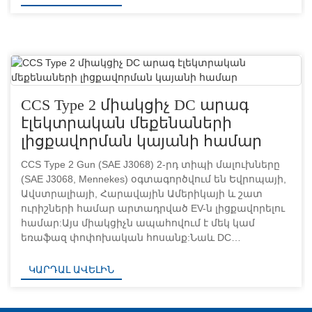
CCS Type 2 միակցիչ DC արագ
էլեկտրական մեքենաների
լիցքավորման կայանի համար
CCS Type 2 Gun (SAE J3068) 2-րդ տիպի մալուխները
(SAE J3068, Mennekes) օգտագործվում են Եվրոպայի,
Ավստրալիայի, Հարավային Ամերիկայի և շատ
ուրիշների համար արտադրված EV-ն լիցքավորելու
համար:Այս միակցիչն ապահովում է մեկ կամ
եռաֆազ փոփոխական հոսանք:Նաև DC
լիցքավորման համար այն երկարացվել է ուղիղ
հոսանքի հատվածով մինչև CCS Combo...
ԿԱՐԴԱԼ ԱՎԵԼԻՆ