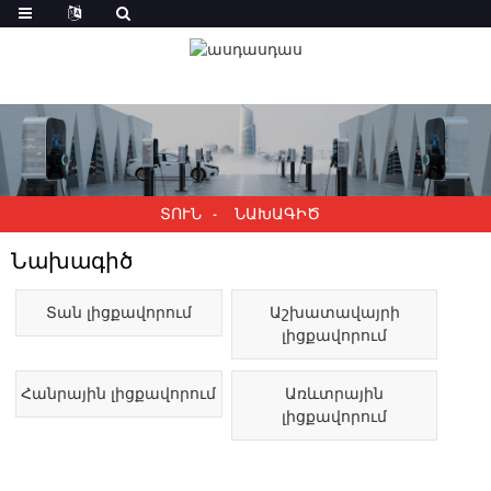
ՏՈՒՆ
ՆԱԽԱԳԻԾ
Նախագիծ
Տան լիցքավորում
Աշխատավայրի
լիցքավորում
Հանրային լիցքավորում
Առևտրային
լիցքավորում