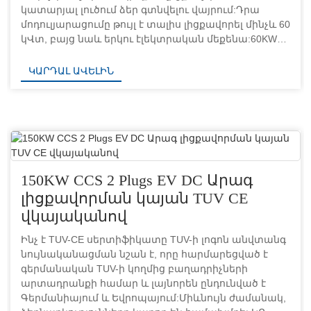
կատարյալ լուծում ձեր գտնվելու վայրում:Դրա
մոդուլյարացումը թույլ է տալիս լիցքավորել մինչև 60
կՎտ, բայց նաև երկու էլեկտրական մեքենա:60KW
CCS GBT DC արագ լիցքավորման ֆունկցիա 1.Grasen
60K...
ԿԱՐԴԱԼ ԱՎԵԼԻՆ
150KW CCS 2 Plugs EV DC Արագ
լիցքավորման կայան TUV CE
վկայականով
Ինչ է TUV-CE սերտիֆիկատը TUV-ի լոգոն անվտանգ
նույնականացման նշան է, որը հարմարեցված է
գերմանական TUV-ի կողմից բաղադրիչների
արտադրանքի համար և լայնորեն ընդունված է
Գերմանիայում և Եվրոպայում:Միևնույն ժամանակ,