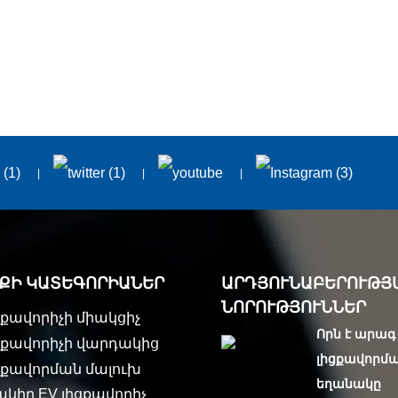
ՔԻ ԿԱՏԵԳՈՐԻԱՆԵՐ
ԱՐԴՅՈՒՆԱԲԵՐՈՒԹՅ
ՆՈՐՈՒԹՅՈՒՆՆԵՐ
ցքավորիչի միակցիչ
Որն է արագ
իցքավորիչի վարդակից
լիցքավորմ
իցքավորման մալուխ
եղանակը
ակիր EV լիցքավորիչ