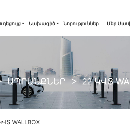
Ուղեցույց
Նախագիծ
Նորություններ
Մեր Մաս
Տիպ 1 EV Միակցիչ
Tesla Խրոցակ
Տիպ 2 EV Մի
CCS Combo 1 Plug
CCS Combo 2 Plug
CHAdeMO Մի
ԱՊՐԱՆՔՆԵՐ
22 ԿՎՏ W
GB/T DC Gun
ChaoJi Միակցիչ
 ԿՎՏ WALLBOX