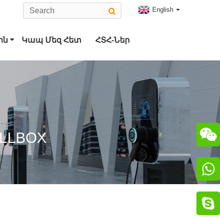
English
ին
Կապ Մեզ Հետ
ՀՏՀ-Ներ
ակցիչ
ակցիչ

ALLBOX

