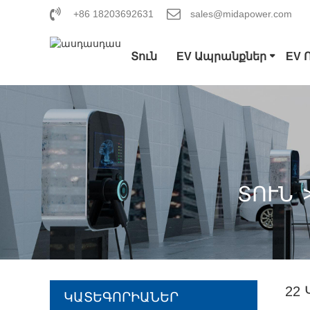
+86 18203692631
sales@midapower.com
Տուն
EV Ապրանքներ
EV 
ՏՈՒՆ
22
ԿԱՏԵԳՈՐԻԱՆԵՐ