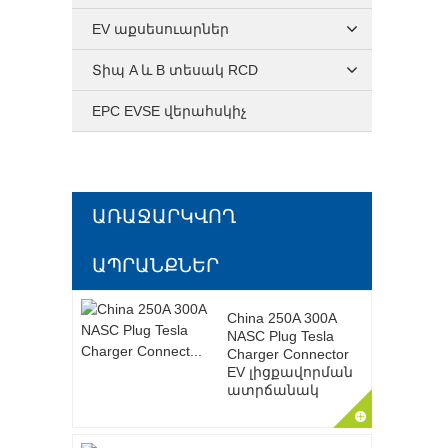
EV աքսեսուարներ
Տիպ A և B տեսակ RCD
EPC EVSE վերահսկիչ
ԱՌԱՋԱՐԿՎՈՂ
ԱՊՐԱՆՔՆԵՐ
China 250A 300A
NASC Plug Tesla
Charger Connector
EV լիցքավորման
ատրճանակ