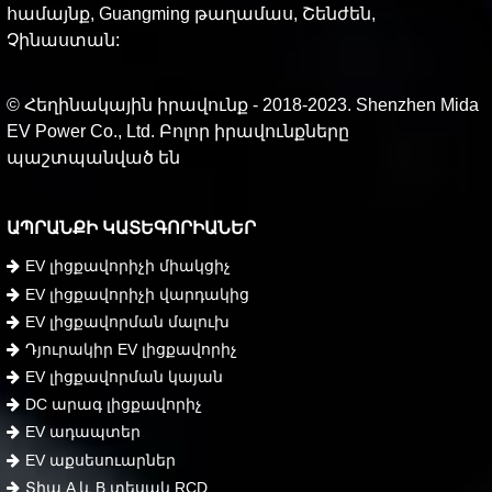
համայնք, Guangming թաղամաս, Շենժեն,
Չինաստան:
© Հեղինակային իրավունք - 2018-2023. Shenzhen Mida
EV Power Co., Ltd. Բոլոր իրավունքները
պաշտպանված են
ԱՊՐԱՆՔԻ ԿԱՏԵԳՈՐԻԱՆԵՐ
EV լիցքավորիչի միակցիչ
EV լիցքավորիչի վարդակից
EV լիցքավորման մալուխ
Դյուրակիր EV լիցքավորիչ
EV լիցքավորման կայան
DC արագ լիցքավորիչ
EV ադապտեր
EV աքսեսուարներ
Տիպ A և B տեսակ RCD