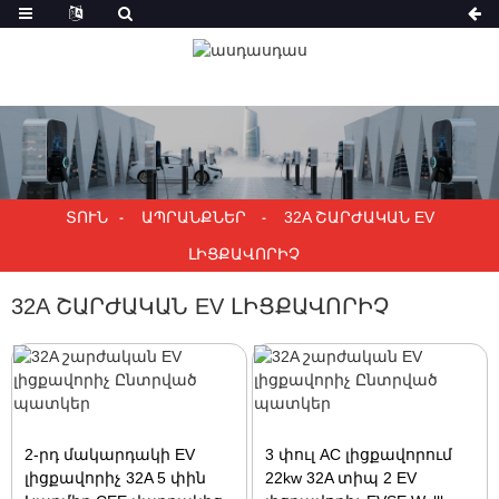
ՏՈՒՆ
ԱՊՐԱՆՔՆԵՐ
32A ՇԱՐԺԱԿԱՆ EV
ԼԻՑՔԱՎՈՐԻՉ
32A ՇԱՐԺԱԿԱՆ EV ԼԻՑՔԱՎՈՐԻՉ
2-րդ մակարդակի EV
3 փուլ AC լիցքավորում
լիցքավորիչ 32A 5 փին
22kw 32A տիպ 2 EV