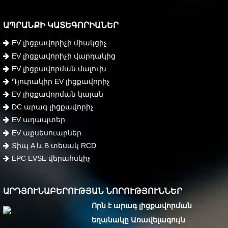
ԱՊՐԱՆՔԻ ԿԱՏԵԳՈՐԻԱՆԵՐ
EV լիցքավորիչի միակցիչ
EV լիցքավորիչի վարդակից
EV լիցքավորման մալուխ
Դյուրակիր EV լիցքավորիչ
EV լիցքավորման կայան
DC արագ լիցքավորիչ
EV ադապտեր
EV աքսեսուարներ
Տիպ A և B տեսակ RCD
EPC EVSE վերահսկիչ
ԱՐԴՅՈՒՆԱԲԵՐՈՒԹՅԱՆ ՆՈՐՈՒԹՅՈՒՆՆԵՐ
Որն է արագ լիցքավորման
եղանակը Առավելագույն