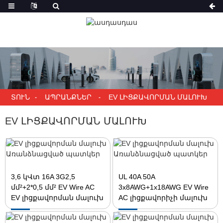
ՏՈՒՆ
ԱՊՐԱՆՔՆԵՐ
EV ԼԻՑՔԱՎՈՐՄԱՆ ՄԱԼՈՒԽ
EV ԼԻՑՔԱՎՈՐՄԱՆ ՄԱԼՈՒԽ
3,6 կՎտ 16A 3G2,5
UL 40A 50A
մմ²+2*0,5 մմ² EV Wire AC
3x8AWG+1x18AWG EV Wire
EV լիցքավորման մալուխ
AC լիցքավորիչի մալուխ