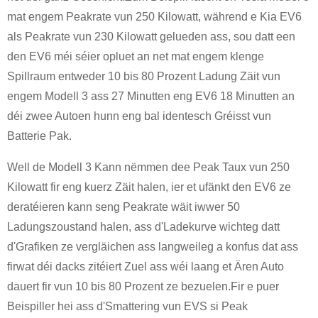
mat engem Peakrate vun 250 Kilowatt, während e Kia EV6
als Peakrate vun 230 Kilowatt gelueden ass, sou datt een
den EV6 méi séier opluet an net mat engem klenge
Spillraum entweder 10 bis 80 Prozent Ladung Zäit vun
engem Modell 3 ass 27 Minutten eng EV6 18 Minutten an
déi zwee Autoen hunn eng bal identesch Gréisst vun
Batterie Pak.
Well de Modell 3 Kann nëmmen dee Peak Taux vun 250
Kilowatt fir eng kuerz Zäit halen, ier et ufänkt den EV6 ze
deratéieren kann seng Peakrate wäit iwwer 50
Ladungszoustand halen, ass d'Ladekurve wichteg datt
d'Grafiken ze vergläichen ass langweileg a konfus dat ass
firwat déi dacks zitéiert Zuel ass wéi laang et Ären Auto
dauert fir vun 10 bis 80 Prozent ze bezuelen.Fir e puer
Beispiller hei ass d'Smattering vun EVS si Peak