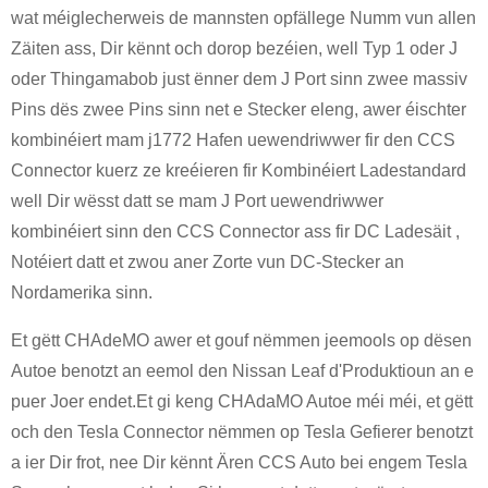
wat méiglecherweis de mannsten opfällege Numm vun allen
Zäiten ass, Dir kënnt och dorop bezéien, well Typ 1 oder J
oder Thingamabob just ënner dem J Port sinn zwee massiv
Pins dës zwee Pins sinn net e Stecker eleng, awer éischter
kombinéiert mam j1772 Hafen uewendriwwer fir den CCS
Connector kuerz ze kreéieren fir Kombinéiert Ladestandard
well Dir wësst datt se mam J Port uewendriwwer
kombinéiert sinn den CCS Connector ass fir DC Ladesäit ,
Notéiert datt et zwou aner Zorte vun DC-Stecker an
Nordamerika sinn.
Et gëtt CHAdeMO awer et gouf nëmmen jeemools op dësen
Autoe benotzt an eemol den Nissan Leaf d'Produktioun an e
puer Joer endet.Et gi keng CHAdaMO Autoe méi méi, et gëtt
och den Tesla Connector nëmmen op Tesla Gefierer benotzt
a ier Dir frot, nee Dir kënnt Ären CCS Auto bei engem Tesla