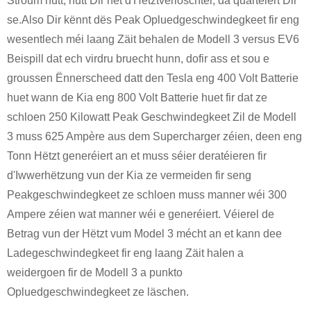
Stroum hutt, hutt Dir net d'Hëtztverloschter, da quartéiert Dir
se.Also Dir kënnt dës Peak Opluedgeschwindegkeet fir eng
wesentlech méi laang Zäit behalen de Modell 3 versus EV6
Beispill dat ech virdru bruecht hunn, dofir ass et sou e
groussen Ënnerscheed datt den Tesla eng 400 Volt Batterie
huet wann de Kia eng 800 Volt Batterie huet fir dat ze
schloen 250 Kilowatt Peak Geschwindegkeet Zil de Modell
3 muss 625 Ampère aus dem Supercharger zéien, deen eng
Tonn Hëtzt generéiert an et muss séier deratéieren fir
d'Iwwerhëtzung vun der Kia ze vermeiden fir seng
Peakgeschwindegkeet ze schloen muss manner wéi 300
Ampere zéien wat manner wéi e generéiert. Véierel de
Betrag vun der Hëtzt vum Model 3 mécht an et kann dee
Ladegeschwindegkeet fir eng laang Zäit halen a
weidergoen fir de Modell 3 a punkto
Opluedgeschwindegkeet ze läschen.