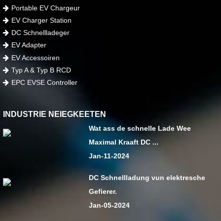
Portable EV Chargeur
EV Charger Station
DC Schnellladeger
EV Adapter
EV Accessoiren
Typ A & Typ B RCD
EPC EVSE Controller
INDUSTRIE NEIEGKEETEN
Wat ass de schnelle Lade Wee
Maximal Kraaft DC ...
Jan-11-2024
DC Schnellladung vun elektresche
Gefierer.
Jan-05-2024