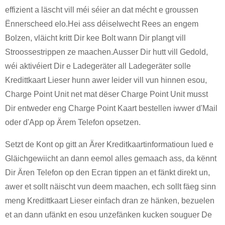
effizient a läscht vill méi séier an dat mécht e groussen
Ënnerscheed elo.Hei ass déiselwecht Rees an engem
Bolzen, vläicht kritt Dir kee Bolt wann Dir plangt vill
Stroossestrippen ze maachen.Ausser Dir hutt vill Gedold,
wéi aktivéiert Dir e Ladegeräter all Ladegeräter solle
Kredittkaart Lieser hunn awer leider vill vun hinnen esou,
Charge Point Unit net mat dëser Charge Point Unit musst
Dir entweder eng Charge Point Kaart bestellen iwwer d'Mail
oder d'App op Ärem Telefon opsetzen.
Setzt de Kont op gitt an Ärer Kreditkaartinformatioun lued e
Gläichgewiicht an dann eemol alles gemaach ass, da kënnt
Dir Ären Telefon op den Ecran tippen an et fänkt direkt un,
awer et sollt näischt vun deem maachen, ech sollt fäeg sinn
meng Kredittkaart Lieser einfach dran ze hänken, bezuelen
et an dann ufänkt en esou unzefänken kucken souguer De