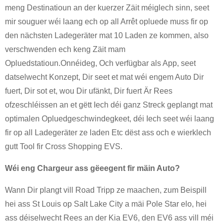
meng Destinatioun an der kuerzer Zäit méiglech sinn, seet
mir souguer wéi laang ech op all Arrêt opluede muss fir op
den nächsten Ladegeräter mat 10 Laden ze kommen, also
verschwenden ech keng Zäit mam
Opluedstatioun.Onnéideg, Och verfügbar als App, seet
datselwecht Konzept, Dir seet et mat wéi engem Auto Dir
fuert, Dir sot et, wou Dir ufänkt, Dir fuert Är Rees
ofzeschléissen an et gëtt Iech déi ganz Streck geplangt mat
optimalen Opluedgeschwindegkeet, déi Iech seet wéi laang
fir op all Ladegeräter ze laden Etc dëst ass och e wierklech
gutt Tool fir Cross Shopping EVS.
Wéi eng Chargeur ass gëeegent fir mäin Auto?
Wann Dir plangt vill Road Tripp ze maachen, zum Beispill
hei ass St Louis op Salt Lake City a mäi Pole Star elo, hei
ass déiselwecht Rees an der Kia EV6, den EV6 ass vill méi