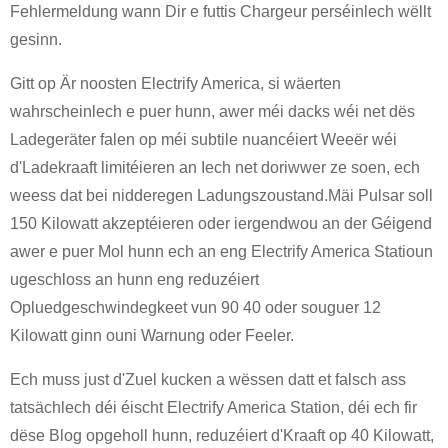
Fehlermeldung wann Dir e futtis Chargeur perséinlech wëllt
gesinn.
Gitt op Är noosten Electrify America, si wäerten
wahrscheinlech e puer hunn, awer méi dacks wéi net dës
Ladegeräter falen op méi subtile nuancéiert Weeër wéi
d'Ladekraaft limitéieren an Iech net doriwwer ze soen, ech
weess dat bei nidderegen Ladungszoustand.Mäi Pulsar soll
150 Kilowatt akzeptéieren oder iergendwou an der Géigend
awer e puer Mol hunn ech an eng Electrify America Statioun
ugeschloss an hunn eng reduzéiert
Opluedgeschwindegkeet vun 90 40 oder souguer 12
Kilowatt ginn ouni Warnung oder Feeler.
Ech muss just d'Zuel kucken a wëssen datt et falsch ass
tatsächlech déi éischt Electrify America Station, déi ech fir
dëse Blog opgeholl hunn, reduzéiert d'Kraaft op 40 Kilowatt,