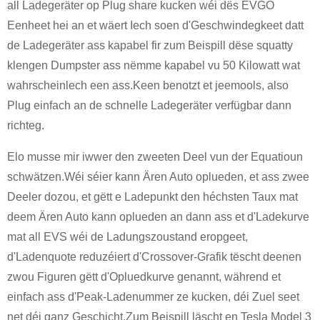
all Ladegeräter op Plug share kucken wéi dës EVGO
Eenheet hei an et wäert Iech soen d'Geschwindegkeet datt
de Ladegeräter ass kapabel fir zum Beispill dëse squatty
klengen Dumpster ass nëmme kapabel vu 50 Kilowatt wat
wahrscheinlech een ass.Keen benotzt et jeemools, also
Plug einfach an de schnelle Ladegeräter verfügbar dann
richteg.
Elo musse mir iwwer den zweeten Deel vun der Equatioun
schwätzen.Wéi séier kann Ären Auto oplueden, et ass zwee
Deeler dozou, et gëtt e Ladepunkt den héchsten Taux mat
deem Ären Auto kann oplueden an dann ass et d'Ladekurve
mat all EVS wéi de Ladungszoustand eropgeet,
d'Ladenquote reduzéiert d'Crossover-Grafik tëscht deenen
zwou Figuren gëtt d'Opluedkurve genannt, während et
einfach ass d'Peak-Ladenummer ze kucken, déi Zuel seet
net déi ganz Geschicht.Zum Beispill läscht en Tesla Model 3