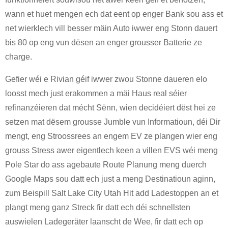
wann et huet mengen ech dat eent op enger Bank sou ass et
net wierklech vill besser mäin Auto iwwer eng Stonn dauert
bis 80 op eng vun dësen an enger grousser Batterie ze
charge.
Gefier wéi e Rivian géif iwwer zwou Stonne daueren elo
loosst mech just erakommen a mäi Haus real séier
refinanzéieren dat mécht Sënn, wien decidéiert dëst hei ze
setzen mat dësem grousse Jumble vun Informatioun, déi Dir
mengt, eng Stroossrees an engem EV ze plangen wier eng
grouss Stress awer eigentlech keen a villen EVS wéi meng
Pole Star do ass agebaute Route Planung meng duerch
Google Maps sou datt ech just a meng Destinatioun aginn,
zum Beispill Salt Lake City Utah Hit add Ladestoppen an et
plangt meng ganz Streck fir datt ech déi schnellsten
auswielen Ladegeräter laanscht de Wee, fir datt ech op