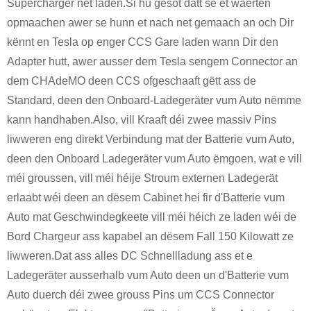
Supercharger net laden.Si hu gesot datt se et wäerten
opmaachen awer se hunn et nach net gemaach an och Dir
kënnt en Tesla op enger CCS Gare laden wann Dir den
Adapter hutt, awer ausser dem Tesla sengem Connector an
dem CHAdeMO deen CCS ofgeschaaft gëtt ass de
Standard, deen den Onboard-Ladegeräter vum Auto nëmme
kann handhaben.Also, vill Kraaft déi zwee massiv Pins
liwweren eng direkt Verbindung mat der Batterie vum Auto,
deen den Onboard Ladegeräter vum Auto ëmgoen, wat e vill
méi groussen, vill méi héije Stroum externen Ladegerät
erlaabt wéi deen an dësem Cabinet hei fir d'Batterie vum
Auto mat Geschwindegkeete vill méi héich ze laden wéi de
Bord Chargeur ass kapabel an dësem Fall 150 Kilowatt ze
liwweren.Dat ass alles DC Schnellladung ass et e
Ladegeräter ausserhalb vum Auto deen un d'Batterie vum
Auto duerch déi zwee grouss Pins um CCS Connector