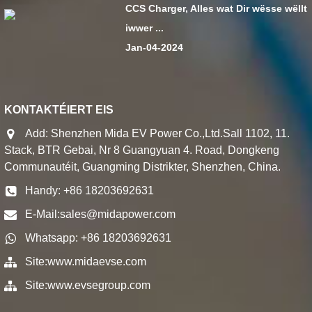
CCS Charger, Alles wat Dir wësse wëllt
iwwer ...
Jan-04-2024
KONTAKTÉIERT EIS
Add: Shenzhen Mida EV Power Co.,Ltd.Sall 1102, 11.
Stack, BTR Gebai, Nr 8 Guangyuan 4. Road, Dongkeng
Communautéit, Guangming Distrikter, Shenzhen, China.
Handy: +86 18203692631
E-Mail:
sales@midapower.com
Whatsapp: +86 18203692631
Site:
www.midaevse.com
Site:
www.evsegroup.com