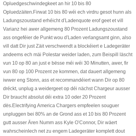
Opluedgeschwindegkeet an hir 10 bis 80
Opluedzäiten.Firwat 10 bis 80 wéi ech virdru gesot hunn als
Ladungszoustand erhéicht d'Ladenquote erof geet et vill
Varianz hei awer allgemeng 80 Prozent Ladungszoustand
ass ongeféier de Punkt wou d'Laden verlangsamt ginn, also
vill datt Dir just Zäit verschwendt a blockéiert e Ladegeräter
andeems ech mäi Polestar weider laden, zum Beispill läscht
vun 10 op 80 an just e bësse méi wéi 30 Minutten, awer, fir
vun 80 op 100 Prozent ze kommen, dat dauert allgemeng
iwwer eng Stonn, ass et recommandéiert wann Dir op 80
dréckt, unplug a weidergeet op déi nächst Chargeur ausser
Dir braucht absolut déi extra 10 oder 20 Prozent
dës.Electrifying America Chargers empfeelen souguer
unpluggen bei 80% an de Grond ass et 10 bis 80 Prozent
gutt ausser Ären Numm ass Kyle O'Connor, Dir wäert
wahrscheinlech net zu engem Ladegeräter komplett dout