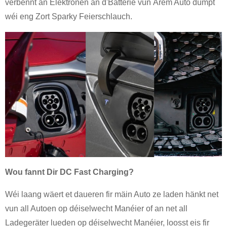
verbënnt an Elektronen an d'Batterie vun Ärem Auto dumpt
wéi eng Zort Sparky Feierschlauch.
Wou fannt Dir DC Fast Charging?
Wéi laang wäert et daueren fir mäin Auto ze laden hänkt net
vun all Autoen op déiselwecht Manéier of an net all
Ladegeräter lueden op déiselwecht Manéier, loosst eis fir