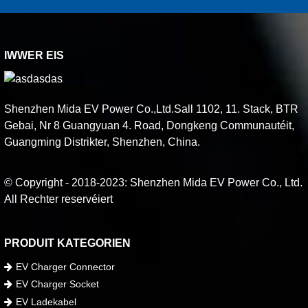
IWWER EIS
Shenzhen Mida EV Power Co.,Ltd.Sall 1102, 11. Stack, BTR
Gebai, Nr 8 Guangyuan 4. Road, Dongkeng Communautéit,
Guangming Distrikter, Shenzhen, China.
© Copyright - 2018-2023: Shenzhen Mida EV Power Co., Ltd.
All Rechter reservéiert
PRODUIT KATEGORIEN
EV Charger Connector
EV Charger Socket
EV Ladekabel