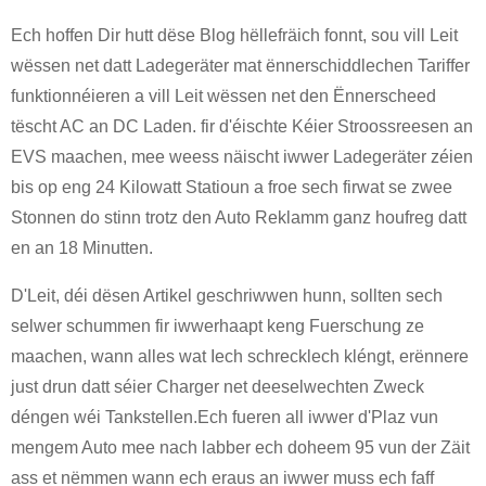
Ech hoffen Dir hutt dëse Blog hëllefräich fonnt, sou vill Leit
wëssen net datt Ladegeräter mat ënnerschiddlechen Tariffer
funktionnéieren a vill Leit wëssen net den Ënnerscheed
tëscht AC an DC Laden. fir d'éischte Kéier Stroossreesen an
EVS maachen, mee weess näischt iwwer Ladegeräter zéien
bis op eng 24 Kilowatt Statioun a froe sech firwat se zwee
Stonnen do stinn trotz den Auto Reklamm ganz houfreg datt
en an 18 Minutten.
D'Leit, déi dësen Artikel geschriwwen hunn, sollten sech
selwer schummen fir iwwerhaapt keng Fuerschung ze
maachen, wann alles wat Iech schrecklech kléngt, erënnere
just drun datt séier Charger net deeselwechten Zweck
déngen wéi Tankstellen.Ech fueren all iwwer d'Plaz vun
mengem Auto mee nach labber ech doheem 95 vun der Zäit
ass et nëmmen wann ech eraus an iwwer muss ech faff