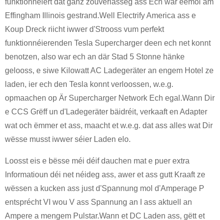
funktionnéiert dat ganz zouverlässeg ass Ech war eemol am
Effingham Illinois gestrand.Well Electrify America ass e
Koup Dreck riicht iwwer d'Strooss vum perfekt
funktionnéierenden Tesla Supercharger deen ech net konnt
benotzen, also war ech an där Stad 5 Stonne hänke
gelooss, e siwe Kilowatt AC Ladegeräter an engem Hotel ze
laden, ier ech den Tesla konnt verloossen, w.e.g.
opmaachen op Är Supercharger Network Ech egal.Wann Dir
e CCS Grëff un d'Ladegeräter bäidréit, verkaaft en Adapter
wat och ëmmer et ass, maacht et w.e.g. dat ass alles wat Dir
wësse musst iwwer séier Laden elo.
Loosst eis e bësse méi déif dauchen mat e puer extra
Informatioun déi net néideg ass, awer et ass gutt Kraaft ze
wëssen a kucken ass just d'Spannung mol d'Amperage P
entsprécht VI wou V ass Spannung an I ass aktuell an
Ampere a mengem Pulstar.Wann et DC Laden ass, gëtt et