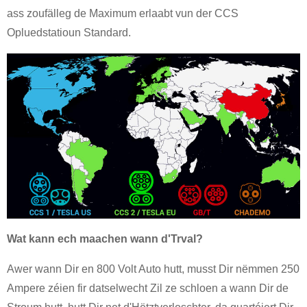
ass zoufälleg de Maximum erlaabt vun der CCS
Opluedstatioun Standard.
Wat kann ech maachen wann d'Trval?
Awer wann Dir en 800 Volt Auto hutt, musst Dir nëmmen 250
Ampere zéien fir datselwecht Zil ze schloen a wann Dir de