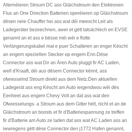
Alternéieren Stroum DC ass Gläichstroum den Elektronen
Flux an One Direction Batterien operéieren op Gläichstroum
dësen neie Chauffer hei ass wat déi meescht Leit als
Ladegeräter bezeechnen, awer et gëtt tatsächlech en EVSE
genannt an et ass e bësse méi wéi e flotte
Verlängerungskabel mat e puer Schalteren an enger Këscht
an engem speziellen Stecker op engem Enn.Dëse
Connector ass wat Dir an Ären Auto pluggt fir AC Laden,
well d'Kraaft, déi aus dësem Connector kënnt, ass
ofwiesselnd Stroum direkt aus dem Netz.Den aktuellen
Ladegerät ass eng Këscht am Auto iergendwou wéi dës
Eenheet aus engem Chevy Volt an dat ass wat den
Ofwiesselungs- a Stroum aus dem Gitter hëlt, riicht et an de
Gläichstroum an boosts et fir d'Batteriespannung ze treffen
fir d'Batterie am Auto ze laden dat ass wat AC Laden ass an
iwwregens gëtt dëse Connector den j1772 Hafen genannt,