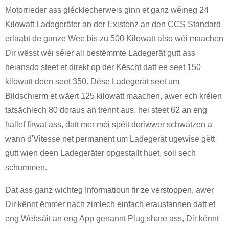
Motorrieder ass glécklecherweis ginn et ganz wéineg 24
Kilowatt Ladegeräter an der Existenz an den CCS Standard
erlaabt de ganze Wee bis zu 500 Kilowatt also wéi maachen
Dir wësst wéi séier all bestëmmte Ladegerät gutt ass
heiansdo steet et direkt op der Këscht datt ee seet 150
kilowatt deen seet 350. Dëse Ladegerät seet um
Bildschierm et wäert 125 kilowatt maachen, awer ech kréien
tatsächlech 80 doraus an trennt aus. hei steet 62 an eng
hallef firwat ass, datt mer méi spéit doriwwer schwätzen a
wann d'Vitesse net permanent um Ladegerät ugewise gëtt
gutt wien deen Ladegeräter opgestallt huet, soll sech
schummen.
Dat ass ganz wichteg Informatioun fir ze verstoppen, awer
Dir kënnt ëmmer nach zimlech einfach erausfannen datt et
eng Websäit an eng App genannt Plug share ass, Dir kënnt