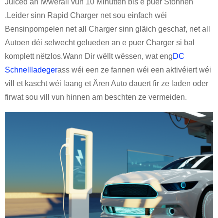
Juiced an iwwerall vun 10 Minutten bis e puer Stonnen
.Leider sinn Rapid Charger net sou einfach wéi
Bensinpompelen net all Charger sinn gläich geschaf, net all
Autoen déi selwecht gelueden an e puer Charger si bal
komplett nëtzlos.Wann Dir wëllt wëssen, wat eng
DC
Schnellladeger
ass wéi een ze fannen wéi een aktivéiert wéi
vill et kascht wéi laang et Ären Auto dauert fir ze laden oder
firwat sou vill vun hinnen am beschten ze vermeiden.