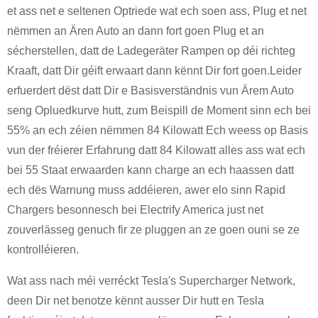
et ass net e seltenen Optriede wat ech soen ass, Plug et net
nëmmen an Ären Auto an dann fort goen Plug et an
sécherstellen, datt de Ladegeräter Rampen op déi richteg
Kraaft, datt Dir géift erwaart dann kënnt Dir fort goen.Leider
erfuerdert dëst datt Dir e Basisverständnis vun Ärem Auto
seng Opluedkurve hutt, zum Beispill de Moment sinn ech bei
55% an ech zéien nëmmen 84 Kilowatt Ech weess op Basis
vun der fréierer Erfahrung datt 84 Kilowatt alles ass wat ech
bei 55 Staat erwaarden kann charge an ech haassen datt
ech dës Warnung muss addéieren, awer elo sinn Rapid
Chargers besonnesch bei Electrify America just net
zouverlässeg genuch fir ze pluggen an ze goen ouni se ze
kontrolléieren.
Wat ass nach méi verréckt Tesla's Supercharger Network,
deen Dir net benotze kënnt ausser Dir hutt en Tesla