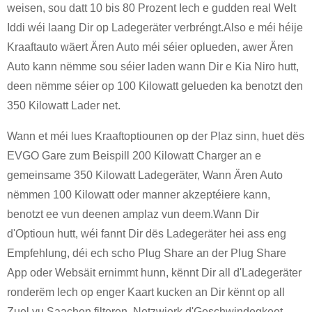
weisen, sou datt 10 bis 80 Prozent Iech e gudden real Welt
Iddi wéi laang Dir op Ladegeräter verbréngt.Also e méi héije
Kraaftauto wäert Ären Auto méi séier oplueden, awer Ären
Auto kann nëmme sou séier laden wann Dir e Kia Niro hutt,
deen nëmme séier op 100 Kilowatt gelueden ka benotzt den
350 Kilowatt Lader net.
Wann et méi lues Kraaftoptiounen op der Plaz sinn, huet dës
EVGO Gare zum Beispill 200 Kilowatt Charger an e
gemeinsame 350 Kilowatt Ladegeräter, Wann Ären Auto
nëmmen 100 Kilowatt oder manner akzeptéiere kann,
benotzt ee vun deenen amplaz vun deem.Wann Dir
d'Optioun hutt, wéi fannt Dir dës Ladegeräter hei ass eng
Empfehlung, déi ech scho Plug Share an der Plug Share
App oder Websäit ernimmt hunn, kënnt Dir all d'Ladegeräter
ronderëm Iech op enger Kaart kucken an Dir kënnt op all
Zuel vu Saachen filteren. Netzwierk d'Geschwindegkeet