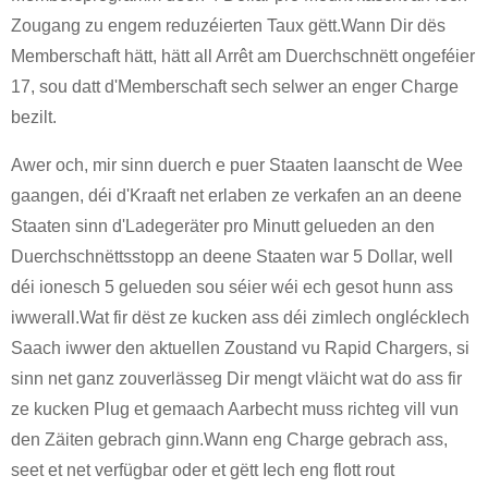
Zougang zu engem reduzéierten Taux gëtt.Wann Dir dës
Memberschaft hätt, hätt all Arrêt am Duerchschnëtt ongeféier
17, sou datt d'Memberschaft sech selwer an enger Charge
bezilt.
Awer och, mir sinn duerch e puer Staaten laanscht de Wee
gaangen, déi d'Kraaft net erlaben ze verkafen an an deene
Staaten sinn d'Ladegeräter pro Minutt gelueden an den
Duerchschnëttsstopp an deene Staaten war 5 Dollar, well
déi ionesch 5 gelueden sou séier wéi ech gesot hunn ass
iwwerall.Wat fir dëst ze kucken ass déi zimlech onglécklech
Saach iwwer den aktuellen Zoustand vu Rapid Chargers, si
sinn net ganz zouverlässeg Dir mengt vläicht wat do ass fir
ze kucken Plug et gemaach Aarbecht muss richteg vill vun
den Zäiten gebrach ginn.Wann eng Charge gebrach ass,
seet et net verfügbar oder et gëtt Iech eng flott rout