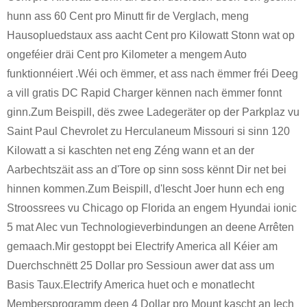
hunn ass 60 Cent pro Minutt fir de Verglach, meng
Hausopluedstaux ass aacht Cent pro Kilowatt Stonn wat op
ongeféier dräi Cent pro Kilometer a mengem Auto
funktionnéiert .Wéi och ëmmer, et ass nach ëmmer fréi Deeg
a vill gratis DC Rapid Charger kënnen nach ëmmer fonnt
ginn.Zum Beispill, dës zwee Ladegeräter op der Parkplaz vu
Saint Paul Chevrolet zu Herculaneum Missouri si sinn 120
Kilowatt a si kaschten net eng Zéng wann et an der
Aarbechtszäit ass an d'Tore op sinn soss kënnt Dir net bei
hinnen kommen.Zum Beispill, d'lescht Joer hunn ech eng
Stroossrees vu Chicago op Florida an engem Hyundai ionic
5 mat Alec vun Technologieverbindungen an deene Arrêten
gemaach.Mir gestoppt bei Electrify America all Kéier am
Duerchschnëtt 25 Dollar pro Sessioun awer dat ass um
Basis Taux.Electrify America huet och e monatlecht
Membersprogramm deen 4 Dollar pro Mount kascht an Iech