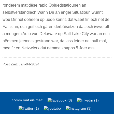
ronderëm mat dëse rapid Opluedstatiounen an
selbstverständlech.Wann Dir an enger Situatioun wunnt,
wou Dir net doheem opluede kënnt, dat wäert fir Iech net de
Fall sinn, ech géif och gären derbäisetzen datt ech iwwerall
a mengem Auto vun Delaware op Salt Lake City war an ech
nëmmen jeemols gestrand war, dat ass leider net null mol,
mee fir en Netzwierk dat nëmme knapps 5 Joer ass.
Post Zäit: Jan-04-2024
Komm mat éis mat: