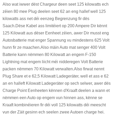
Also wat iwwer dëst Chargeur deen seet 125 kilowatts ech
zéien 80 mee Plug deelen seet 62 an eng hallef well 125
kilowatts ass net déi eenzeg Begrenzung fir dës
Saach.Dëse Kabel ass limitéiert op 200 Ampere Dir kënnt
125 Kilowatt aus dëser Eenheet zéien, awer Dir musst eng
Autosbatterie mat enger Spannung vu mindestens 625 Volt
hunn fir ze maachen.Also mäin Auto mat senger 400 Volt
Batterie kann nëmmen 80 Kilowatt an engem F-150
Lightning mat engem liicht méi nidderegen Volt Batterie
packen nëmmen 70 Kilowatt verwalten.Also firwat nennt
Plug Share et e 62,5 Kilowatt Ladegeräter, well et ass e 62
an en halleft Kilowatt Ladegeräter op sech selwer, awer dës
Charge Point Eenheeten kënnen d'Kraaft deelen a wann et
nëmmen een Auto op engem vun hinnen ass, kënne se
Kraaft kombinéieren fir déi voll 125 kilowatts déi meescht
vun der Zäit gesinn ech seelen zwee Autoen charge hei.