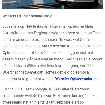
Wat ass DC Schnellladung?
Loosst eis op Net-Teslas am Nordamerikanesche Maart
fokusséieren, aner Regioune wäerten anescht sinn an Tesla
hunn hiren eegene Supercharger Network wat Sënn
mécht.Loosst mech just via Demonstratioun soen datt séier
Opluedstatioun net schwéier ass, ech pluggen just mat
dësem massiv décke Kabel an meng Kreditkaart an a boomt
déi duerchschnëttlech elektresch Versuergung vun 125
Duerchschnëtt.American Homes gëtt elo op eemol a
mengem Auto gedumpt wat ass
DC séier Opluedstatiounen
.
Éischt vun all Terminologie, AC ass Alternéierstroum
sougenannte well de Flux vun Elektronen kontinuéierlech
ofwiesselnd hin an hier d'Kraaft Netz operéiert op