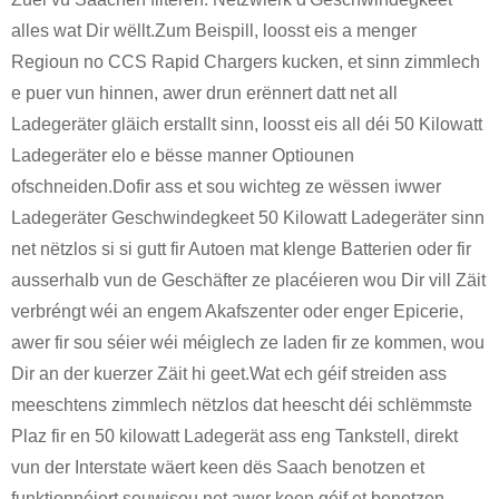
alles wat Dir wëllt.Zum Beispill, loosst eis a menger
Regioun no CCS Rapid Chargers kucken, et sinn zimmlech
e puer vun hinnen, awer drun erënnert datt net all
Ladegeräter gläich erstallt sinn, loosst eis all déi 50 Kilowatt
Ladegeräter elo e bësse manner Optiounen
ofschneiden.Dofir ass et sou wichteg ze wëssen iwwer
Ladegeräter Geschwindegkeet 50 Kilowatt Ladegeräter sinn
net nëtzlos si si gutt fir Autoen mat klenge Batterien oder fir
ausserhalb vun de Geschäfter ze placéieren wou Dir vill Zäit
verbréngt wéi an engem Akafszenter oder enger Epicerie,
awer fir sou séier wéi méiglech ze laden fir ze kommen, wou
Dir an der kuerzer Zäit hi geet.Wat ech géif streiden ass
meeschtens zimmlech nëtzlos dat heescht déi schlëmmste
Plaz fir en 50 kilowatt Ladegerät ass eng Tankstell, direkt
vun der Interstate wäert keen dës Saach benotzen et
funktionnéiert souwisou net awer keen géif et benotzen,