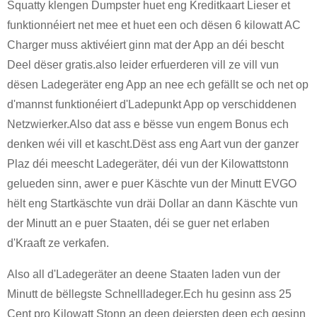
Squatty klengen Dumpster huet eng Kreditkaart Lieser et
funktionnéiert net mee et huet een och dësen 6 kilowatt AC
Charger muss aktivéiert ginn mat der App an déi bescht
Deel dëser gratis.also leider erfuerderen vill ze vill vun
dësen Ladegeräter eng App an nee ech gefällt se och net op
d'mannst funktionéiert d'Ladepunkt App op verschiddenen
Netzwierker.Also dat ass e bësse vun engem Bonus ech
denken wéi vill et kascht.Dëst ass eng Aart vun der ganzer
Plaz déi meescht Ladegeräter, déi vun der Kilowattstonn
gelueden sinn, awer e puer Käschte vun der Minutt EVGO
hëlt eng Startkäschte vun dräi Dollar an dann Käschte vun
der Minutt an e puer Staaten, déi se guer net erlaben
d'Kraaft ze verkafen.
Also all d'Ladegeräter an deene Staaten laden vun der
Minutt de bëllegste Schnellladeger.Ech hu gesinn ass 25
Cent pro Kilowatt Stonn an deen deiersten deen ech gesinn