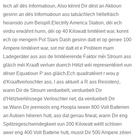
Iech all dës Informatioun, Also kënnt Dir dëst an Aktioun
gesinn an dës Informatioun ass tatsächlech hëllefräich
heiansdo zum Beispill.Electrify America Station, déi ech
virdru erwähnt hunn, déi op 40 Kilowatt limitéiert war, konnt
ech op mengem Pol Stars Dash gesinn datt et op genee 100
Ampere limitéiert war, sot mir datt et e Problem mam
Ladegeräter ass ass de limitéierende Faktor méi Stroum ass
gläich méi Kraaft verluer duerch Hëtzt wéi representéiert vun
dëser Equatioun P ass gläich.Ech quadratéiert r wou p
d'Kraaftverloschter ass, I ass aktuell a R ass Resistenz,
wann Dir de Stroum verduebelt, verduebelt Dir
d'Hëtztverléissege Verloschter net, da verduebelt Dir
se.Wann Dir jeemools eng Hoopla iwwer 800 Volt Batterien
an Autoen héieren hutt, ass dat genau firwat, wann Dir eng
Spëtzegeschwindegkeet vun 200 Kilowatt wëllt schloen
awer eng 400 Volt Batterie hutt, musst Dir 500 Ampere zéien