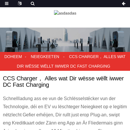
DOHEEM
NEIEGKEETEN
CCS CHARGER， ALLES WAT
DIR WËSSE WËLLT IWWER DC FAST CHARGING
CCS Charger， Alles wat Dir wësse wëllt iwwer
DC Fast Charging
Schnellladung ass ee vun de Schlësselstécker vun der
Technologie, déi en EV vu lëschteger Neiegkeet op e legitim
nëtzlecht Gefier erhéijen, Dir rullt just erop Plug-an, swipt
eng Kreditkaart oder Zänn eng App an Är Fliedermais ginn