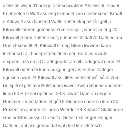
d'éischt iwwer d'Ladegeräter schwätzen.Als éischt, e puer
Eenheeten e Watt ass eng Eenheet vun elektrescher Kraaft
e Kilowatt ass dausend Watts Batteriekapazitéit gëtt a
Kilowattstonnen gemooss.Zum Beispill, wann Dir eng 20
Kilowatt Stonn Batterie hutt, dat heescht datt Är Batterie am
Duerchschnëtt 20 Kilowatt fir eng Stonn liwwere kann
technesch all Ladegeräter, deen den Bord vum Auto
ëmgoen, ass en DC Ladegeräter an all Ladegerät deen 24
Kilowatt oder méi kann ausginn gët als Schnellladeger
ugesinn awer 24 Kilowatt ass alles anescht wéi séier zum
Beispill et géif mäi Pulstar hei iwwer zwou Stonne daueren
fir op 80 Prozent op dëser 24 Kilowatt Gare an engem
Hummer EV ze laden, et géif 8 Stonnen daueren fir op 80
Prozent an aneren ze laden Wierder 24 Kilowatt Statiounen
sinn nëtzlos ausser Dir hutt e Gefier mat enger klenger
Batterie, dat ass genau dat wat dëst fir elektresch