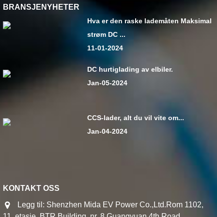
BRANSJENYHETER
Hva er den raske lademåten Maksimal
strøm DC ...
11-01-2024
DC hurtiglading av elbiler.
Jan-05-2024
CCS-lader, alt du vil vite om...
Jan-04-2024
KONTAKT OSS
Legg til: Shenzhen Mida EV Power Co.,Ltd.Rom 1102,
11. etasje, BTR Building, nr. 8 Guangyuan 4th Road,