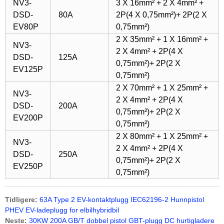
NV3-
3 X 16mm² + 2 X 4mm² +
DSD-
80A
2P(4 X 0,75mm²)+ 2P(2 X
EV80P
0,75mm²)
2 X 35mm² + 1 X 16mm² +
NV3-
2 X 4mm² + 2P(4 X
DSD-
125A
0,75mm²)+ 2P(2 X
EV125P
0,75mm²)
2 X 70mm² + 1 X 25mm² +
NV3-
2 X 4mm² + 2P(4 X
DSD-
200A
0,75mm²)+ 2P(2 X
EV200P
0,75mm²)
2 X 80mm² + 1 X 25mm² +
NV3-
2 X 4mm² + 2P(4 X
DSD-
250A
0,75mm²)+ 2P(2 X
EV250P
0,75mm²)
Tidligere:
63A Type 2 EV-kontaktplugg IEC62196-2 Hunnpistol
PHEV EV-ladeplugg for elbilhybridbil
Neste:
30KW 200A GB/T dobbel pistol GBT-plugg DC hurtigladere