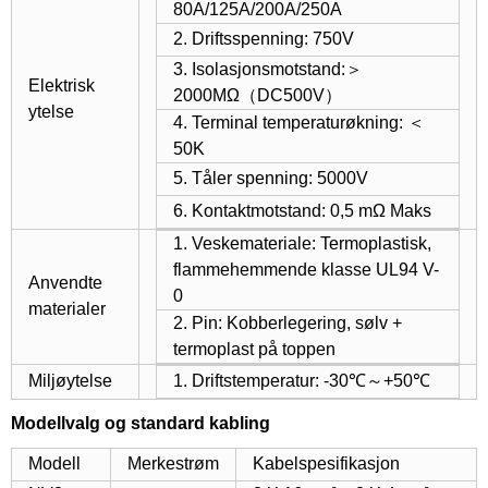
80A/125A/200A/250A
2. Driftsspenning: 750V
3. Isolasjonsmotstand:＞
Elektrisk
2000MΩ（DC500V）
ytelse
4. Terminal temperaturøkning: ＜
50K
5. Tåler spenning: 5000V
6. Kontaktmotstand: 0,5 mΩ Maks
1. Veskemateriale: Termoplastisk,
flammehemmende klasse UL94 V-
Anvendte
0
materialer
2. Pin: Kobberlegering, sølv +
termoplast på toppen
Miljøytelse
1. Driftstemperatur: -30℃～+50℃
Modellvalg og standard kabling
Modell
Merkestrøm
Kabelspesifikasjon