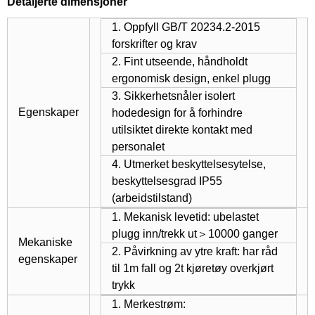
Detaljerte dimensjoner
1. Oppfyll GB/T 20234.2-2015
forskrifter og krav
2. Fint utseende, håndholdt
ergonomisk design, enkel plugg
3. Sikkerhetsnåler isolert
Egenskaper
hodedesign for å forhindre
utilsiktet direkte kontakt med
personalet
4. Utmerket beskyttelsesytelse,
beskyttelsesgrad IP55
(arbeidstilstand)
1. Mekanisk levetid: ubelastet
plugg inn/trekk ut＞10000 ganger
Mekaniske
2. Påvirkning av ytre kraft: har råd
egenskaper
til 1m fall og 2t kjøretøy overkjørt
trykk
1. Merkestrøm: