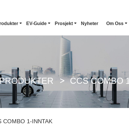
rodukter
EV-Guide
Prosjekt
Nyheter
Om Oss
Type 1 EV-Kontakt
Tesla Plugg
CCS Combo 1 Plugg
CCS Combo 2 Plug
PRODUKTER
CCS COMBO 1
GB/T DC-Pistol
ChaoJi-Kobling
S COMBO 1-INNTAK