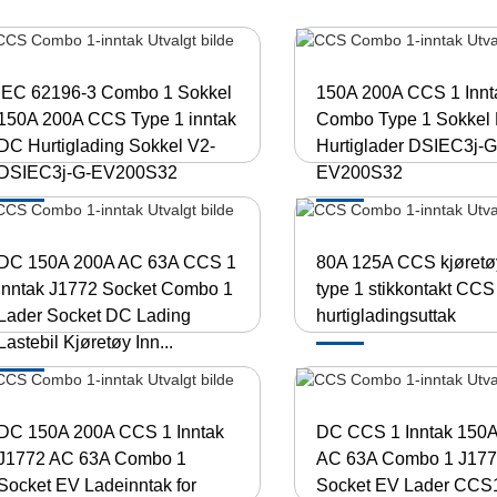
IEC 62196-3 Combo 1 Sokkel
150A 200A CCS 1 Innt
150A 200A CCS Type 1 inntak
Combo Type 1 Sokkel
DC Hurtiglading Sokkel V2-
Hurtiglader DSIEC3j-G
DSIEC3j-G-EV200S32
EV200S32
DC 150A 200A AC 63A CCS 1
80A 125A CCS kjøretø
Inntak J1772 Socket Combo 1
type 1 stikkontakt CC
Lader Socket DC Lading
hurtigladingsuttak
Lastebil Kjøretøy Inn...
DC 150A 200A CCS 1 Inntak
DC CCS 1 Inntak 150
J1772 AC 63A Combo 1
AC 63A Combo 1 J17
Socket EV Ladeinntak for
Socket EV Lader CCS