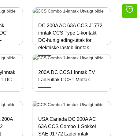
ak
DC 200A AC 63A CCS J1772-
 DC
inntak CCS Type 1-kontakt
-
DC-hurtiglading-uttak for
elektriske lastebilinntak
yinntak
200A DC CCS1 inntak EV
S 1 DC
Ladeuttak CCS1 Mottak
A 200A
USA Canada DC 200A AC
72
63A CCS Combo 1 Sokkel
1
SAE J1772 Ladeinntak