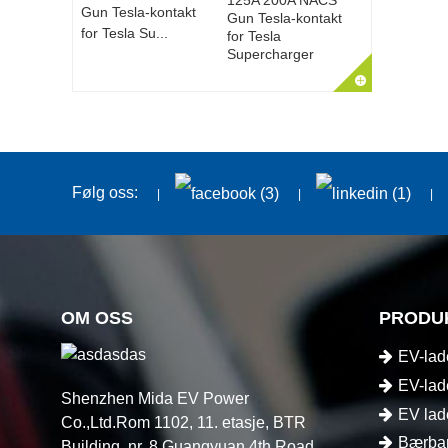
125A 200A NACS
Gun Tesla-kontakt
for Tesla
Supercharger
Følg oss:
OM OSS
PRODU
EV-lad
EV-lad
Shenzhen Mida EV Power
EV lad
Co.,Ltd.Rom 1102, 11. etasje, BTR
Bærbar
Building, nr. 8 Guangyuan 4th Road,