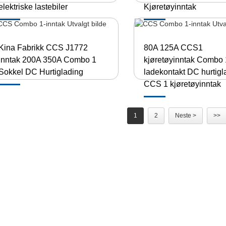
elektriske lastebiler
Kjøretøyinntak
Kina Fabrikk CCS J1772
80A 125A CCS1
Inntak 200A 350A Combo 1
kjøretøyinntak Combo 
Sokkel DC Hurtiglading
ladekontakt DC hurtigl
CCS 1 kjøretøyinntak
1
2
Neste >
>>