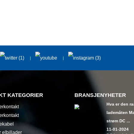
KT KATEGORIER
BRANSJENYHETER
Hva er den r
erkontakt
lademåten M
erkontakt
strøm DC ...
ekabel
11-01-2024
 elbillader