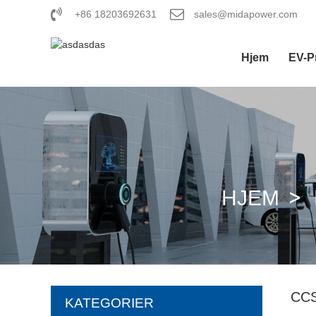
+86 18203692631
sales@midapower.com
Hjem
EV-P
HJEM
CC
KATEGORIER