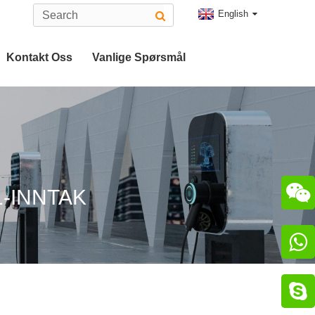
English
Kontakt Oss
Vanlige Spørsmål
Type 2 EV-Kontakt
g
CHAdeMO-Kontakt

-INNTAK

