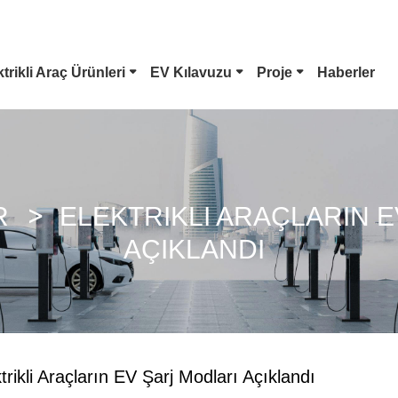
ktrikli Araç Ürünleri
EV Kılavuzu
Proje
Haberler
Tip 1 EV Konnektörü
Tesla Fişi
CCS Combo 1 Fiş
CCS Combo 2 Fiş
R
ELEKTRIKLI ARAÇLARIN 
AÇIKLANDI
GB/T DC Tabancası
ChaoJi Konektör
trikli Araçların EV Şarj Modları Açıklandı