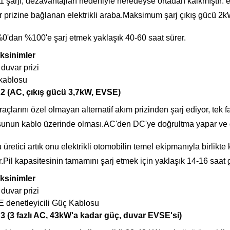
 şarjı, dezavantajları nedeniyle neredeyse ortadan kalkmıştır: e
 prizine bağlanan elektrikli araba.Maksimum şarj çıkış gücü 2kW (
%0'dan %100'e şarj etmek yaklaşık 40-60 saat sürer.
ksinimler
 duvar prizi
kablosu
2 (AC, çıkış gücü 3,7kW, EVSE)
açlarını özel olmayan alternatif akım prizinden şarj ediyor, tek 
unun kablo üzerinde olması.AC'den DC'ye doğrultma yapar ve dev
üretici artık onu elektrikli otomobilin temel ekipmanıyla birlikt
r.Pil kapasitesinin tamamını şarj etmek için yaklaşık 14-16 saat g
ksinimler
 duvar prizi
 denetleyicili Güç Kablosu
3 (3 fazlı AC, 43kW'a kadar güç, duvar EVSE'si)