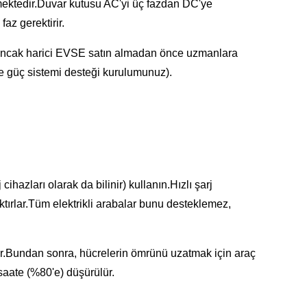
lmektedir.Duvar kutusu AC'yi üç fazdan DC'ye
az gerektirir.
ır, ancak harici EVSE satın almadan önce uzmanlara
e güç sistemi desteği kurulumunuz).
 cihazları olarak da bilinir) kullanın.Hızlı şarj
tırlar.Tüm elektrikli arabalar bunu desteklemez,
ir.Bundan sonra, hücrelerin ömrünü uzatmak için araç
 saate (%80'e) düşürülür.