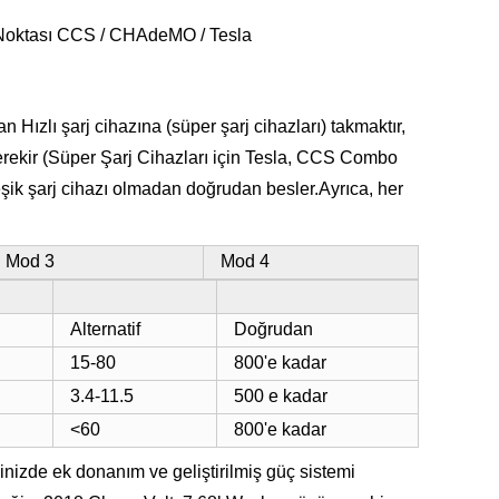
ı Noktası CCS / CHAdeMO / Tesla
n Hızlı şarj cihazına (süper şarj cihazları) takmaktır,
rekir (Süper Şarj Cihazları için Tesla, CCS Combo
eşik şarj cihazı olmadan doğrudan besler.Ayrıca, her
Mod 3
Mod 4
Alternatif
Doğrudan
15-80
800'e kadar
3.4-11.5
500 e kadar
<60
800'e kadar
vinizde ek donanım ve geliştirilmiş güç sistemi