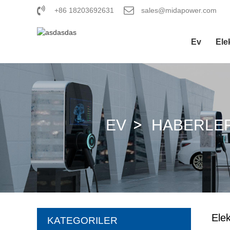
+86 18203692631
sales@midapower.com
Ev
Ele
EV
HABERLE
Elek
KATEGORILER