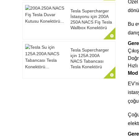
Özel 
dönüş
Tesla Supercharger
İstasyonu için 200A
250A NACS Fiş Tesla
Bu ev
Wallbox Konektörü
danı
Gere
Tesla Supercharger
Çıkış
için 125A 200A
Doğr
NACS Tabancası
Hızlı
Tesla Konektörü
Mod 
EV'ni
istas
çoğun
Çoğu
elekt
Gere