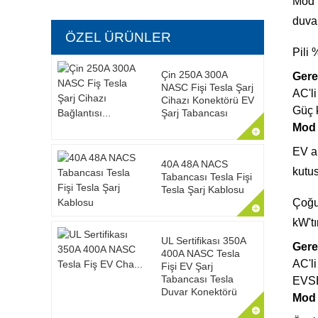
Mod 1
duvar
ÖZEL ÜRÜNLER
Pili 
Çin 250A 300A
Gere
NASC Fişi Tesla Şarj
AC'li
Cihazı Konektörü EV
Güç 
Şarj Tabancası
Mod 
EV ar
40A 48A NACS
kutus
Tabancası Tesla Fişi
Tesla Şarj Kablosu
Çoğu 
kW'tı
UL Sertifikası 350A
Gere
400A NASC Tesla
AC'li
Fişi EV Şarj
Tabancası Tesla
EVSE
Duvar Konektörü
Mod 