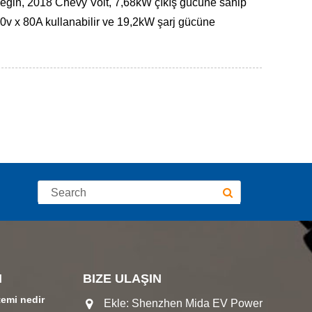
(örneğin, 2018 Chevy Volt, 7,68kW çıkış gücüne sahip
0v x 80A kullanabilir ve 19,2kW şarj gücüne
I
BIZE ULAŞIN
temi nedir
Ekle: Shenzhen Mida EV Power