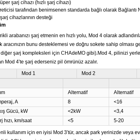
per şarj cihazı (hızlı şarj cihazı)
reticisi tarafından benimsenen standarda bağlı olarak Bağlant
 şarj cihazlarının desteği
üm
rikli arabanızı şarj etmenin en hızlı yolu, Mod 4 olarak adlandırıla
k aracınızın bunu desteklemesi ve doğru sokete sahip olması ge
diğer şarj kompleksleri için CHAdeMO gibi).Mod 4, pilinizi yerl
 Mod 4'te şarj ederseniz pil ömrünüz azalır.
Mod 1
Mod 2
ım
Alternatif
Alternatif
peraj, A
8
<16
kış Gücü, kW
<2kW
<3,4
rj hızı, km/saat
<5
5-20
li kullanım için en iyisi Mod 3'tür, ancak park yerinizde veya e