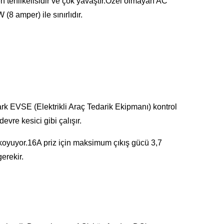
n tehlikelisidir ve çok yavaştır.Özel olmayan AC
8 amper) ile sınırlıdır.
fark EVSE (Elektrikli Araç Tedarik Ekipmanı) kontrol
re kesici gibi çalışır.
e koyuyor.16A priz için maksimum çıkış gücü 3,7
erekir.