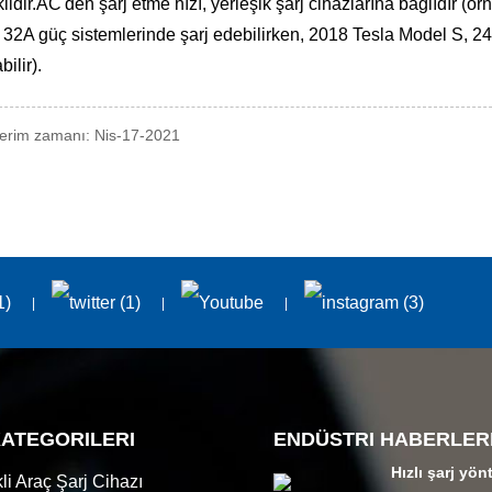
lidir.AC'den şarj etme hızı, yerleşik şarj cihazlarına bağlıdır 
 32A güç sistemlerinde şarj edebilirken, 2018 Tesla Model S, 24
bilir).
rim zamanı: Nis-17-2021
ATEGORILERI
ENDÜSTRI HABERLER
Hızlı şarj yön
kli Araç Şarj Cihazı