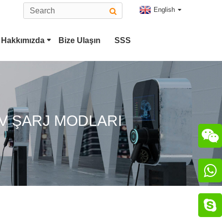
English
Hakkımızda
Bize Ulaşın
SSS
Tip 2 EV Konektörü
i
CHAdeMO Konektörü
EV ŞARJ MODLARI

ü

