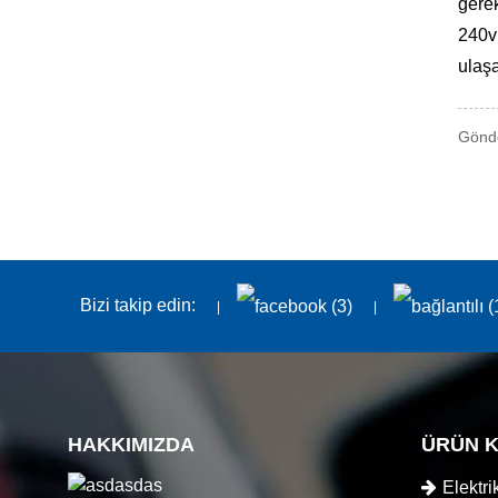
gerek
240v
ulaşa
Gönde
Bizi takip edin:
HAKKIMIZDA
ÜRÜN K
Elektri