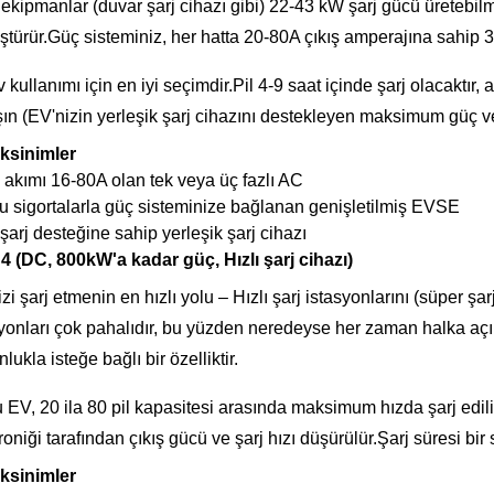
ekipmanlar (duvar şarj cihazı gibi) 22-43 kW şarj gücü üretebi
türür.Güç sisteminiz, her hatta 20-80A çıkış amperajına sahip 3 f
 kullanımı için en iyi seçimdir.Pil 4-9 saat içinde şarj olacakt
şın (EV'nizin yerleşik şarj cihazını destekleyen maksimum güç v
ksinimler
 akımı 16-80A olan tek veya üç fazlı AC
u sigortalarla güç sisteminize bağlanan genişletilmiş EVSE
 şarj desteğine sahip yerleşik şarj cihazı
4 (DC, 800kW'a kadar güç, Hızlı şarj cihazı)
zi şarj etmenin en hızlı yolu – Hızlı şarj istasyonlarını (süper şarj
yonları çok pahalıdır, bu yüzden neredeyse her zaman halka açık
lukla isteğe bağlı bir özelliktir.
 EV, 20 ila 80 pil kapasitesi arasında maksimum hızda şarj edil
roniği tarafından çıkış gücü ve şarj hızı düşürülür.Şarj süresi bir
ksinimler