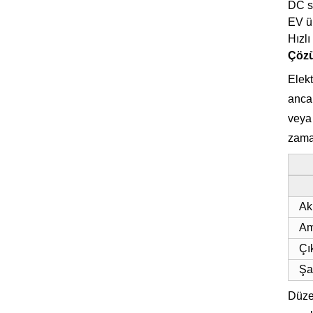
DC sü
EV ü
Hızlı
Çöz
Elekt
anca
veya 
zaman
Ak
Am
Çı
Şa
Düzen