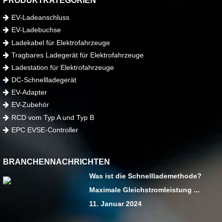
PRODUKTKATEGORIEN
EV-Ladeanschluss
EV-Ladebuchse
Ladekabel für Elektrofahrzeuge
Tragbares Ladegerät für Elektrofahrzeuge
Ladestation für Elektrofahrzeuge
DC-Schnellladegerät
EV-Adapter
EV-Zubehör
RCD vom Typ A und Typ B
EPC EVSE-Controller
BRANCHENNACHRICHTEN
Was ist die Schnelllademethode?
Maximale Gleichstromleistung ...
11. Januar 2024