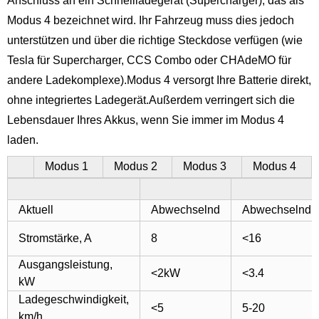
Anschluss an ein Schnellladegerät (Supercharger), das als
Modus 4 bezeichnet wird. Ihr Fahrzeug muss dies jedoch
unterstützen und über die richtige Steckdose verfügen (wie
Tesla für Supercharger, CCS Combo oder CHAdeMO für
andere Ladekomplexe).Modus 4 versorgt Ihre Batterie direkt,
ohne integriertes Ladegerät.Außerdem verringert sich die
Lebensdauer Ihres Akkus, wenn Sie immer im Modus 4
laden.
Modus 1
Modus 2
Modus 3
Modus 4
Aktuell
Abwechselnd
Abwechselnd
Stromstärke, A
8
<16
Ausgangsleistung,
<2kW
<3.4
kW
Ladegeschwindigkeit,
<5
5-20
km/h