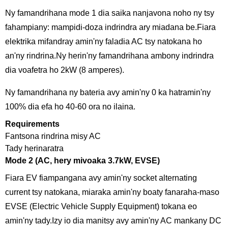
Ny famandrihana mode 1 dia saika nanjavona noho ny tsy
fahampiany: mampidi-doza indrindra ary miadana be.Fiara
elektrika mifandray amin'ny faladia AC tsy natokana ho
an'ny rindrina.Ny herin'ny famandrihana ambony indrindra
dia voafetra ho 2kW (8 amperes).
Ny famandrihana ny bateria avy amin'ny 0 ka hatramin'ny
100% dia efa ho 40-60 ora no ilaina.
Requirements
Fantsona rindrina misy AC
Tady herinaratra
Mode 2 (AC, hery mivoaka 3.7kW, EVSE)
Fiara EV fiampangana avy amin'ny socket alternating
current tsy natokana, miaraka amin'ny boaty fanaraha-maso
EVSE (Electric Vehicle Supply Equipment) tokana eo
amin'ny tady.Izy io dia manitsy avy amin'ny AC mankany DC