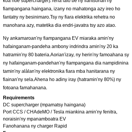
koa hoe supercharger).Tena lafo be ny fiantsonan'ny
fiampangana haingana, izany no mahatonga azy ireo ho
fantatry ny besinimaro.Tsy ny fiara elektrika rehetra no
manohana azy, matetika dia endri-javatra tsy azo atao.
Ny ankamaroan'ny fiampangana EV miaraka amin'ny
hafainganam-pandeha ambony indrindra amin'ny 20 ka
hatramin'ny 80 bateria.Aorian'izay, ny herin'ny famoahana sy
ny hafainganam-pandehan'ny fiampangana dia nampidinina
tamin'ny alàlan'ny elektronika fiara mba hanitarana ny
fiainan'ny sela.Ahena ho adiny iray (hatramin'ny 80%) ny
fotoana famahanana.
Requirements
DC supercharger (mpamatsy haingana)
Port CCS / CHAdeMO / Tesla miankina amin'ny fenitra,
noraisin'ny mpanamboatra EV
Fanohanana ny charger Rapid