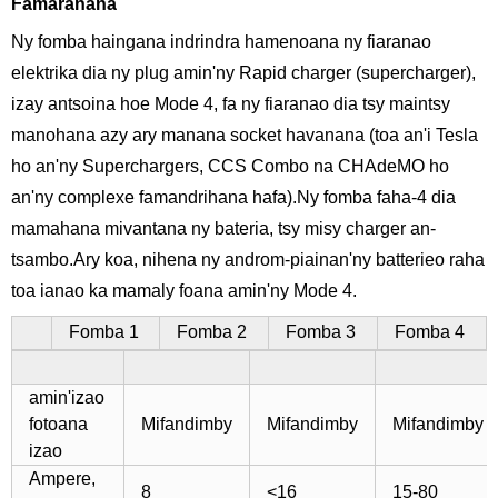
Famaranana
Ny fomba haingana indrindra hamenoana ny fiaranao
elektrika dia ny plug amin'ny Rapid charger (supercharger),
izay antsoina hoe Mode 4, fa ny fiaranao dia tsy maintsy
manohana azy ary manana socket havanana (toa an'i Tesla
ho an'ny Superchargers, CCS Combo na CHAdeMO ho
an'ny complexe famandrihana hafa).Ny fomba faha-4 dia
mamahana mivantana ny bateria, tsy misy charger an-
tsambo.Ary koa, nihena ny androm-piainan'ny batterieo raha
toa ianao ka mamaly foana amin'ny Mode 4.
Fomba 1
Fomba 2
Fomba 3
Fomba 4
amin'izao
fotoana
Mifandimby
Mifandimby
Mifandimby
izao
Ampere,
8
<16
15-80