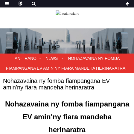
AN-TRANO
NEWS
NOHAZAVAINA NY FOMBA
FIAMPANGANA EV AMIN'NY FIARA MANDEHA HERINARATRA
Nohazavaina ny fomba fiampangana EV
amin'ny fiara mandeha herinaratra
Nohazavaina ny fomba fiampangana
EV amin'ny fiara mandeha
herinaratra