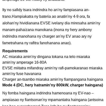
Ity no safidy tsara indrindra ho an'ny fampiasana an-
trano.Hampiakatra ny bateria ao anatin'ny 4-9 ora, fa
alohan'ny hividianana EVSE ivelany dia miresaha amin'ny
manam-pahaizana manokana (inona ny hery ambony
indrindra manohana ny charger an'ny EV anao ary ny
fametrahana ny rafitra fanohanana anao).
Requirements
AC miaraka amin'ny dingana tokana na telo miaraka
amin'ny amperage 16-80A
EVSE miitatra mifandray amin'ny rafi-pamokaranao miaraka
amin'ny fuse havanana
Charger an-tsambo miaraka amin'ny fiampangana haingana
Mode 4 (DC, hery hatramin'ny 800kW, charger haingana)
Ny fomba haingana indrindra hamenoana ny EV-nao –
ampiasao ny fiantsonan'ny mpamantatra haingana (antsoina