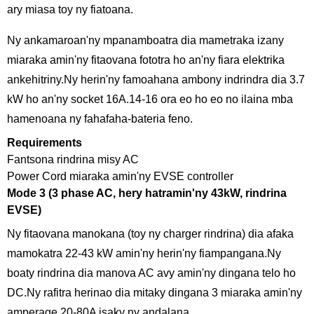
ary miasa toy ny fiatoana.
Ny ankamaroan'ny mpanamboatra dia mametraka izany
miaraka amin'ny fitaovana fototra ho an'ny fiara elektrika
ankehitriny.Ny herin'ny famoahana ambony indrindra dia 3.7
kW ho an'ny socket 16A.14-16 ora eo ho eo no ilaina mba
hamenoana ny fahafaha-bateria feno.
Requirements
Fantsona rindrina misy AC
Power Cord miaraka amin'ny EVSE controller
Mode 3 (3 phase AC, hery hatramin'ny 43kW, rindrina
EVSE)
Ny fitaovana manokana (toy ny charger rindrina) dia afaka
mamokatra 22-43 kW amin'ny herin'ny fiampangana.Ny
boaty rindrina dia manova AC avy amin'ny dingana telo ho
DC.Ny rafitra herinao dia mitaky dingana 3 miaraka amin'ny
amperage 20-80A isaky ny andalana.