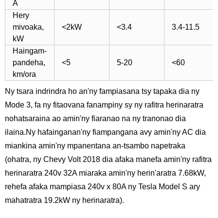
A
Hery
mivoaka,
<2kW
<3.4
3.4-11.5
kW
Haingam-
pandeha,
<5
5-20
<60
km/ora
Ny tsara indrindra ho an'ny fampiasana tsy tapaka dia ny
Mode 3, fa ny fitaovana fanampiny sy ny rafitra herinaratra
nohatsaraina ao amin'ny fiaranao na ny tranonao dia
ilaina.Ny hafainganan'ny fiampangana avy amin'ny AC dia
miankina amin'ny mpanentana an-tsambo napetraka
(ohatra, ny Chevy Volt 2018 dia afaka manefa amin'ny rafitra
herinaratra 240v 32A miaraka amin'ny herin'aratra 7.68kW,
rehefa afaka mampiasa 240v x 80A ny Tesla Model S ary
mahatratra 19.2kW ny herinaratra).