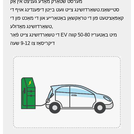
מערסט שטאַרק מאָדע געניצט אין אַק
סטיישאַנז.טשאַרדזשינג צייט וועט בייַטן דיפּענדינג אויף די
קאַפּאַציטעט פון די טראַקשאַן באַטאַרייע און די מאַכט פון די
טשאַרדזשינג מאָדולע,
די טשאַרדזשינג צייט פֿאַר EV מיט באַטעריז 50-80 קווה
דיקריסאַז צו 9-12 שעה