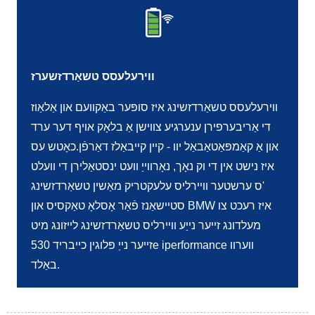
ווירעלעסס טשאַרדזשערז
ווירעלעסס טשאַרדזשינג איז סופּער באַקוועם און אַלאַוז
די אַריבערפירן ענערגיע צווישן אַ בלאָק אויף דער ערד
און אַ קאַמפּאַטאַבאַל יוו - קיין קייבאַלז דאַרפֿן.כאָטש עס
איז נישט אין די וק נאָך, נאָרווייַ וועט ינסטאַלירן די וועלט
'ס ערשטער וויירליס עלעקטריק מאַשין טשאַרדזשינג
סטיישאַנז פֿאַר אָסלאָ טאַקסיס און BMW איז רעכט צו
מעלדונג זייער נייַע וויירליס טשאַרדזשינג לייזונג מיט
זייער נייַ פּלוגין כייבריד 530e iperformance ווערוו
באַלד.