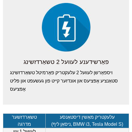
פאַרשידענע לעוועל 2 טשאַרדזשינג
ויספאָרשן לעוועל 2 עלעקטריק פאָרמיטל טשאַרדזשינג
סטאַנציע אָפּציעס און אונדזער קייט פון געשעפט און פליט
אָפּציעס
עלעקטריק מאַשין דיסטאַנסע
טשאַרדזשער
(ניסאַן ליף, BMW i3, Tesla Model S)
מדרגה
לעוועל 1 עוו