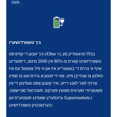
פונט.
גיך טשאַרדזשערז
גיך זענען די קוויקיסט (43kw +), בכלל טויגעוודיק פון
טשאַרדזשינג קאַרס צו 80% אין 2040 מינוט, דיפּענדינג
אויף ווי גרויס די באַטאַרייע איז און ווי פיל אָפּצאָל עס איז
האלטן צו אָנהייבן מיט, אַזוי זיי זענען אַ גרויס וועג צו שפּיץ
אַרויף פֿאַר לאַנג רייזע .איר קענען אָפט געפֿינען זיי אין
מאָטאָרווייַ סערוויס מאַשין פּאַרקס, פּעטראָול סטיישאַנז,
גרעסערע שאַפּינג סענטערס און Supermarkets.r
יבערנאַכטיק טשאַרדזשינג.