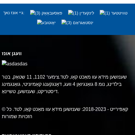
גיי אונז נאך:
וועגן אונז
שענזשען מידאַ עוו מאַכט קאָו, לטד.צימער 1102, 11 שטאָק, בטר
בילדינג, נומ 8 גואַנגיואַן 4 וועג, דאָנגקענג קאַמיוניטי, גואַנגמינג
דיסטריקט, שענזשען, טשיינאַ.
© קאַפּירייט - 2018-2023: שענזשען מידאַ עוו מאַכט קאָו, לטד. כל
הזכויות שמורות