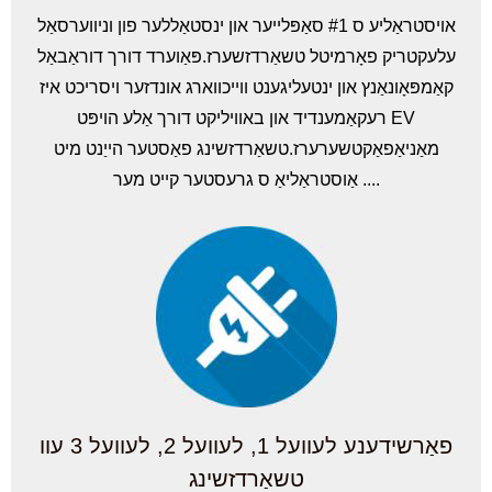
אויסטראַליע ס #1 סאַפּלייער און ינסטאַללער פון וניווערסאַל
עלעקטריק פאָרמיטל טשאַרדזשערז.פּאַוערד דורך דוראַבאַל
קאַמפּאָונאַנץ און ינטעליגענט ווייכווארג אונדזער ויסריכט איז
רעקאַמענדיד און באוויליקט דורך אַלע הויפּט EV
מאַניאַפאַקטשערערז.טשאַרדזשינג פאַסטער הייַנט מיט
אַוסטראַליאַ ס גרעסטער קייט מער ....
פאַרשידענע לעוועל 1, לעוועל 2, לעוועל 3 עוו
טשאַרדזשינג