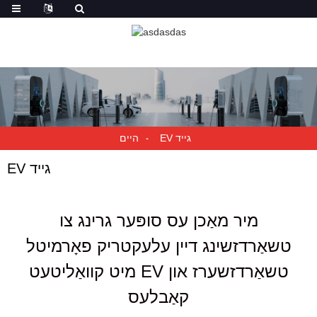
EV גייד
היים
EV גייד
מיר מאַכן עס סופּער גרינג צו
טשאַרדזשינג דיין עלעקטריק פאָרמיטל
מיט קוואַליטעט EV טשאַרדזשערז און
קאַבלעס