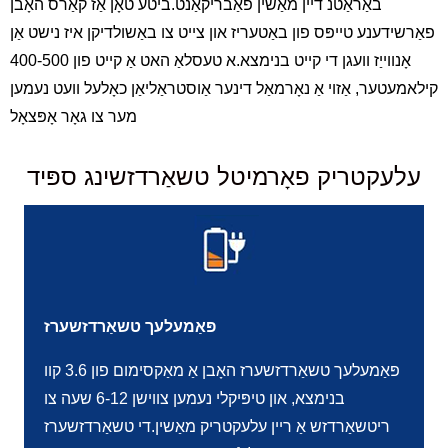
באַראַטנ דיין מאַשין פאַבריקאַנט.ביטע טאָן אַז קאַרס האָבן
פאַרשידענע טייפּס פון באַטעריז און צייט צו באַשולדיקן איז נישט אַן
אָנווייַז וועגן די קייט בנימצא.א טעסלאַ האט אַ קייט פון 400-500
קילאמעטער, אַזוי אַ נאָרמאַל דינער אַוסטראַליאַן כאָלעל וועט נעמען
מער צו גאָר אָפּצאָל
עלעקטריק פאָרמיטל טשאַרדזשינג ספּיד
פּאַמעלעך טשאַרדזשערז
פּאַמעלעך טשאַרדזשערז האָבן אַ מאַקסימום פון 3.6 קוו
בנימצא, און טיפּיקלי נעמען צווישן 6-12 שעה צו
ריטשאַרדזש אַ ריין עלעקטריק מאַשין.די טשאַרדזשערז