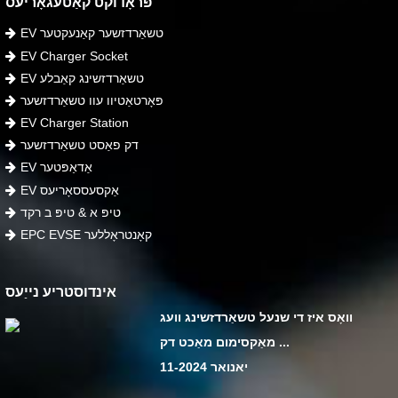
פּראָדוקט קאַטעגאָריעס
EV טשאַרדזשער קאַנעקטער
EV Charger Socket
EV טשאַרדזשינג קאַבלע
פּאָרטאַטיוו עוו טשאַרדזשער
EV Charger Station
דק פאַסט טשאַרדזשער
EV אַדאַפּטער
EV אַקסעססאָריעס
טיפּ א & טיפּ ב רקד
EPC EVSE קאָנטראָללער
אינדוסטריע נייַעס
וואָס איז די שנעל טשאַרדזשינג וועג
מאַקסימום מאַכט דק ...
יאנואר 11-2024