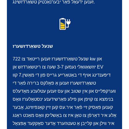
זענען ידעאַל פֿאַר יבערנאַכטיק טשאַרדזשינג.
שנעל טשאַרדזשערז
שנעל טשאַרדזשערז זענען רייטאַד צו 722 kw און
יוזשאַוואַלי נעמען 3-7 שעה צו ריטשאַרדזש אַן EV
דיפּענדינג אויף די באַטאַרייע גרייס פון די מאַשין.7 קוו
טשאַרדזשערז זענען אַ פאָלקס ברירה פֿאַר די
ווערקפּלייס און אין שטוב און עס זענען עטלעכע מאָדעלס
בנימצא צו קויפן און פילע פאַרשידענע ינסטאָלערז וואָס
קענען פּאַסיק זיי פֿאַר איר.עס קען זיין קאַנפיוזינג, אָבער
אַלע איר דאַרפֿן צו טאָן איז צו באַשליסן וואָס מאַכט ראַנג
איר ווילן און קלייַבן אַ טעטהערד אָדער סאָקקעד אָפּצאָל