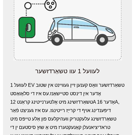
לעוועל 1 עוו טשאַרדזשער
לעוועל 1 EV טשאַרדזשער וואָס קענען זיין געוויינט אין שטוב
אָדער אין דינסט סטיישאַנז.עס איז די סלאָואַסט
טשאַרדזשינג מיט אָלטערנייטינג קראַנט 12A אָדער 16A,
דיפּענדינג אויף די קרייַז רייטינגז. עס איז געניצט פֿאַר
טשאַרדזשינג עלעקטריק וועהיקלעס פון אַלע טייפּס מיט
טראדיציאנעלן קאַנעקטערז מיט אַ שוץ סיסטעם ין די