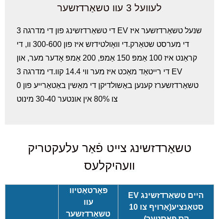
לעוועל 3 עוו טשאַרדזשער
די טשאַרדזשינג פון די מדרגה 3 EV שנעל טשאַרדזשער איז
די מערסט שטאַרק.די וואָולטידזש איז פון 300-600 וו, די
קראַנט איז 100 אַמפּ 150 אַמפּ, 200 אַמפּ אָדער מער, און
די רייטאַד מאַכט איז מער ווי 14.4 קוו.די מדרגה 3 EV
טשאַרדזשערז קענען באַשולדיקן די מאַשין באַטאַרייע פון ​​0
צו 80% אין אונטער 30-40 מינוט
טשאַרדזשינג צייט פֿאַר עלעקטריק
וועהיקלעס
פּאָרטאַטיוו
EV היים טשאַרדזשינג
עוו
סטאַנציע
(אַרויף צו 10
טשאַרדזשער
קס פאַסטער)