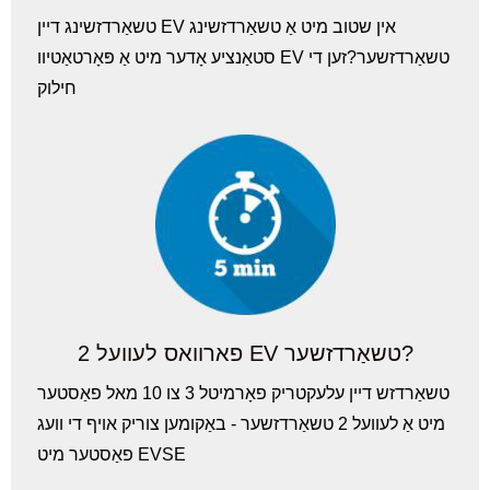
טשאַרדזשינג דיין EV אין שטוב מיט אַ טשאַרדזשינג
סטאַנציע אָדער מיט אַ פּאָרטאַטיוו EV טשאַרדזשער?זען די
חילוק
פארוואס לעוועל 2 EV טשאַרדזשער?
טשאַרדזש דיין עלעקטריק פאָרמיטל 3 צו 10 מאל פאַסטער
מיט אַ לעוועל 2 טשאַרדזשער - באַקומען צוריק אויף די וועג
פאַסטער מיט EVSE