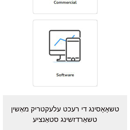
טשאָאָסינג די רעכט עלעקטריק מאַשין
טשאַרדזשינג סטאַנציע