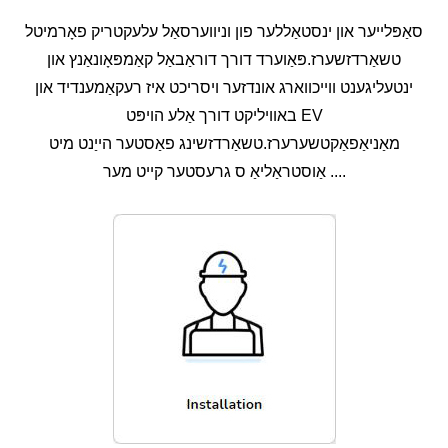
סאַפּלייער און ינסטאַללער פון וניווערסאַל עלעקטריק פאָרמיטל
טשאַרדזשערז.פּאַוערד דורך דוראַבאַל קאַמפּאָונאַנץ און
ינטעליגענט ווייכווארג אונדזער ויסריכט איז רעקאַמענדיד און
באוויליקט דורך אַלע הויפּט EV
מאַניאַפאַקטשערערז.טשאַרדזשינג פאַסטער הייַנט מיט
אַוסטראַליאַ ס גרעסטער קייט מער ....