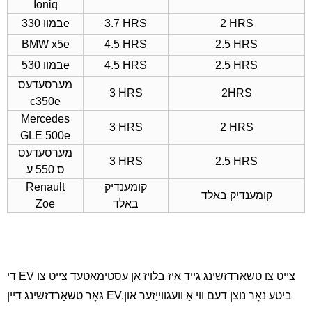
Ioniq
2 HRS
3.7 HRS
במוו 330e
BMW x5e
4.5 HRS
2.5 HRS
2.5 HRS
4.5 HRS
במוו 530e
מערסעדעס
3 HRS
2HRS
c350e
Mercedes
3 HRS
2 HRS
GLE 500e
מערסעדעס
3 HRS
2.5 HRS
ס 550 ע
קומענדיק
Renault
קומענדיק באלד
באלד
Zoe
די EV צייט צו טשאַרדזשינג גייד איז בלויז אַן עסטימאַטעד צייט צו
גאָר טשאַרדזשינג דיין EV.ביטע נאָר נוצן דעם ווי אַ וועגווייַזער און