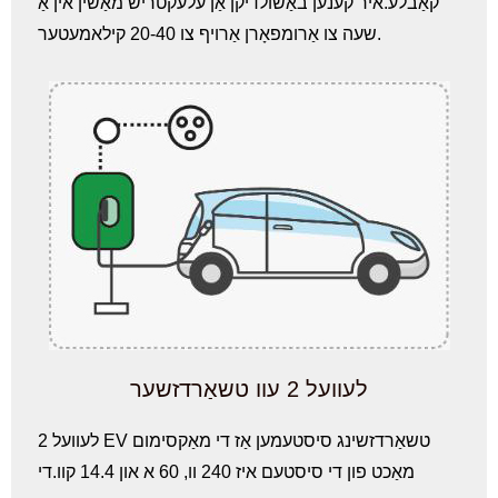
קאַבלע.איר קענען באַשולדיקן אַן עלעקטריש מאַשין אין אַ
שעה צו אַרומפאָרן אַרויף צו 20-40 קילאמעטער.
לעוועל 2 עוו טשאַרדזשער
לעוועל 2 EV טשאַרדזשינג סיסטעמען אַז די מאַקסימום
מאַכט פון די סיסטעם איז 240 וו, 60 א און 14.4 קוו.די