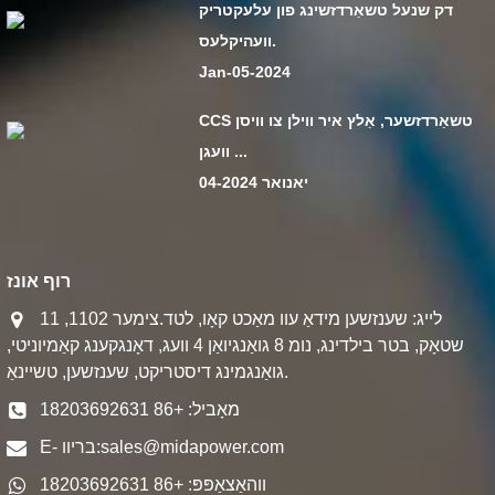
דק שנעל טשאַרדזשינג פון עלעקטריק
וועהיקלעס.
Jan-05-2024
CCS טשאַרדזשער, אַלץ איר ווילן צו וויסן
וועגן ...
יאנואר 04-2024
רוף אונז
לייג: שענזשען מידאַ עוו מאַכט קאָו, לטד.צימער 1102, 11
שטאָק, בטר בילדינג, נומ 8 גואַנגיואַן 4 וועג, דאָנגקענג קאַמיוניטי,
גואַנגמינג דיסטריקט, שענזשען, טשיינאַ.
מאָביל: +86 18203692631
sales@midapower.com
E- בריוו:
ווהאַצאַפּפּ: +86 18203692631