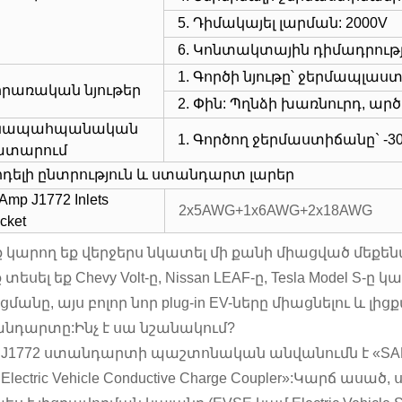
5. Դիմակայել լարման: 2000V
6. Կոնտակտային դիմադրությո
1. Գործի նյութը՝ ջերմապլաս
իրառական նյութեր
2. Փին: Պղնձի խառնուրդ, 
նապահպանական
1. Գործող ջերմաստիճանը` -30
ատարում
դելի ընտրություն և ստանդարտ լարեր
Amp J1772 Inlets
2x5AWG+1x6AWG+2x18AWG
cket
ք կարող եք վերջերս նկատել մի քանի միացված մեք
 տեսել եք Chevy Volt-ը, Nissan LEAF-ը, Tesla Model S-ը 
ցմանը, այս բոլոր նոր plug-in EV-ները միացնելու և լ
նդարտը:Ինչ է սա նշանակում?
 J1772 ստանդարտի պաշտոնական անվանումն է «SAE Surf
Electric Vehicle Conductive Charge Coupler»:Կարճ ա