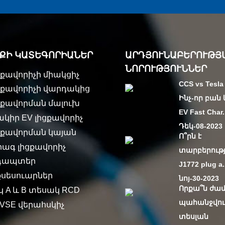
ՔԻ ԿԱՏԵԳՈՐԻԱՆԵՐ
ԱՐԴՅՈՒՆԱԲԵՐՈՒԹՅ
ՆՈՐՈՒԹՅՈՒՆՆԵՐ
ցքավորիչի միակցիչ
CCS vs Tesl
իցքավորիչի վարդակից
Ինչ-որ բա
իցքավորման մալուխ
EV Fast Char.
ակիր EV լիցքավորիչ
Դեկ-08-2023
իցքավորման կայան
Ո՞րն է
րագ լիցքավորիչ
տարբերությ
դապտեր
J1772 plug a.
քսեսուարներ
նոյ-30-2023
Որքա՞ն ժա
կ A և B տեսակ RCD
պահանջվու
VSE վերահսկիչ
տեսլան