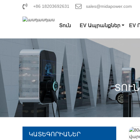
+86 18203692631
sales@midapower.com
Տուն
EV Ապրանքներ
EV 
ՏՈՒՆ
ԿԱՏԵԳՈՐԻԱՆԵՐ