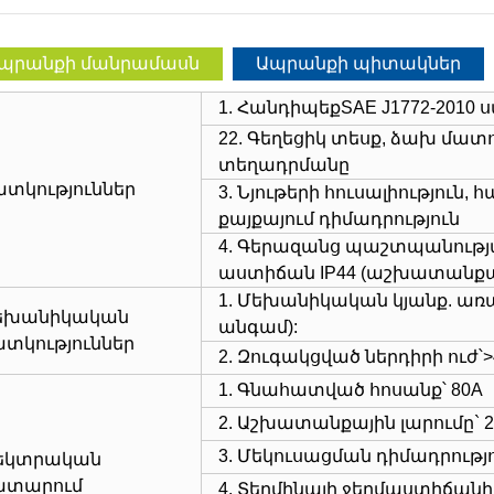
պրանքի մանրամասն
Ապրանքի պիտակներ
1. Հանդիպեք
SAE J1772
-2010
22. Գեղեցիկ տեսք, ձախ մատ
տեղադրմանը
ատկություններ
3. Նյութերի հուսալիություն,
քայքայում դիմադրություն
4. Գերազանց պաշտպանութ
աստիճան IP44 (աշխատանքա
1. Մեխանիկական կյանք. առա
եխանիկական
անգամ):
ատկություններ
2. Զուգակցված ներդիրի ուժ՝
1. Գնահատված հոսանք՝ 80A
2. Աշխատանքային լարումը` 2
3. Մեկուսացման դիմադրությու
լեկտրական
ատարում
4. Տերմինալի ջերմաստիճանի