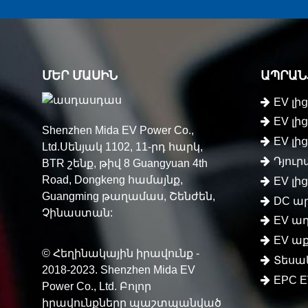
ՄԵՐ ՄԱՍԻՆ
ԱՊՐԱՆ
EV լի
EV լ
Shenzhen Mida EV Power Co.,
EV լ
Ltd.Սենյակ 1102, 11-րդ հարկ,
Դյուր
BTR շենք, թիվ 8 Guangyuan 4th
Road, Dongkeng համայնք,
EV լ
Guangming թաղամաս, Շենժեն,
DC ա
Չինաստան:
EV ա
EV ա
© Հեղինակային իրավունք -
Տեսա
2018-2023. Shenzhen Mida EV
EPC E
Power Co., Ltd. Բոլոր
իրավունքները պաշտպանված