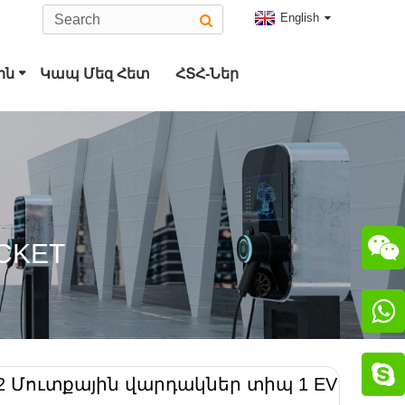
English
ին
Կապ Մեզ Հետ
ՀՏՀ-Ներ
ակցիչ
ակցիչ

OCKET


72 Մուտքային վարդակներ տիպ 1 EV