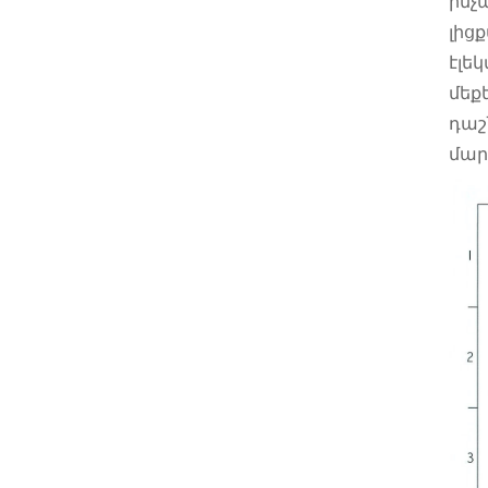
ինչպ
լից
էլե
մեք
դաշ
մար