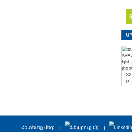
Ա
32
Pl
մի
Հետեւեք մեզ: