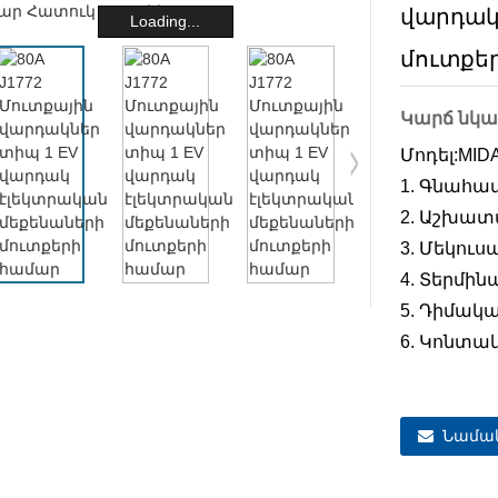
վարդակ
Loading...
մուտքե
Կարճ նկա
Մոդել:
MID
1. Գնահա
2. Աշխատա
3. Մեկուս
4. Տերմին
5. Դիմակա
6. Կոնտակ
Նամակ