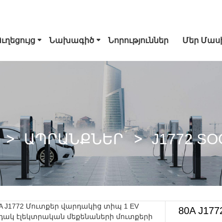
Ուղեցույց
Նախագիծ
Նորություններ
Մեր Մաս
Տիպ 1 EV Միակցիչ
Tesla Խրոցակ
Տիպ 2 EV Մի
CCS Combo 1 Plug
CCS Combo 2 Plug
CHAdeMO Մի
ԱՊՐԱՆՔՆԵՐ
J1772 S
GB/T DC Հրացան
ChaoJi Միակցիչ
80A J17