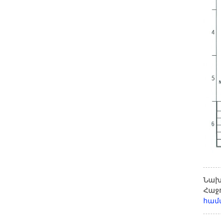
Նախ
Հաջ
համ