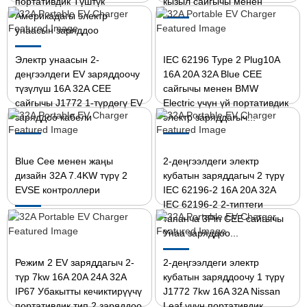
портативдик Түштүк
кызыл сайгычы менен
Америкадагы электр
унаасын заряддоо
Электр унаасын 2-
IEC 62196 Type 2 Plug10A
деңгээлдеги EV заряддоочу
16A 20A 32A Blue CEE
түзүлүш 16A 32A CEE
сайгычы менен BMW
сайгычы J1772 1-түрдөгү EV
Electric үчүн үй портативдик
заряддоо кабели
электр заряддагыч...
Blue Cee менен жаңы
2-деңгээлдеги электр
дизайн 32A 7.4KW түрү 2
кубатын заряддагыч 2 түрү
EVSE контроллери
IEC 62196-2 16A 20A 32A
IEC 62196-2 2-типтеги
тапанча 3Pin CEE сайгычы
Унаа заряддоо...
Режим 2 EV заряддагыч 2-
2-деңгээлдеги электр
түр 7kw 16A 20A 24A 32A
кубатын заряддоочу 1 түрү
IP67 Убакытты кечиктирүүчү
J1772 7kw 16A 32A Nissan
портативдик тип 2 заряддоо
Leaf үчүн портативдик