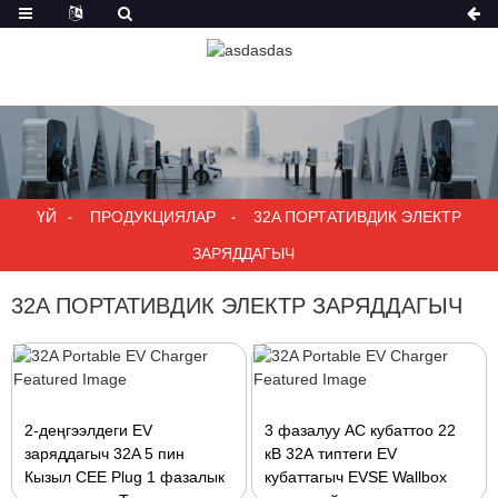
ҮЙ
ПРОДУКЦИЯЛАР
32A ПОРТАТИВДИК ЭЛЕКТР
ЗАРЯДДАГЫЧ
32A ПОРТАТИВДИК ЭЛЕКТР ЗАРЯДДАГЫЧ
2-деңгээлдеги EV
3 фазалуу AC кубаттоо 22
заряддагыч 32A 5 пин
кВ 32А типтеги EV
Кызыл CEE Plug 1 фазалык
кубаттагыч EVSE Wallbox