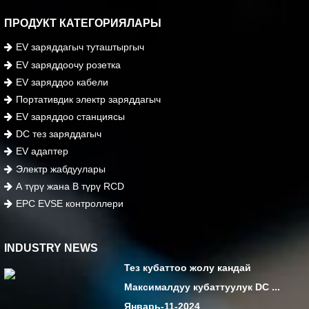
ПРОДУКТ КАТЕГОРИЯЛАРЫ
EV заряддагыч туташтыргыч
EV заряддоочу розетка
EV заряддоо кабели
Портативдик электр заряддагыч
EV заряддоо станциясы
DC тез заряддагыч
EV адаптер
Электр жабдуулары
А түрү жана В түрү RCD
EPC EVSE контроллери
INDUSTRY NEWS
Тез кубаттоо жолу кандай
Максималдуу кубаттуулук DC ...
Январь-11-2024