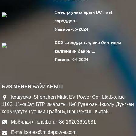
Электр унааларын DC Fast
заряддоо.
Январь-05-2024
CCS заряддагыч, сиз билгиңиз
келгендин баары...
Январь-04-2024
БИЗ МЕНЕН БАЙЛАНЫШ
Кошумча: Shenzhen Mida EV Power Co., Ltd.Бөлмө
1102, 11-кабат, БТР имараты, №8 Гуанюан 4-жолу, Дунгкен
коомчулугу, Гуанмин району, Шэньчжэнь, Кытай.
Мобилдик телефон: +86 18203692631
E-mail:
sales@midapower.com