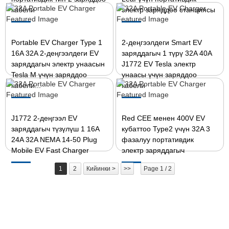
кабели
электр заряддоо станциясы
Portable EV Charger Type 1
2-деңгээлдеги Smart EV
16A 32A 2-деңгээлдеги EV
заряддагыч 1 түрү 32A 40A
заряддагыч электр унаасын
J1772 EV Tesla электр
Tesla M үчүн заряддоо
унаасы үчүн заряддоо
кабели...
кабели
J1772 2-деңгээл EV
Red CEE менен 400V EV
заряддагыч түзүлүш 1 16A
кубаттоо Type2 үчүн 32A 3
24A 32A NEMA 14-50 Plug
фазалуу портативдик
Mobile EV Fast Charger
электр заряддагыч
1
2
Кийинки >
>>
Page 1 / 2