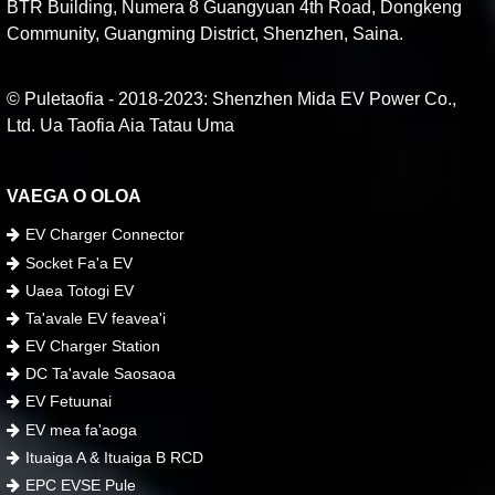
BTR Building, Numera 8 Guangyuan 4th Road, Dongkeng
Community, Guangming District, Shenzhen, Saina.
© Puletaofia - 2018-2023: Shenzhen Mida EV Power Co.,
Ltd. Ua Taofia Aia Tatau Uma
VAEGA O OLOA
EV Charger Connector
Socket Fa'a EV
Uaea Totogi EV
Ta'avale EV feavea'i
EV Charger Station
DC Ta'avale Saosaoa
EV Fetuunai
EV mea fa'aoga
Ituaiga A & Ituaiga B RCD
EPC EVSE Pule