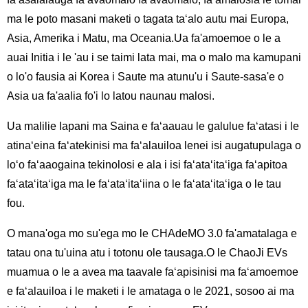
ma le poto masani maketi o tagata taʻalo autu mai Europa,
Asia, Amerika i Matu, ma Oceania.Ua fa'amoemoe o le a
auai Initia i le 'au i se taimi lata mai, ma o malo ma kamupani
o lo'o fausia ai Korea i Saute ma atunu'u i Saute-sasa'e o
Asia ua fa'aalia fo'i lo latou naunau malosi.
Ua malilie Iapani ma Saina e faʻaauau le galulue faʻatasi i le
atinaʻeina faʻatekinisi ma faʻalauiloa lenei isi augatupulaga o
loʻo faʻaaogaina tekinolosi e ala i isi faʻataʻitaʻiga faʻapitoa
faʻataʻitaʻiga ma le faʻataʻitaʻiina o le faʻataʻitaʻiga o le tau
fou.
O mana'oga mo su'ega mo le CHAdeMO 3.0 fa'amatalaga e
tatau ona tu'uina atu i totonu ole tausaga.O le ChaoJi EVs
muamua o le a avea ma taavale faʻapisinisi ma faʻamoemoe
e faʻalauiloa i le maketi i le amataga o le 2021, sosoo ai ma