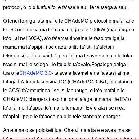
protocol, o loʻo fuafua foi e faʻasalalau i le tausaga a sau.
O lenei lomiga lata mai o le CHAdeMO protocol e mafai ai e
le DC ona molia ma le mana i luga o le 500kW (maualuga o
loʻo i ai nei 600A), aʻo faʻamautinoaina le fesoʻotaʻiga ia
mama ma faʻapipiʻi i se uaea laʻititi laʻititi, faʻafetai i
tekinolosi faʻafefe vai faʻapea foʻi ma le aveeseina o le loka.
masini mai le so'oga i le itu o le ta'avale.Fegalegaleaiga i
tua o le
CHAdeMO 3.0
- ta'avale fa'amalieina fa'atasi ai ma
tulaga fa'atonu fa'atosina DC (CHAdeMO, GB/T, ma atonu o
le CCS) fa'amautinoa;i se isi faaupuga, o loʻo mafai e le
CHAdeMO chargers i aso nei ona fafaga le mana i le EV o
loʻo iai nei faʻapea foʻi ma le lumanaʻi EV e ala i se mea
faʻapipiʻi poʻo le faʻaogaina o le tele-standard charger.
Amataina o se poloketi lua, ChaoJi ua atiaʻe e avea ma se
faʻasalalauga faʻavaomalo faʻavaomalo, faʻamalosia le tomai