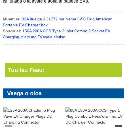
isi ituaiga o taʻavale e aofia ai pasese EVs.
Muamua:
32A Ituaiga 1 J1772 ma Nema 6-50 Plug American
Portable EV Charger box
Sosoo ai:
150A 200A CCS Type 2 Inlet Combo 2 Socket EV
Charging inlets mo Ta'avale eletise
Tuu lau Feau:
Vaega o oloa