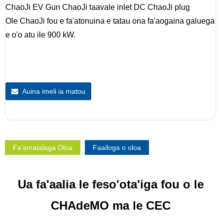
ChaoJi EV Gun ChaoJi taavale inlet DC ChaoJi plug
Ole ChaoJi fou e fa'atonuina e tatau ona fa'aogaina galuega
e o'o atu ile 900 kW.
Auina imeli ia matou
Fa'amatalaga Oloa
Faailoga o oloa
Ua fa'aalia le feso'ota'iga fou o le
CHAdeMO ma le CEC