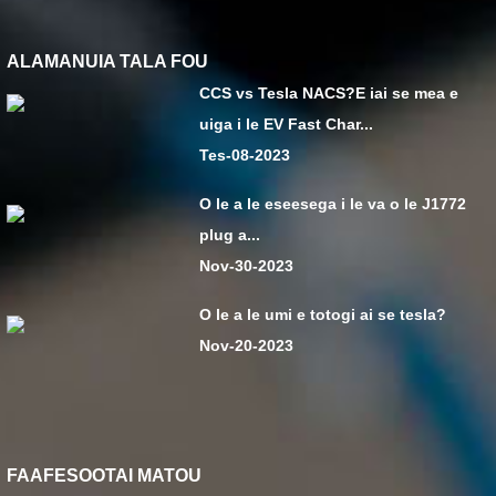
ALAMANUIA TALA FOU
CCS vs Tesla NACS?E iai se mea e
uiga i le EV Fast Char...
Tes-08-2023
O le a le eseesega i le va o le J1772
plug a...
Nov-30-2023
O le a le umi e totogi ai se tesla?
Nov-20-2023
FAAFESOOTAI MATOU