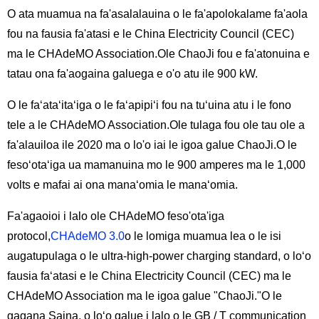
O ata muamua na fa'asalalauina o le fa'apolokalame fa'aola
fou na fausia fa'atasi e le China Electricity Council (CEC)
ma le CHAdeMO Association.Ole ChaoJi fou e fa'atonuina e
tatau ona fa'aogaina galuega e o'o atu ile 900 kW.
O le faʻataʻitaʻiga o le faʻapipiʻi fou na tuʻuina atu i le fono
tele a le CHAdeMO Association.Ole tulaga fou ole tau ole a
fa'alauiloa ile 2020 ma o lo'o iai le igoa galue ChaoJi.O le
fesoʻotaʻiga ua mamanuina mo le 900 amperes ma le 1,000
volts e mafai ai ona manaʻomia le manaʻomia.
Fa'agaoioi i lalo ole CHAdeMO feso'ota'iga
protocol,
CHAdeMO 3.0
o le lomiga muamua lea o le isi
augatupulaga o le ultra-high-power charging standard, o loʻo
fausia faʻatasi e le China Electricity Council (CEC) ma le
CHAdeMO Association ma le igoa galue "ChaoJi."O le
gagana Saina, o loʻo galue i lalo o le GB / T communication