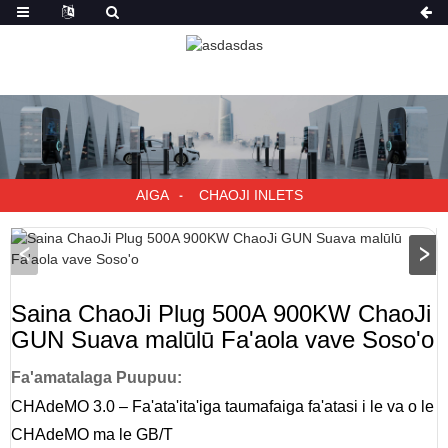
AIGA
CHAOJI INLETS
Saina ChaoJi Plug 500A 900KW ChaoJi
GUN Suava malūlū Fa'aola vave Soso'o
Fa'amatalaga Puupuu:
CHAdeMO 3.0 – Fa'ata'ita'iga taumafaiga fa'atasi i le va o le
CHAdeMO ma le GB/T