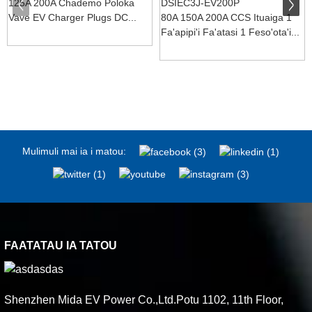
125A 200A Chademo Poloka
Vave EV Charger Plugs DC...
80A 150A 200A CCS Ituaiga 1
Fa'apipi'i Fa'atasi 1 Feso'ota'i...
Mulimuli mai ia i matou:
FAATATAU IA TATOU
Shenzhen Mida EV Power Co.,Ltd.Potu 1102, 11th Floor,