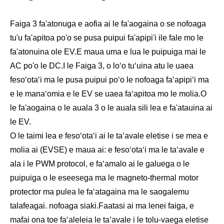
Faiga 3 fa'atonuga e aofia ai le fa'aogaina o se nofoaga
tu'u fa'apitoa po'o se pusa puipui fa'apipi'i ile fale mo le
fa'atonuina ole EV.E maua uma e lua le puipuiga mai le
AC po'o le DC.I le Faiga 3, o loʻo tuʻuina atu le uaea
fesoʻotaʻi ma le pusa puipui poʻo le nofoaga faʻapipiʻi ma
e le manaʻomia e le EV se uaea faʻapitoa mo le molia.O
le fa'aogaina o le auala 3 o le auala sili lea e fa'atauina ai
le EV.
O le taimi lea e fesoʻotaʻi ai le taʻavale eletise i se mea e
molia ai (EVSE) e maua ai: e fesoʻotaʻi ma le taʻavale e
ala i le PWM protocol, e faʻamalo ai le galuega o le
puipuiga o le eseesega ma le magneto-thermal motor
protector ma pulea le faʻatagaina ma le saogalemu
talafeagai. nofoaga siaki.Faatasi ai ma lenei faiga, e
mafai ona toe faʻaleleia le taʻavale i le tolu-vaega eletise