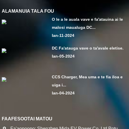
ALAMANUIA TALA FOU
O le a le auala vave e fa'atauina ai le
malosi maualuga DC...
Ian-11-2024
DC Fa'atauga vave o ta'avale eletise.
Ian-05-2024
CCS Charger, Mea uma e te fia iloa e
uiga i...
Ian-04-2024
FAAFESOOTAI MATOU
Fa'aopoopo: Shenzhen Mida EV Power Co.,Ltd.Potu