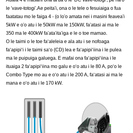
le 'vave-totogi'.Ae peita'i, ona o le tele o fesuiaiga o fua
faatatau mo le faiga 4 - (o lo'o amata nei i masini feavea'i
5kW e o'o atu i le 50kW ma le 150kW, fa'atasi ai ma le
350 ma le 400kW fa'ata'ita'iga e le o toe mamao.
O le taimi o le toe faʻaleleia e ala atu i se nofoaga
faʻapipiʻi i le taimi saʻo (CD) lea e faʻapipiʻiina i le pulea
ma le puipuiga galuega. E mafai ona faʻapipiʻiina i le
ituaiga 2 faʻapipiʻiina mo galu e oʻo atu i le 80 A, poʻo le
Combo Type mo au e oʻo atu i le 200 A, faʻatasi ai ma le
mana e oʻo atu i le 170 kW.