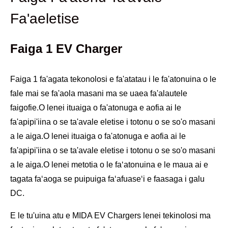
Fa'aeletise
Faiga 1 EV Charger
Faiga 1 fa'agata tekonolosi e fa'atatau i le fa'atonuina o le
fale mai se fa'aola masani ma se uaea fa'alautele
faigofie.O lenei ituaiga o fa'atonuga e aofia ai le
fa'apipi'iina o se ta'avale eletise i totonu o se so'o masani
a le aiga.O lenei ituaiga o fa'atonuga e aofia ai le
fa'apipi'iina o se ta'avale eletise i totonu o se so'o masani
a le aiga.O lenei metotia o le faʻatonuina e le maua ai e
tagata faʻaoga se puipuiga faʻafuaseʻi e faasaga i galu
DC.
E le tu'uina atu e MIDA EV Chargers lenei tekinolosi ma