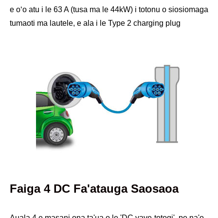
e oʻo atu i le 63 A (tusa ma le 44kW) i totonu o siosiomaga
tumaoti ma lautele, e ala i le Type 2 charging plug
Faiga 4 DC Fa'atauga Saosaoa
Auala 4 e masani ona ta'ua o le 'DC vave-totogi', pe na'o