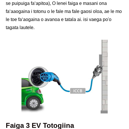
se puipuiga faʻapitoa), O lenei faiga e masani ona
faʻaaogaina i totonu o le fale ma fale gaosi oloa, ae le mo
le toe faʻaogaina o avanoa e tatala ai. isi vaega po'o
tagata lautele.
Faiga 3 EV Totogiina