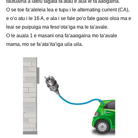
fautuaina a latou tagata fa'atau e aua le fa'aaogaina.
O se toe faʻaleleia lea e tupu i le alternating current (CA),
e oʻo atu i le 16 A, e ala i se fale poʻo fale gaosi oloa ma e
leai se puipuiga ma fesoʻotaʻiga ma le taʻavale.
O le auala 1 e masani ona faʻaaogaina mo taʻavale
mama, mo se faʻataʻitaʻiga uila uila.