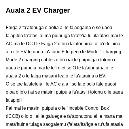
Auala 2 EV Charger
Faiga 2 fa'atonuga e aofia ai le fa'aogaina o se uaea
fa'apitoa fa'atasi ai ma puipuiga fa'ate'ia tu'ufa'atasi mai le
AC ma le DC.I le Faiga 2 o lo'o fa'atonuina, o lo'o tu'uina
atu i le EV le uaea fa'atonu.E le pei o le Mode 1 charging,
Mode 2 charging cables o lo'o iai le puipuiga i totonu o
uaea e puipuia mai le te'i eletise.O le fa'atonuina o le
auala 2 o le faiga masani lea o le fa'atauina o EV.
O se toe fa'aleleia i le AC e ala i se fale po'o fale gaosi
oloa o lo'o i ai se masini puipuia fa'atasi i totonu o le uaea
fa'apipi'i.
Fai mai le masini puipuia o le "Incable Control Box"
(ICCB) o loʻo i ai le galuega e faʻatonutonu ai le mana ma
mataʻituina tulaga saogalemu (faʻataʻitaʻiga e tuʻufaʻatasia