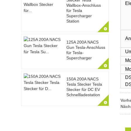
Stecker Tesla
El
Wallbox-Anschluss
für Tesla
Supercharger
Station
An
125A 200A NACS
Gun Tesla-Anschluss
Um
für Tesla-
Supercharger
Mo
Mo
DS
150A 200A NACS
DS
Tesla Stecker Tesla
Stecker für DC EV
Schnellladestation
Vorhe
Näch