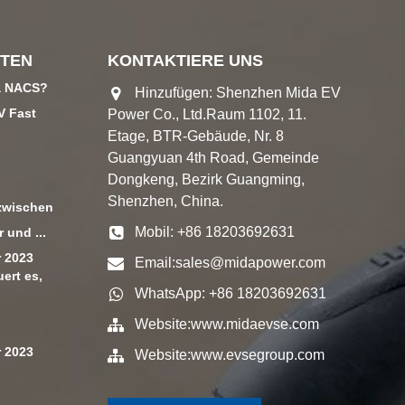
TEN
KONTAKTIERE UNS
a NACS?
Hinzufügen: Shenzhen Mida EV
V Fast
Power Co., Ltd.Raum 1102, 11.
Etage, BTR-Gebäude, Nr. 8
Guangyuan 4th Road, Gemeinde
Dongkeng, Bezirk Guangming,
Shenzhen, China.
zwischen
Mobil: +86 18203692631
 und ...
 2023
Email:
sales@midapower.com
ert es,
WhatsApp: +86 18203692631
Website:
www.midaevse.com
 2023
Website:
www.evsegroup.com