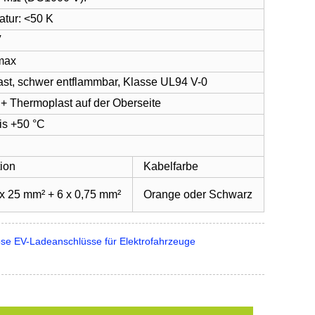
atur: <50 K
V
 max
ast, schwer entflammbar, Klasse UL94 V-0
er + Thermoplast auf der Oberseite
bis +50 °C
tion
Kabelfarbe
 x 25 mm² + 6 x 0,75 mm²
Orange oder Schwarz
e EV-Ladeanschlüsse für Elektrofahrzeuge