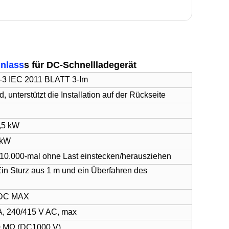
inlass
s für DC-Schnellladegerät
6-3 IEC 2011 BLATT 3-Im
 unterstützt die Installation auf der Rückseite
7,5 kW
 kW
10.000-mal ohne Last einstecken/herausziehen
Ein Sturz aus 1 m und ein Überfahren des
V DC MAX
 A, 240/415 V AC, max
00 MΩ (DC1000 V).