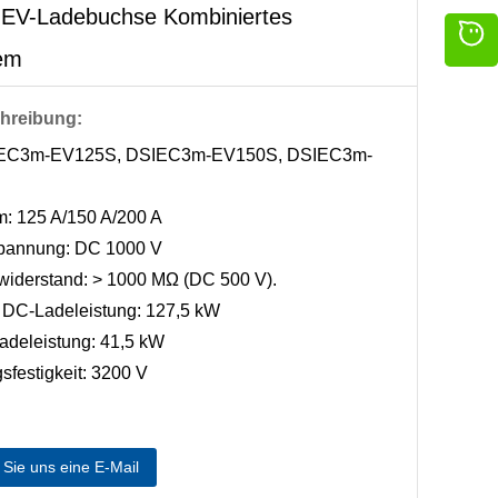
 EV-Ladebuchse Kombiniertes
em
hreibung:
IEC3m-EV125S, DSIEC3m-EV150S, DSIEC3m-
m: 125 A/150 A/200 A
spannung: DC 1000 V
swiderstand: > 1000 MΩ (DC 500 V).
 DC-Ladeleistung: 127,5 kW
adeleistung: 41,5 kW
sfestigkeit: 3200 V
Sie uns eine E-Mail