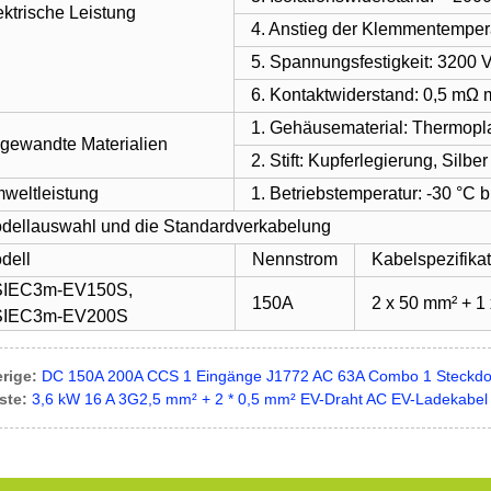
ektrische Leistung
4. Anstieg der Klemmentemper
5. Spannungsfestigkeit: 3200 
6. Kontaktwiderstand: 0,5 mΩ
1. Gehäusematerial: Thermopl
gewandte Materialien
2. Stift: Kupferlegierung, Silb
weltleistung
1. Betriebstemperatur: -30 °C 
dellauswahl und die Standardverkabelung
dell
Nennstrom
Kabelspezifika
IEC3m-EV150S,
150A
2 x 50 mm² + 1
IEC3m-EV200S
rige:
DC 150A 200A CCS 1 Eingänge J1772 AC 63A Combo 1 Steckdos
ste:
3,6 kW 16 A 3G2,5 mm² + 2 * 0,5 mm² EV-Draht AC EV-Ladekabel