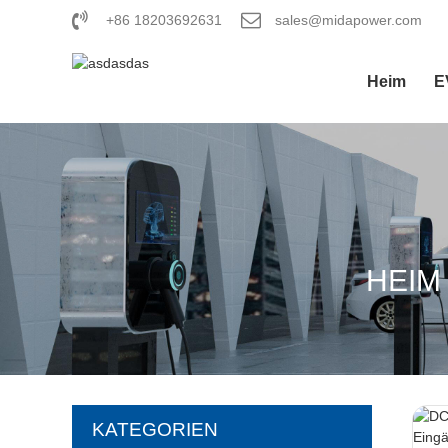
+86 18203692631
sales@midapower.com
Heim
E
HEIM
KATEGORIEN