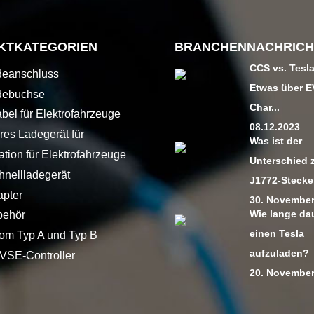
KTKATEGORIEN
BRANCHENNACHRICH
CCS vs. Tesl
deanschluss
Etwas über E
debuchse
Char...
bel für Elektrofahrzeuge
08.12.2023
res Ladegerät für
Was ist der
hrzeuge
ation für Elektrofahrzeuge
Unterschied 
nellladegerät
J1772-Stecker
pter
30. November
Wie lange dau
behör
einen Tesla
m Typ A und Typ B
aufzuladen?
VSE-Controller
20. November