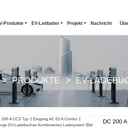
V-Produkte
EV-Leitfaden
Projekt
Nachricht
Übe
EV-Anschluss Typ 1
Tesla-Stecker
CCS Combo 1 Stecker
CCS Combo 2 
PRODUKTE
EV-LADEBU
GB/T DC-Pistole
ChaoJi-Ansch
DC 200 A