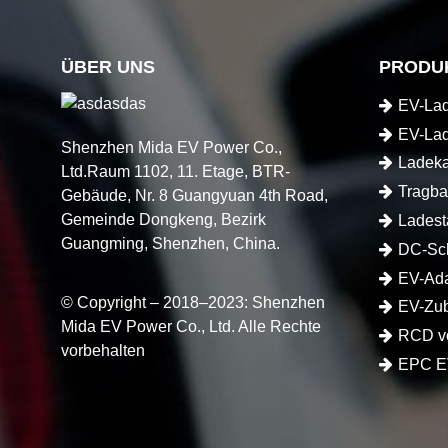
ÜBER UNS
PRODU
EV-La
EV-La
Shenzhen Mida EV Power Co.,
Ladeka
Ltd.Raum 1102, 11. Etage, BTR-
Tragba
Gebäude, Nr. 8 Guangyuan 4th Road,
Gemeinde Dongkeng, Bezirk
Elektrofa
Ladest
Guangming, Shenzhen, China.
DC-Sch
EV-Ada
© Copyright – 2018–2023: Shenzhen
EV-Zu
Mida EV Power Co., Ltd. Alle Rechte
RCD vo
vorbehalten
EPC E