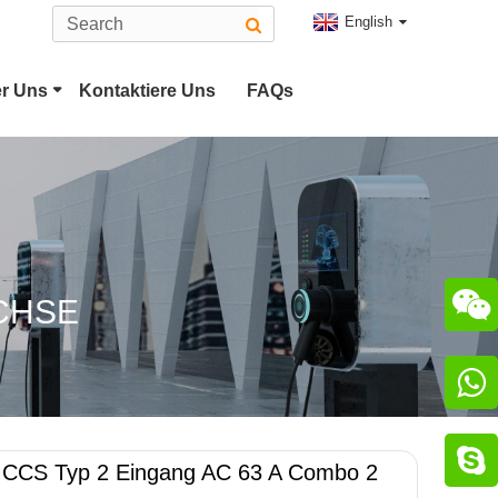
English
r Uns
Kontaktiere Uns
FAQs
Typ-2-EV-Anschluss
Stecker
CHAdeMO-Anschluss

CHSE
luss


 CCS Typ 2 Eingang AC 63 A Combo 2