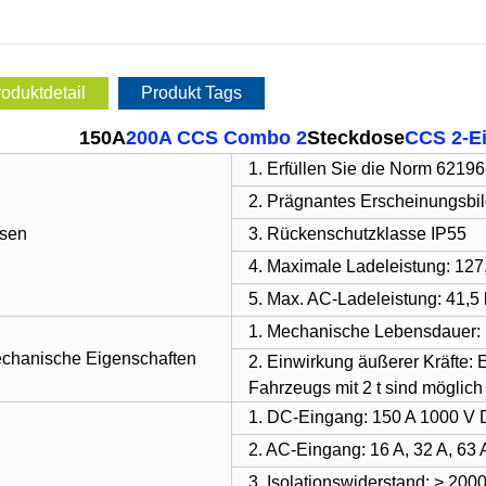
oduktdetail
Produkt Tags
150A
200A CCS Combo 2
Steckdose
CCS 2-E
1. Erfüllen Sie die Norm 6219
2. Prägnantes Erscheinungsbild,
sen
3. Rückenschutzklasse IP55
4. Maximale Ladeleistung: 12
5. Max. AC-Ladeleistung: 41,5
1. Mechanische Lebensdauer: 
chanische Eigenschaften
2. Einwirkung äußerer Kräfte: 
Fahrzeugs mit 2 t sind möglich
1. DC-Eingang: 150 A 1000 
2. AC-Eingang: 16 A, 32 A, 63
3. Isolationswiderstand: > 20