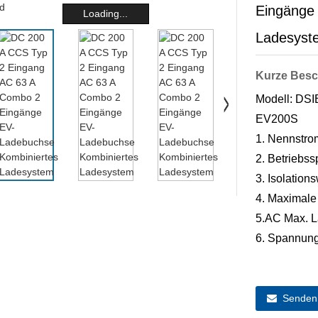
Eingänge
Loading...
Ladesyst
Kurze Besc
Modell: DS
EV200S
1. Nennstro
2. Betriebs
3. Isolation
4. Maximale
5.AC Max. L
6. Spannung
Senden 