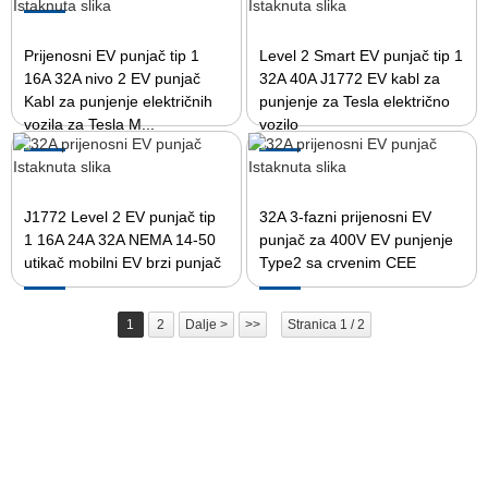
Prijenosni EV punjač tip 1
Level 2 Smart EV punjač tip 1
16A 32A nivo 2 EV punjač
32A 40A J1772 EV kabl za
Kabl za punjenje električnih
punjenje za Tesla električno
vozila za Tesla M...
vozilo
J1772 Level 2 EV punjač tip
32A 3-fazni prijenosni EV
1 16A 24A 32A NEMA 14-50
punjač za 400V EV punjenje
utikač mobilni EV brzi punjač
Type2 sa crvenim CEE
1
2
Dalje >
>>
Stranica 1 / 2