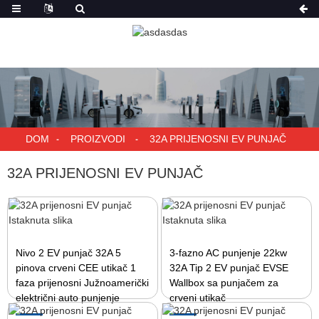
DOM
PROIZVODI
32A PRIJENOSNI EV PUNJAČ
32A PRIJENOSNI EV PUNJAČ
Nivo 2 EV punjač 32A 5
3-fazno AC punjenje 22kw
pinova crveni CEE utikač 1
32A Tip 2 EV punjač EVSE
faza prijenosni Južnoamerički
Wallbox sa punjačem za
električni auto punjenje
crveni utikač