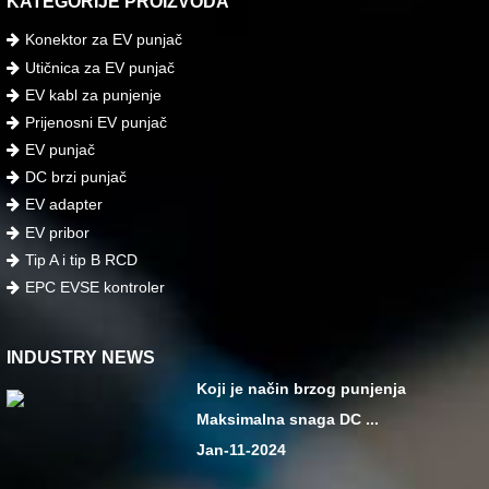
KATEGORIJE PROIZVODA
Konektor za EV punjač
Utičnica za EV punjač
EV kabl za punjenje
Prijenosni EV punjač
EV punjač
DC brzi punjač
EV adapter
EV pribor
Tip A i tip B RCD
EPC EVSE kontroler
INDUSTRY NEWS
Koji je način brzog punjenja
Maksimalna snaga DC ...
Jan-11-2024