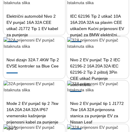
Električni automobil Nivo 2
IEC 62196 Tip 2 utikač 10A
EV punjač 16A 32A CEE
16A 20A 32A sa plavim CEE
utikač J1772 Tip 1 EV kabel
utikačem Kućni prijenosni EV
za punjenje
punjač za BMW električni...
Novi dizajn 32A 7.4KW Tip 2
Nivo 2 EV punjač Tip 2 IEC
EVSE kontroler sa Blue Cee
62196-2 16A 20A 32A IEC
62196-2 Tip 2 pištolj 3Pin
CEE utikač Punjenje
automobila...
Mode 2 EV punjač tip 2 7kw
Nivo 2 EV punjač tip 1 J1772
16A 20A 24A 32A IP67
7kw 16A 32A prijenosna
vremensko kašnjenje
stanica za punjenje EV za
prijenosni kabel za punjenje
Nissan Leaf
tipa 2