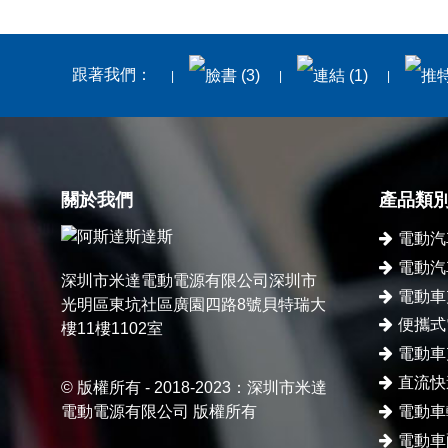
跟著我們：
關於我們
產品類
電動汽
電動汽
深圳市米達電動電源有限公司深圳市
電動車
光明區東坑社區廣園四路8號貝特瑞大
便攜式
樓11樓1102室
電動車
直流快
© 版權所有 - 2018-2023：深圳市米達
電動電源有限公司 版權所有
電動車
電動車