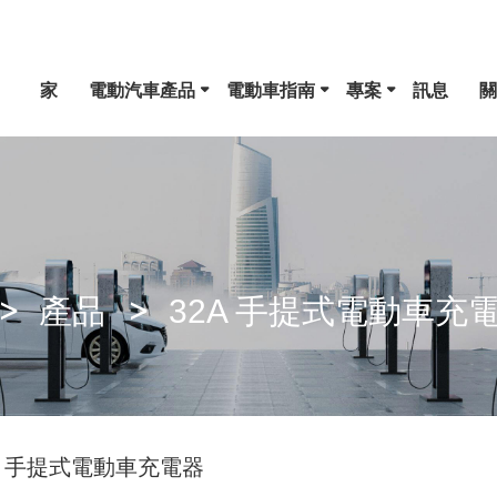
家
電動汽車產品
電動車指南
專案
訊息
關
1 型 EV 連接器
CCS 組合 1 插頭
產品
32A 手提式電動車充
GB/T 直流槍
A 手提式電動車充電器