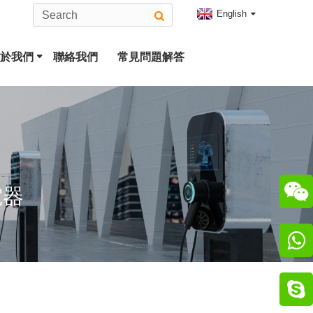
English
於我們
聯絡我們
常見問題解答
特斯拉插頭
2 型 EV 連接器
CCS 組合 2 插頭
CHAdeMO 連接器

電器
超極連接器

