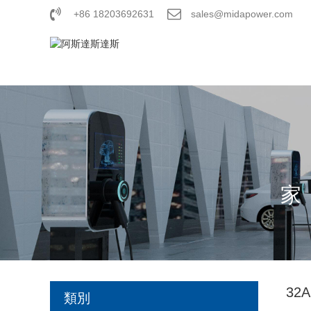
+86 18203692631
sales@midapower.com
家
32
類別