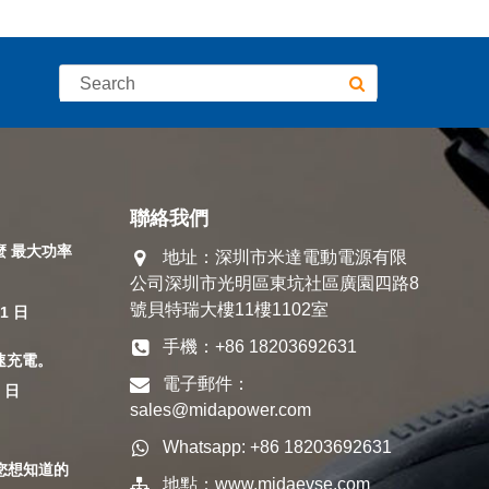
聯絡我們
麼 最大功率
地址：深圳市米達電動電源有限
公司深圳市光明區東坑社區廣園四路8
號貝特瑞大樓11樓1102室
11 日
手機：+86 18203692631
速充電。
電子郵件：
5 日
sales@midapower.com
Whatsapp: +86 18203692631
您想知道的
地點：
www.midaevse.com