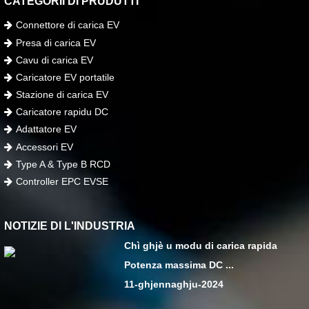
CATEGORII DI PRUDUTTI
Connettore di carica EV
Presa di carica EV
Cavu di carica EV
Caricatore EV portatile
Stazione di carica EV
Caricatore rapidu DC
Adattatore EV
Accessori EV
Type A & Type B RCD
Controller EPC EVSE
NOTIZIE DI L'INDUSTRIA
Chì ghjè u modu di carica rapida
Potenza massima DC ...
11-ghjennaghju-2024