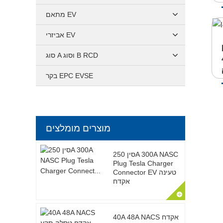
מתאם EV
אביזרי EV
32
סוג A וסוג B RCD
בקר EPC EVSE
מוצרים מומלצים
סין 250A 300A NASC
Plug Tesla Charger
Connector EV טעינה
אקדח
40A 48A NACS אקדח