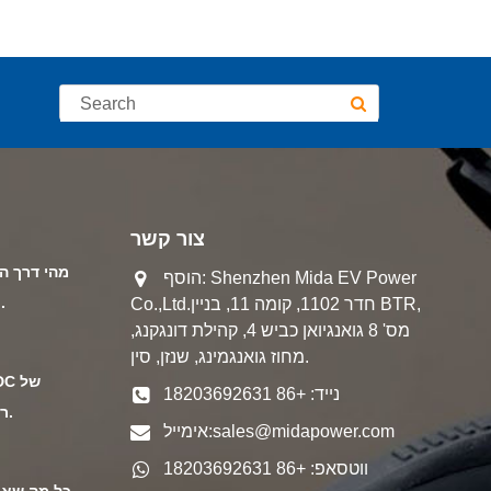
צור קשר
מהי דרך ה
הוסף: Shenzhen Mida EV Power
כוח C
Co.,Ltd.חדר 1102, קומה 11, בניין BTR,
מס' 8 גואנגיואן כביש 4, קהילת דונגקנג,
מחוז גואנגמינג, שנזן, סין.
נייד: +86 18203692631
רכבים חשמליים.
sales@midapower.com
אימייל:
ווטסאפ: +86 18203692631