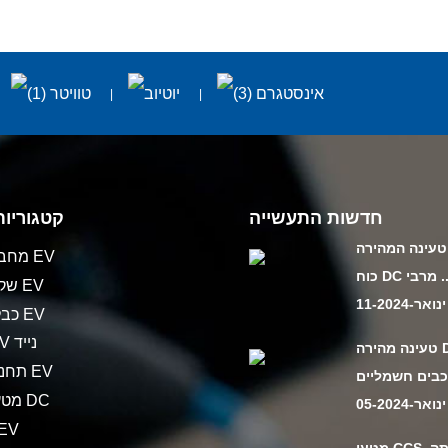
חדשות התעשייה
קטגוריות
טעינה המהירה
מחבר מטען EV
D מרבי ...
שקע מטען EV
ינואר-11-2024
כבל טעינה EV
מטען EV נייד
טעינה מהירה DC ​​של
תחנת מטען EV
מטען מהיר DC
ינואר-05-2024
מתאם V