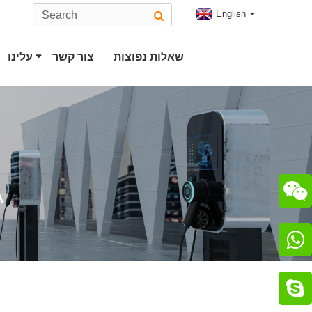
English
שאלות נפוצות
צור קשר
עלינו
מחבר EV סוג 2
תקע טסלה
מחבר CHAdeMO
תקע CCS Combo 2

מטען
מחבר ChaoJi

