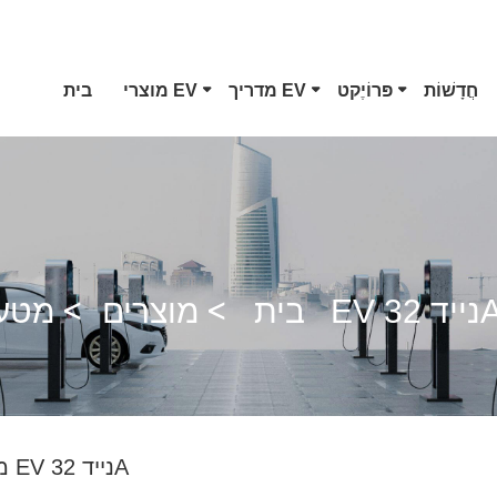
חֲדָשׁוֹת
פּרוֹיֶקט
מדריך EV
מוצרי EV
בית
מחבר EV סוג 1
CCS Combo 1 תקע
 EV נייד 32A
בית
מוצרים
אקדח GB/T DC
מטען EV נייד 32A