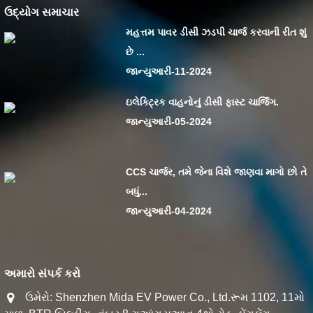
ઉદ્યોગ સમાચાર
મહત્તમ પાવર ડીસી ઝડપી ચાર્જ કરવાની રીત શું
છે ...
જાન્યુઆરી-11-2024
ઇલેક્ટ્રિક વાહનોનું ડીસી ફાસ્ટ ચાર્જિંગ.
જાન્યુઆરી-05-2024
CCS ચાર્જર, તમે જેના વિશે જાણવા માગો છો તે
બધું...
જાન્યુઆરી-04-2024
અમારો સંપર્ક કરો
ઉમેરો: Shenzhen Mida EV Power Co., Ltd.રૂમ 1102, 11મો