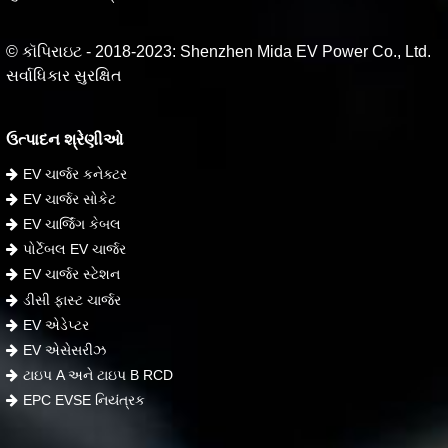
© કૉપિરાઇટ - 2018-2023: Shenzhen Mida EV Power Co., Ltd.
સર્વાધિકાર સુરક્ષિત
ઉત્પાદન શ્રેણીઓ
EV ચાર્જર કનેક્ટર
EV ચાર્જર સોકેટ
EV ચાર્જિંગ કેબલ
પોર્ટેબલ EV ચાર્જર
EV ચાર્જર સ્ટેશન
ડીસી ફાસ્ટ ચાર્જર
EV એડેપ્ટર
EV એસેસરીઝ
ટાઇપ A અને ટાઇપ B RCD
EPC EVSE નિયંત્રક