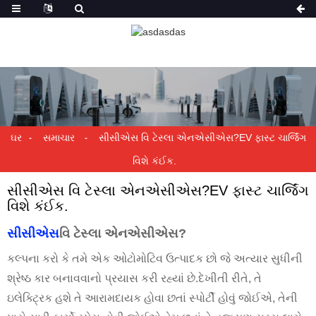
ઘર
સમાચાર
સીસીએસ વિ ટેસ્લા એનએસીએસ?EV ફાસ્ટ ચાર્જિંગ
વિશે કંઈક.
સીસીએસ વિ ટેસ્લા એનએસીએસ?EV ફાસ્ટ ચાર્જિંગ
વિશે કંઈક.
સીસીએસ
વિ ટેસ્લા એનએસીએસ?
કલ્પના કરો કે તમે એક ઓટોમોટિવ ઉત્પાદક છો જે અત્યાર સુધીની
શ્રેષ્ઠ કાર બનાવવાનો પ્રયાસ કરી રહ્યાં છે.દેખીતી રીતે, તે
ઇલેક્ટ્રિક હશે તે આરામદાયક હોવા છતાં સ્પોર્ટી હોવું જોઈએ, તેની