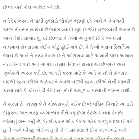
છે જે અમે રોલ આઉટ કરી છે.
તમે દેશભરમાં તેમાંથી હજારો લોકોને જાણો છો અને તે કેબલની
અંદર સેન્સર સાથેનો ઉદ્યોગ વ્યાપી મુદ્દો છે જેને બદલવાની જરૂર છે
અને તેથી ચાર્જર શું કરે છે.જ્યારે તેઓ અનુભવે છે કે કેબલમાં
તાપમાન સેન્સરમાં કંઈક ખોટું હોઈ શકે છે, કે તેઓ ખરાબ સ્થિતિમાં
જાય છે અને તે કયા કેબલ છે તે ઓળખવા માટે અમારી પાસે અમારા
નેટવર્કના પાછળના ભાગમાં તમામ નિદાન ક્ષમતાઓ છે અને અમે
ઝુંબેશને અસર કરી છે. ખાતરી કરવા માટે.કે અમે કાં તો તે સેન્સર
બદલી રહ્યા છીએ અથવા તે કેબલ બદલી રહ્યા છીએ તેની ખાતરી
કરવા માટે કે કોઈને ડી-રેટેડ સત્રોનો અનુભવ કરવાની જરૂર નથી.
તે સરસ છે, કારણ કે તે ચોક્કસપણે કંઈક છે જે પશ્ચિમ કિનારે અમારી
સફરના અંત તરફ વ્યંગાત્મક રીતે વધુ છે.મેં કેટલાક નવા કેબલ
જોવાનું શરૂ કર્યું છે, કેટલીકવાર એક કેબલ એક બાજુ બદલાઈ ગઈ
હતી અને બીજી કોઈ ન હતી કે તે સમસ્યાને ઠીક કરવા માટે બંને
કેબલ બદલવાની જરૂર છે અથવા તે ફક્ત પસંદગીના કેબલ્સને