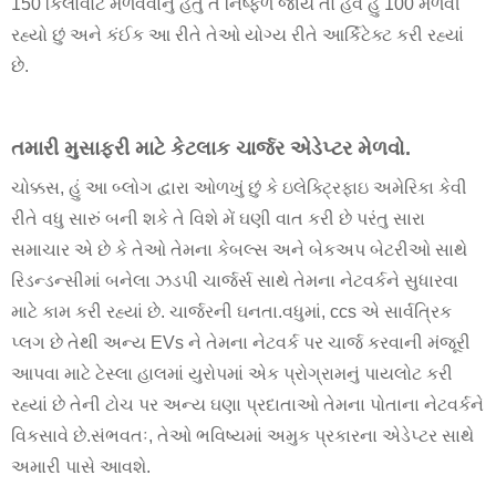
150 કિલોવોટ મેળવવાનું હતું તે નિષ્ફળ જાય તો હવે હું 100 મેળવી
રહ્યો છું અને કંઈક આ રીતે તેઓ યોગ્ય રીતે આર્કિટેક્ટ કરી રહ્યાં
છે.
તમારી મુસાફરી માટે કેટલાક ચાર્જર એડેપ્ટર મેળવો.
ચોક્કસ, હું આ બ્લોગ દ્વારા ઓળખું છું કે ઇલેક્ટ્રિફાઇ અમેરિકા કેવી
રીતે વધુ સારું બની શકે તે વિશે મેં ઘણી વાત કરી છે પરંતુ સારા
સમાચાર એ છે કે તેઓ તેમના કેબલ્સ અને બેકઅપ બેટરીઓ સાથે
રિડન્ડન્સીમાં બનેલા ઝડપી ચાર્જર્સ સાથે તેમના નેટવર્કને સુધારવા
માટે કામ કરી રહ્યાં છે. ચાર્જરની ઘનતા.વધુમાં, ccs એ સાર્વત્રિક
પ્લગ છે તેથી અન્ય EVs ને તેમના નેટવર્ક પર ચાર્જ કરવાની મંજૂરી
આપવા માટે ટેસ્લા હાલમાં યુરોપમાં એક પ્રોગ્રામનું પાયલોટ કરી
રહ્યાં છે તેની ટોચ પર અન્ય ઘણા પ્રદાતાઓ તેમના પોતાના નેટવર્કને
વિકસાવે છે.સંભવતઃ, તેઓ ભવિષ્યમાં અમુક પ્રકારના એડેપ્ટર સાથે
અમારી પાસે આવશે.