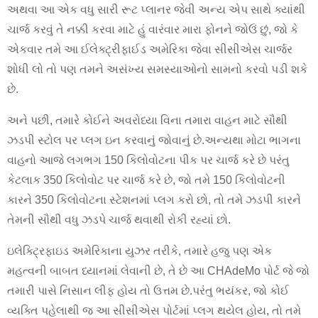
અથવા આ એક વધુ સારી રૂટ પ્લાનર જેવી અન્ય એપ સાથે ક્યાંથી
ચાર્જ કરવું તે નક્કી કરવા માટે હું વારંવાર મારા ફોનને જોઉં છું, જો કે
એકવાર તમે આ ઈલેક્ટ્રીફાઈડ અમેરિકા જેવા સીસીએસ ચાર્જર
શોધી લો તો પણ તમને અસંખ્ય સમસ્યાઓનો સામનો કરવો પડી શકે
છે.
અને પછી, તમારે કોઈને અવરોધ્યા વિના તમારા વાહન માટે સૌથી
ઝડપી સ્ટોલ પર પ્લગ ઇન કરવાનું જોવાનું છે.અન્યથા મોટા ભાગના
વાહનો આજે લગભગ 150 કિલોવોટના પીક પર ચાર્જ કરે છે પરંતુ
કેટલાક 350 કિલોવોટ પર ચાર્જ કરે છે, જો તમે 150 કિલોવોટની
કારને 350 કિલોવોટના સ્ટેશનમાં પ્લગ કરો છો, તો તમે ઝડપી કારને
તેમની સૌથી વધુ ઝડપે ચાર્જ થવાથી રોકી રહ્યાં છો.
ઇલેક્ટ્રિફાઇડ અમેરિકાના યુઝર તરીકે, તમારે હજુ પણ એક
મહત્વની બાબત ધ્યાનમાં લેવાની છે, તે છે આ CHAdeMo પોર્ટ જે જો
તમારી પાસે નિસાન લીફ હોય તો ઉત્તમ છે.પરંતુ ભયંકર, જો કોઈ
વ્યક્તિ પહેલાથી જ આ સીસીએસ પોર્ટમાં પ્લગ થયેલ હોય, તો તમે