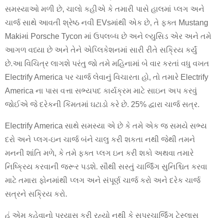
સમસ્યાઓ મળી છે, ચાલો કહીએ કે તમારી પાસે હાલમાં પ્લગ અને
ચાર્જ સાથે આવતી શ્રેષ્ઠ નવી EVsમાંથી એક છે, તે ફક્ત Mustang
Makiમાં Porsche Tycon માં ઉપલબ્ધ છે અને લ્યુસિડ એર અને તમે
આગળ વધ્યા છે અને તેને એપ્લિકેશનમાં સારી રીતે સક્રિય કર્યું
છે.આ વિચિત્ર લાગશે પરંતુ જો તમે મહિનામાં બે વાર કરતાં વધુ વખત
Electrify America પર ચાર્જ લેવાનું વિચારતા હો, તો તમારે Electrify
America ના પાસ વત્તા સભ્યપદ કાર્યક્રમ માટે સાઇન અપ કરવું
જોઈએ જે દરેકની કિંમતમાં ઘટાડો કરે છે. 25% દ્વારા ચાર્જ સત્ર.
Electrify America સાથે સમસ્યા એ છે કે તમે એક જ સમયે સભ્ય
દરો અને પ્લગ-ઇન ચાર્જ બંને ચાલુ કરી શકતા નથી જેથી તમને
મનની શાંતિ મળે, કે તમે ફક્ત પ્લગ ઇન કરી શકો અથવા તમારે
નિષ્ક્રિય કરવાની જરૂર પડશે. સૌથી સસ્તું ચાર્જિંગ સુનિશ્ચિત કરવા
માટે તમારા ફોનમાંથી પ્લગ અને સંપૂર્ણ ચાર્જ કરો અને દરેક ચાર્જ
સત્રને સક્રિય કરો.
હું એમ કહેવાનો પ્રયાસ કરી રહ્યો નથી કે સુપરચાર્જિંગ ટેસ્લાસ