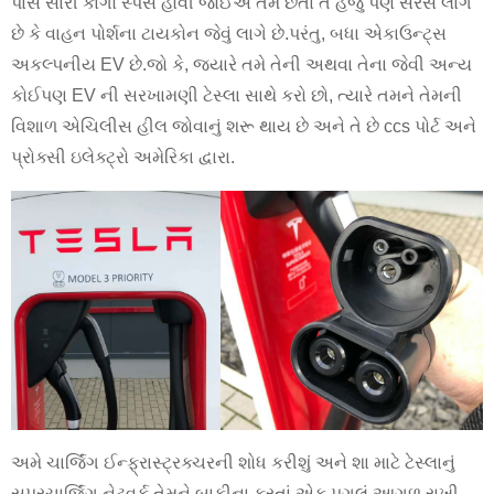
પાસે સારી કાર્ગો સ્પેસ હોવી જોઈએ તેમ છતાં તે હજુ પણ સરસ લાગે
છે કે વાહન પોર્શના ટાયકોન જેવું લાગે છે.પરંતુ, બધા એકાઉન્ટ્સ
અકલ્પનીય EV છે.જો કે, જ્યારે તમે તેની અથવા તેના જેવી અન્ય
કોઈપણ EV ની સરખામણી ટેસ્લા સાથે કરો છો, ત્યારે તમને તેમની
વિશાળ એચિલીસ હીલ જોવાનું શરૂ થાય છે અને તે છે ccs પોર્ટ અને
પ્રોક્સી ઇલેક્ટ્રો અમેરિકા દ્વારા.
અમે ચાર્જિંગ ઈન્ફ્રાસ્ટ્રક્ચરની શોધ કરીશું અને શા માટે ટેસ્લાનું
સુપરચાર્જિંગ નેટવર્ક તેમને બાકીના કરતાં એક પગલું આગળ રાખી