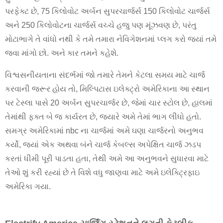
પરફેક્ટ છે, 75 કિલોવોટ અર્બન સુપરચાર્જર્સ 150 કિલોવોટ ચાર્જર્સ
અને 250 કિલોવોટના ચાર્જર્સ વચ્ચે હજુ પણ મૂંઝવણ છે, પરંતુ
મોટાભાગે તે વાંધો નથી કે તમે તમારા નેવિગેશનમાં પ્લગ કરો જ્યાં તમે
જવા માંગો છો. અને કાર તમને કહેશે.
વિશ્વસનીયતાના સંદર્ભમાં જો તમારે તેમને કેટલા સમય માટે ચાર્જ
કરવાની જરૂર હોય તો, મિલ્પિટાસ ઇલેક્ટ્રો અમેરિકાના આ સ્થાન
પર ટેસ્લા પાસે 20 અર્બન સુપરચાર્જર છે, જેમાં ચાર સ્ટોલ છે, હાલમાં
તેમાંથી ફક્ત બે જ કાર્યરત છે, જ્યારે અમે તેમાં ભાગ લીધો હતો.
સમગ્ર અમેરિકામાં nbc ના ચાર્જમાં અમે ઘણા ચાર્જરનો અનુભવ
કર્યો, જ્યાં એક અથવા બંને ચાર્જ કેબલ્સ અપેક્ષિત ચાર્જ ઝડપ
કરતાં ધીમી પૂરી પાડતા હતા, તેથી અમે આ અનુભવને સુધારવા માટે
તેઓ શું કરી રહ્યાં છે તે વિશે વધુ જાણવા માટે અમે ઇલેક્ટ્રિફાઇ
અમેરિકા ગયા.