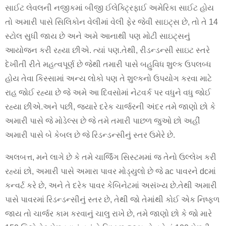
સાઈટ લેવલની નજીકમાં બીજી ઈલેક્ટ્રિફાઈ અમેરિકા સાઈટ હોય
તો અમારી પાસે સિલિકોન વેલીમાં વેલી ફેર જેવી સાઇટ્સ છે, તો તે 14
સ્ટોલ સુધી જાય છે અને અમે આનાથી પણ મોટી સાઇટ્સનું
આયોજન કરી રહ્યા છીએ. ત્યાં પણ.તેથી, રીડન્ડન્સી સાઇટ સ્તરે
દેખીતી રીતે મહત્વપૂર્ણ છે જેથી તમારી પાસે બહુવિધ શુલ્ક ઉપલબ્ધ
હોય તેવા કિસ્સામાં અન્ય લોકો પણ તે શુલ્કનો ઉપયોગ કરવા માટે
રાહ જોઈ રહ્યા છે જે અમે આ દિવસોમાં નેટવર્ક પર વધુને વધુ જોઈ
રહ્યા છીએ.અને પછી, જ્યારે દરેક ચાર્જરની અંદર તમે જાણો છો કે
અમારી પાસે જે મોડેલ્સ છે જે તમે તમારી પાછળ જુઓ છો અહીં
અમારી પાસે બે કેબલ છે જે રિડન્ડન્સીનું સ્તર ઉમેરે છે.
અલબત્ત, મને લાગે છે કે તમે ચાર્જિંગ સિસ્ટમમાં જ તેનો ઉલ્લેખ કરી
રહ્યાં છો, અમારી પાસે અમારા પાવર મોડ્યુલો છે જે ac પાવરને dcમાં
કન્વર્ટ કરે છે, અને તે દરેક પાવર કેબિનેટમાં અસંખ્ય છે.તેથી અમારી
પાસે પાવરમાં રિડન્ડન્સીનું સ્તર છે, તેથી જો તેમાંથી કોઈ એક નિષ્ફળ
જાય તો ચાર્જર કામ કરવાનું ચાલુ રાખે છે, તમે જાણો છો કે જો મારે