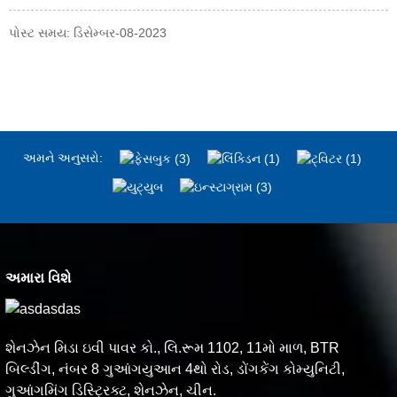
પોસ્ટ સમય: ડિસેમ્બર-08-2023
અમને અનુસરો:
અમારા વિશે
શેનઝેન મિડા ઇવી પાવર કો., લિ.રૂમ 1102, 11મો માળ, BTR
બિલ્ડીંગ, નંબર 8 ગુઆંગયુઆન 4થો રોડ, ડોંગકેંગ કોમ્યુનિટી,
ગુઆંગમિંગ ડિસ્ટ્રિક્ટ, શેનઝેન, ચીન.