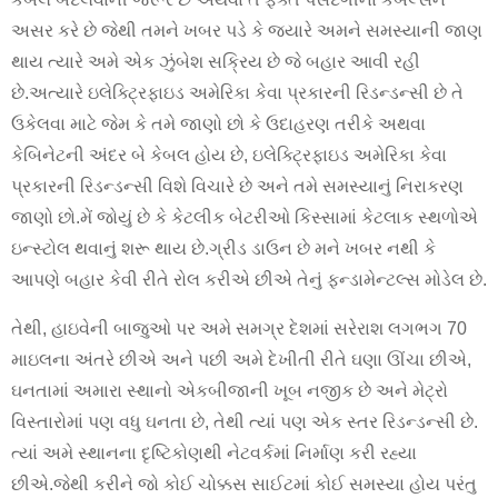
અસર કરે છે જેથી તમને ખબર પડે કે જ્યારે અમને સમસ્યાની જાણ
થાય ત્યારે અમે એક ઝુંબેશ સક્રિય છે જે બહાર આવી રહી
છે.અત્યારે ઇલેક્ટ્રિફાઇડ અમેરિકા કેવા પ્રકારની રિડન્ડન્સી છે તે
ઉકેલવા માટે જેમ કે તમે જાણો છો કે ઉદાહરણ તરીકે અથવા
કેબિનેટની અંદર બે કેબલ હોય છે, ઇલેક્ટ્રિફાઇડ અમેરિકા કેવા
પ્રકારની રિડન્ડન્સી વિશે વિચારે છે અને તમે સમસ્યાનું નિરાકરણ
જાણો છો.મેં જોયું છે કે કેટલીક બેટરીઓ કિસ્સામાં કેટલાક સ્થળોએ
ઇન્સ્ટોલ થવાનું શરૂ થાય છે.ગ્રીડ ડાઉન છે મને ખબર નથી કે
આપણે બહાર કેવી રીતે રોલ કરીએ છીએ તેનું ફન્ડામેન્ટલ્સ મોડેલ છે.
તેથી, હાઇવેની બાજુઓ પર અમે સમગ્ર દેશમાં સરેરાશ લગભગ 70
માઇલના અંતરે છીએ અને પછી અમે દેખીતી રીતે ઘણા ઊંચા છીએ,
ઘનતામાં અમારા સ્થાનો એકબીજાની ખૂબ નજીક છે અને મેટ્રો
વિસ્તારોમાં પણ વધુ ઘનતા છે, તેથી ત્યાં પણ એક સ્તર રિડન્ડન્સી છે.
ત્યાં અમે સ્થાનના દૃષ્ટિકોણથી નેટવર્કમાં નિર્માણ કરી રહ્યા
છીએ.જેથી કરીને જો કોઈ ચોક્કસ સાઈટમાં કોઈ સમસ્યા હોય પરંતુ