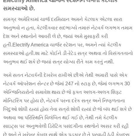
Electrify America ચાર્જિંગ સ્ટેશનને લગતી કેટલીક
સમસ્યાઓ છે.
સમગ્ર અમેરિકામાં ચાર્જ દરમિયાન અમને કેટલાક એટલા સારા
અનુભવો ન હતા, કેટલીકવાર સદભાગ્યે તમારું નેટવર્ક લગભગ તમામ
દેશ અને સ્થાનોને આવરી લે છે, જ્યાં અમે મુસાફરી કરી
હતી.Electrify America ચાર્જર સ્ટેશન પર, અમને ત્યાં કેટલીક
સમસ્યાઓ હતી.શા માટે કોઈને ડી-રેટેડ સત્ર અથવા તો વિસંગતતાનો
અનુભવ થઈ શકે છે જ્યાં સત્ર યોગ્ય રીતે કામ કરતું નથી.
અમે સતત નેટવર્કની દેખરેખ રાખીએ છીએ તેથી અમારી પાસે એક
નેટવર્ક ઑપરેશન સેન્ટર છે જેમાં 247 નો સ્ટાફ છે, જેમાં લગભગ 30
એન્જિનિયરોનો સમાવેશ થાય છે જે ફક્ત અલગ-અલગ શિફ્ટ
મોનિટરિંગ પર હોય છે, નેટવર્ક પરના દરેક સત્ર અને નિષ્ફળતાના
બિંદુઓ શોધી રહ્યાં હોય તેવા સત્રો શોધી રહ્યાં છે જે બંધ થઈ શકે છે
અથવા આ પરિસ્થિતિ વિલંબિત થઈ ગઈ છે, તેથી તમે કેટલીક
સાઇટ્સ પર અનુભવેલી ડિરેટિંગ પસંદગીના સ્થળોને અસર કરી રહી
છે અને તે ખરેખર કેબલ સાથે એક પડકાર છે તે પ્રવાહી ઠંડી કેબલ્સ