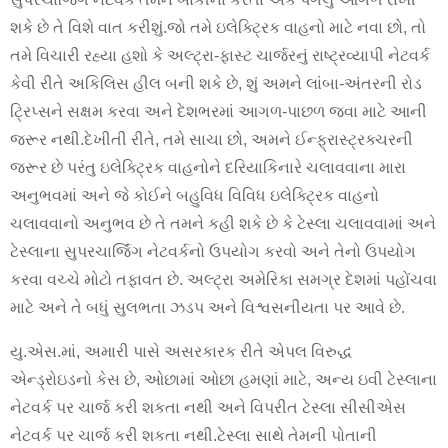
શકે છે તે વિશે વાત કરીશું.જો તમે ઇલેક્ટ્રિક વાહનો માટે નવા છો, તો
તમે વિચારી રહ્યા હશો કે અલ્ટ્રા-ફાસ્ટ ચાર્જરનું રાષ્ટ્રવ્યાપી નેટવર્ક
કેવી રીતે અકિલિસ હીલ બની શકે છે, શું અમને લાંબા-અંતરની રોડ
ટ્રિપ્સને સક્ષમ કરવા અને દેશભરમાં આગળ-પાછળ જવા માટે આની
જરૂર નથી.દેખીતી રીતે, તમે સાચા છો, અમને ઈન્ફ્રાસ્ટ્રક્ચરની
જરૂર છે પરંતુ ઇલેક્ટ્રિક વાહનોને દરિયાકિનારે ચલાવવાના મારા
અનુભવમાં અને જે કોઈને બહુવિધ વિવિધ ઇલેક્ટ્રિક વાહનો
ચલાવવાનો અનુભવ છે તે તમને કહી શકે છે કે ટેસ્લા ચલાવવામાં અને
ટેસ્લાના સુપરચાર્જિંગ નેટવર્કનો ઉપયોગ કરવો અને તેનો ઉપયોગ
કરવા વચ્ચે મોટો તફાવત છે. અલ્ટ્રા અમેરિકા સમગ્ર દેશમાં પહોંચવા
માટે અને તે બધું સુલભતા ઝડપ અને વિશ્વસનીયતા પર આવે છે.
યુ.એસ.માં, અમારી પાસે અસરકારક રીતે એપલ વિરુદ્ધ
એન્ડ્રોઇડનો કેસ છે, ઓછામાં ઓછા હમણાં માટે, અન્ય ઇવી ટેસ્લાના
નેટવર્ક પર ચાર્જ કરી શકતા નથી અને વિપરીત ટેસ્લા સીસીએસ
નેટવર્ક પર ચાર્જ કરી શકતા નથી.ટેસ્લા સાથે તેમની પોતાની