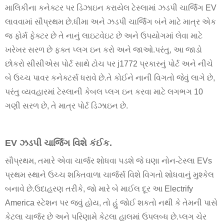
માલિકીના કનેક્ટર પર ડિઝાઇન કરાયેલ ટેસ્લામાં ઝડપી ચાર્જિંગ EV
લાવવામાં સૌપ્રથમ છે.ધીમા અને ઝડપી ચાર્જિંગ બંને માટે માત્ર એક
જ ફોર્મ ફેક્ટર છે તે નાનું લાઇટવેઇટ છે અને ઉપયોગમાં લેવા માટે
ખરેખર સરળ છે ફક્ત પ્લગ ઇન કરો અને જાઓ.પરંતુ, આ જાડો
છોકરો સીસીએસ પોર્ટ સાથે ટોચ પર j1772 પ્રકારનું પોર્ટ અને નીચે
બે ઉચ્ચ પાવર કનેક્ટર્સ ધરાવે છે.તે કોઈને નાની વિગતો જેવું લાગે છે,
પરંતુ વ્યવહારમાં ટેસ્લાની કેબલ પ્લગ ઇન કરવા માટે લગભગ 10
ગણી સરળ છે, તે માત્ર પોર્ટ ડિઝાઇન છે.
EV ઝડપી ચાર્જિંગ વિશે કંઈક.
સૌપ્રથમ, તમારે એવા ચાર્જર શોધવા પડશે જે ઘણા નોન-ટેસ્લા EVs
પ્રથમ સ્થાને ઉચ્ચ શક્તિવાળા ચાર્જર્સ વિશે વિગતો શોધવાનું મુશ્કેલ
બનાવે છે.ઉદાહરણ તરીકે, જો મારે બે માઈલ દૂર આ Electrify
America સ્ટેશન પર જવું હોય, તો હું જોઈ શકતો નથી કે તેમની પાસે
કેટલા ચાર્જર છે અને પરિણામે કેટલા હાલમાં ઉપલબ્ધ છે.પ્લગ ચેર