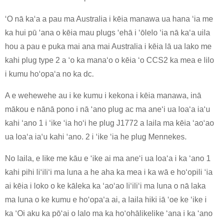
ʻO nā kaʻa a pau ma Australia i kēia manawa ua hana ʻia me
ka hui pū ʻana o kēia mau plugs ʻehā i ʻōlelo ʻia nā kaʻa uila
hou a pau e puka mai ana mai Australia i kēia lā ua lako me
kahi plug type 2 a ʻo ka manaʻo o kēia ʻo CCS2 ka mea e lilo
i kumu hoʻopaʻa no ka dc.
A e wehewehe au i ke kumu i kekona i kēia manawa, inā
mākou e nānā pono i nā ʻano plug ac ma aneʻi ua loaʻa iaʻu
kahi ʻano 1 i ʻike ʻia hoʻi he plug J1772 a laila ma kēia ʻaoʻao
ua loaʻa iaʻu kahi ʻano. 2 i ʻike ʻia he plug Mennekes.
No laila, e like me kāu e ʻike ai ma aneʻi ua loaʻa i ka ʻano 1
kahi pihi liʻiliʻi ma luna a he aha ka mea i ka wā e hoʻopili ʻia
ai kēia i loko o ke kāleka ka ʻaoʻao liʻiliʻi ma luna o nā laka
ma luna o ke kumu e hoʻopaʻa ai, a laila hiki iā ʻoe ke ʻike i
ka ʻOi aku ka pōʻai o lalo ma ka hoʻohālikelike ʻana i ka ʻano