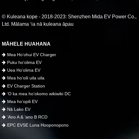
© Kuleana kope - 2018-2023: Shenzhen Mida EV Power Co.,
Ltd. Mālama ʻia nā kuleana āpau
MĀHELE HUAHANA
Mea Hoʻohui EV Charger
Puku hoʻolima EV
Uea Hoʻolima EV
Mea hoʻoili uila uila
EV Charger Station
ʻO ka mea hoʻokomo wikiwiki DC
Mea hoʻopili EV
Nā Lako EV
ʻAno A & ʻano B RCD
EPC EVSE Luna Hooponopono