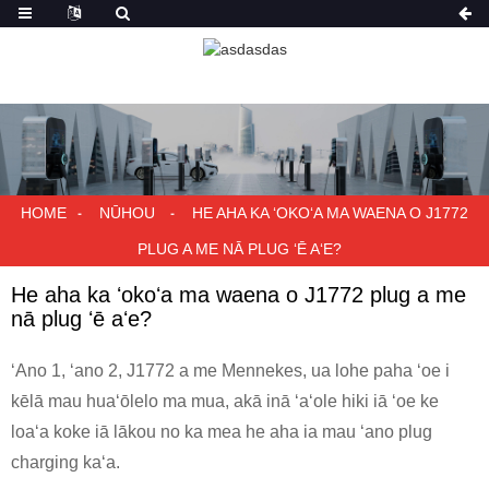
HOME
NŪHOU
HE AHA KA ʻOKOʻA MA WAENA O J1772
PLUG A ME NĀ PLUG ʻĒ AʻE?
He aha ka ʻokoʻa ma waena o J1772 plug a me
nā plug ʻē aʻe?
ʻAno 1, ʻano 2, J1772 a me Mennekes, ua lohe paha ʻoe i
kēlā mau huaʻōlelo ma mua, akā inā ʻaʻole hiki iā ʻoe ke
loaʻa koke iā lākou no ka mea he aha ia mau ʻano plug
charging kaʻa.