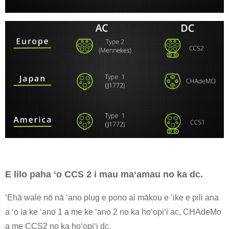
E lilo paha ʻo CCS 2 i mau maʻamau no ka dc.
ʻEhā wale nō nā ʻano plug e pono ai mākou e ʻike e pili ana
a ʻo ia ke ʻano 1 a me ke ʻano 2 no ka hoʻopiʻi ac, CHAdeMo
a me CCS2 no ka hoʻopiʻi dc.