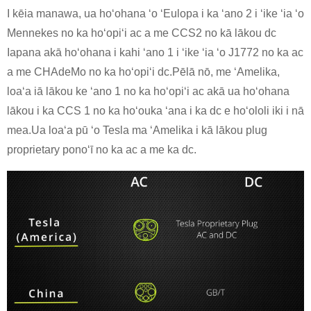
I kēia manawa, ua hoʻohana ʻo ʻEulopa i ka ʻano 2 i ʻike ʻia ʻo
Mennekes no ka hoʻopiʻi ac a me CCS2 no kā lākou dc
Iapana akā hoʻohana i kahi ʻano 1 i ʻike ʻia ʻo J1772 no ka ac
a me CHAdeMo no ka hoʻopiʻi dc.Pēlā nō, me ʻAmelika,
loaʻa iā lākou ke ʻano 1 no ka hoʻopiʻi ac akā ua hoʻohana
lākou i ka CCS 1 no ka hoʻouka ʻana i ka dc e hoʻololi iki i nā
mea.Ua loaʻa pū ʻo Tesla ma ʻAmelika i kā lākou plug
proprietary ponoʻī no ka ac a me ka dc.