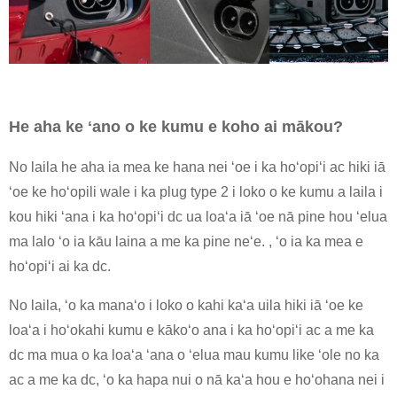
He aha ke ʻano o ke kumu e koho ai mākou?
No laila he aha ia mea ke hana nei ʻoe i ka hoʻopiʻi ac hiki iā
ʻoe ke hoʻopili wale i ka plug type 2 i loko o ke kumu a laila i
kou hiki ʻana i ka hoʻopiʻi dc ua loaʻa iā ʻoe nā pine hou ʻelua
ma lalo ʻo ia kāu laina a me ka pine neʻe. , ʻo ia ka mea e
hoʻopiʻi ai ka dc.
No laila, ʻo ka manaʻo i loko o kahi kaʻa uila hiki iā ʻoe ke
loaʻa i hoʻokahi kumu e kākoʻo ana i ka hoʻopiʻi ac a me ka
dc ma mua o ka loaʻa ʻana o ʻelua mau kumu like ʻole no ka
ac a me ka dc, ʻo ka hapa nui o nā kaʻa hou e hoʻohana nei i