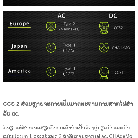
CCS 2 ສ່ວນຫຼາຍຈະກາຍເປັນມາດຕະຖານການສາກໄຟສໍາ
ລັບ dc.
ມີພຽງແຕ່ສີ່ປະເພດສຽບທີ່ພວກເຮົາຈໍາເປັນຕ້ອງຮູ້ກ່ຽວກັບແລະນັ້ນ
ແມ່ນປະເພດ 1 ແລະປະເພດ 2 ສໍາລັບການສາກໄຟ ac, CHAdeMo