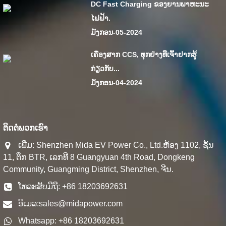
DC Fast Charging ຂອງຍານພາຫະນະ
ໄຟຟ້າ.
ມັງກອນ-05-2024
ເຄື່ອງສາກ CCS, ທຸກຢ່າງທີ່ເຈົ້າຢາກຮູ້
ກ່ຽວກັບ...
ມັງກອນ-04-2024
ຕິດ​ຕໍ່​ພວກ​ເຮົາ
ເພີ່ມ: Shenzhen Mida EV Power Co., Ltd.ຫ້ອງ 1102, ຊັ້ນ
11, ຕຶກ BTR, ເລກທີ 8 Guangyuan 4th Road, Dongkeng
Community, Guangming District, Shenzhen, ຈີນ.
ໂທລະສັບມືຖື: +86 18203692631
ອີເມລ:
sales@midapower.com
Whatsapp: +86 18203692631