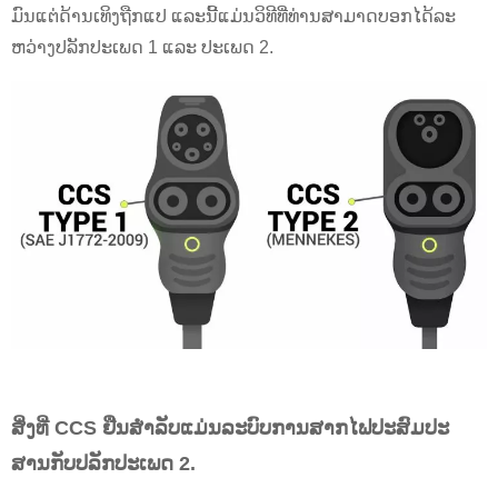
ມົນແຕ່ດ້ານເທິງຖືກແປ ແລະນີ້ແມ່ນວິທີທີ່ທ່ານສາມາດບອກໄດ້ລະ
ຫວ່າງປລັກປະເພດ 1 ແລະ ປະເພດ 2.
ສິ່ງທີ່ CCS ຢືນສໍາລັບແມ່ນລະບົບການສາກໄຟປະສົມປະ
ສານກັບປລັກປະເພດ 2.