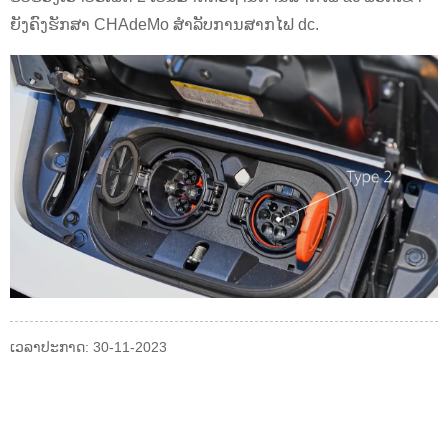
ຍັງຄົງຮັກສາ CHAdeMo ສໍາລັບການສາກໄຟ dc.
ເວລາປະກາດ: 30-11-2023