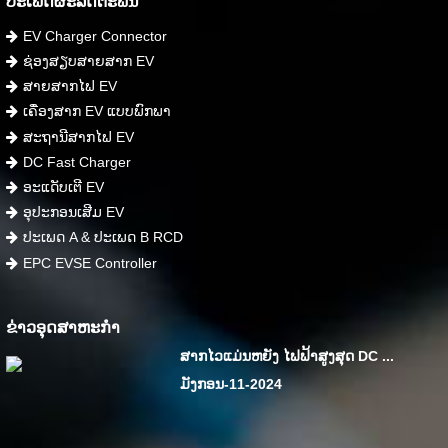
ປະເພດຜະລິດຕະພັນ
EV Charger Connector
ຊ່ອງສຽບສາຍສາກ EV
ສາຍສາກໄຟ EV
ເຄື່ອງສາກ EV ແບບພົກພາ
ສະຖານີສາກໄຟ EV
DC Fast Charger
ອະແດັບເຕີ EV
ອຸປະກອນເສີມ EV
ປະເພດ A & ປະເພດ B RCD
EPC EVSE Controller
ຂ່າວອຸດສາຫະກໍາ
ສາກໄວແມ່ນຫຍັງ ໄຟຟ້າສູງສຸດ DC ...
ມັງກອນ-11-2024