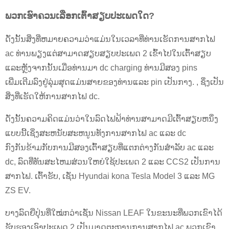
ພວກເຮົາຄວນເລືອກເຕົ້າສຽບປະເພດໃດ?
ດັ່ງນັ້ນສິ່ງທີ່ຫມາຍຄວາມວ່າແມ່ນໃນເວລາທີ່ທ່ານເຮັດການສາກໄຟ
ac ທ່ານພຽງແຕ່ສາມາດສຽບສຽບປະເພດ 2 ເຂົ້າໄປໃນເຕົ້າສຽບ
ແລະຫຼັງຈາກນັ້ນເມື່ອທ່ານມາ dc charging ທ່ານມີສອງ pins
ເພີ່ມເຕີມລົງຢູ່ລຸ່ມສຸດແມ່ນສາຍຂອງທ່ານແລະ pin ເປັນກາງ. , ຊຶ່ງເປັນ
ສິ່ງທີ່ເຮັດໃຫ້ການສາກໄຟ dc.
ດັ່ງນັ້ນຄວາມຄິດແມ່ນວ່າໃນລົດໄຟຟ້າທ່ານສາມາດມີເຕົ້າສຽບຫນຶ່ງ
ແບບນີ້ເຊິ່ງສະຫນັບສະຫນູນທັງການສາກໄຟ ac ແລະ dc
ກົງກັນຂ້າມກັບການມີສອງເຕົ້າສຽບທີ່ແຕກຕ່າງກັນສໍາລັບ ac ແລະ
dc, ລົດທີ່ທັນສະໄຫມສ່ວນໃຫຍ່ໃຊ້ປະເພດ 2 ແລະ CCS2 ເປັນການ
ສາກໄຟ. ເຕົ້າຮັບ, ເຊັ່ນ Hyundai kona Tesla Model 3 ແລະ MG
ZS EV.
ບາງລົດຍີ່ປຸ່ນທີ່ໃໝ່ກວ່າເຊັ່ນ Nissan LEAF ໃນຂະນະທີ່ພວກເຂົາໄດ້
ຮັບຮອງເອົາປະເພດ 2 ເປັນມາດຕະຖານການສາກໄຟ ac ພວກເຂົາ