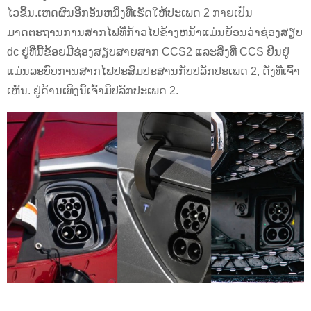
ໄວຂຶ້ນ.ເຫດຜົນອີກອັນຫນຶ່ງທີ່ເຮັດໃຫ້ປະເພດ 2 ກາຍເປັນ
ມາດຕະຖານການສາກໄຟທີ່ກ້າວໄປຂ້າງຫນ້າແມ່ນຍ້ອນວ່າຊ່ອງສຽບ
dc ຢູ່ທີ່ນີ້ຂ້ອຍມີຊ່ອງສຽບສາຍສາກ CCS2 ແລະສິ່ງທີ່ CCS ຢືນຢູ່
ແມ່ນລະບົບການສາກໄຟປະສົມປະສານກັບປລັກປະເພດ 2, ດັ່ງທີ່ເຈົ້າ
ເຫັນ. ຢູ່ດ້ານເທິງນີ້ເຈົ້າມີປລັກປະເພດ 2.