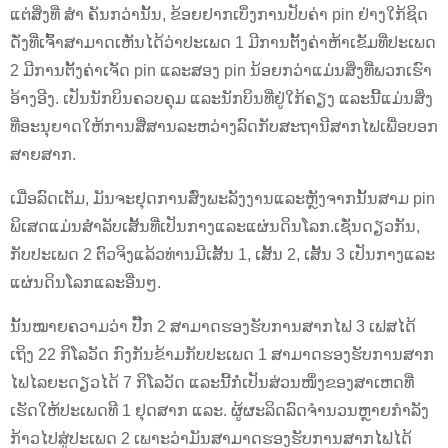
ແຕ່ສິ່ງທີ່ ສຳ ຄັນກວ່ານັ້ນ, ຂ້ອຍຢາກເບິ່ງການປັບຄ່າ pin ຢ່າງໃກ້ຊິດ
ດັ່ງທີ່ເຈົ້າສາມາດເຫັນໄດ້ວ່າປະເພດ 1 ມີການຕັ້ງຄ່າຫ້າເຂັມທີ່ປະເພດ
2 ມີການຕັ້ງຄ່າເຈັດ pin ແລະສອງ pin ນ້ອຍກວ່າແມ່ນສິ່ງທີ່ພວກເຮົາ
ອ້າງອີງ. ເປັນນັກບິນຄວບຄຸມ ແລະນັກບິນທີ່ຢູ່ໃກ້ຄຽງ ແລະນີ້ແມ່ນສິ່ງ
ທີ່ອະນຸຍາດໃຫ້ການສື່ສານລະຫວ່າງລົດກັບສະຖານີສາກໄຟເພື່ອບອກ
ສາຍສາກ.
ເມື່ອລົດເຕັມ, ມັນຈະຢຸດການສົ່ງພະລັງງານແລະຫຼັງຈາກນັ້ນສາມ pin
ພິເສດແມ່ນສໍາລັບເສັ້ນທີ່ເປັນກາງແລະແຜ່ນດິນໂລກ.ເຊັ່ນດຽວກັນ,
ກັບປະເພດ 2 ຕົວຈິງແລ້ວທ່ານມີເສັ້ນ 1, ເສັ້ນ 2, ເສັ້ນ 3 ເປັນກາງແລະ
ແຜ່ນດິນໂລກແລະອື່ນໆ.
ນັ້ນໝາຍຄວາມວ່າ ປັ໊ກ 2 ສາມາດຮອງຮັບການສາກໄຟ 3 ເຟສໄດ້
ເຖິງ 22 ກິໂລວັດ ກົງກັນຂ້າມກັບປະເພດ 1 ສາມາດຮອງຮັບການສາກ
ໄຟໄລຍະດຽວໄດ້ 7 ກິໂລວັດ ແລະນີ້ກໍ່ເປັນສ່ວນໜຶ່ງຂອງສາເຫດທີ່
ເຮັດໃຫ້ປະເພດທີ 1 ຢຸດສາກ ແລະ. ຜູ້ຜະລິດລົດຈໍານວນຫຼາຍກໍາລັງ
ກ້າວໄປສູ່ປະເພດ 2 ເພາະວ່າມັນສາມາດຮອງຮັບການສາກໄຟໄດ້