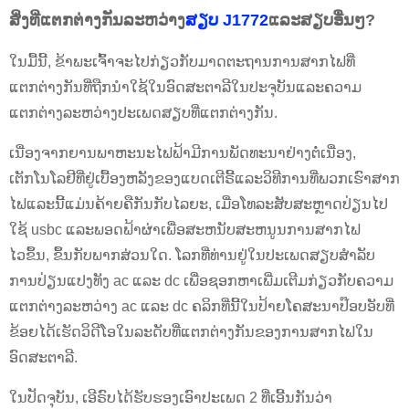
ສິ່ງທີ່ແຕກຕ່າງກັນລະຫວ່າງ
ສຽບ J1772
ແລະສຽບອື່ນໆ?
ໃນມື້ນີ້, ຂ້າພະເຈົ້າຈະໄປກ່ຽວກັບມາດຕະຖານການສາກໄຟທີ່
ແຕກຕ່າງກັນທີ່ຖືກນໍາໃຊ້ໃນອົດສະຕາລີໃນປະຈຸບັນແລະຄວາມ
ແຕກຕ່າງລະຫວ່າງປະເພດສຽບທີ່ແຕກຕ່າງກັນ.
ເນື່ອງຈາກຍານພາຫະນະໄຟຟ້າມີການພັດທະນາຢ່າງຕໍ່ເນື່ອງ,
ເຕັກໂນໂລຢີທີ່ຢູ່ເບື້ອງຫລັງຂອງແບດເຕີຣີ້ແລະວິທີການທີ່ພວກເຮົາສາກ
ໄຟແລະນີ້ແມ່ນຄ້າຍຄືກັນກັບໄລຍະ, ເມື່ອໂທລະສັບສະຫຼາດປ່ຽນໄປ
ໃຊ້ usbc ແລະພອດຟ້າຜ່າເພື່ອສະຫນັບສະຫນູນການສາກໄຟ
ໄວຂຶ້ນ, ຂຶ້ນກັບພາກສ່ວນໃດ. ໂລກທີ່ທ່ານຢູ່ໃນປະເພດສຽບສໍາລັບ
ການປ່ຽນແປງທັງ ac ແລະ dc ເພື່ອຊອກຫາເພີ່ມເຕີມກ່ຽວກັບຄວາມ
ແຕກຕ່າງລະຫວ່າງ ac ແລະ dc ຄລິກທີ່ນີ້ໃນປ້າຍໂຄສະນາປ໊ອບອັບທີ່
ຂ້ອຍໄດ້ເຮັດວິດີໂອໃນລະດັບທີ່ແຕກຕ່າງກັນຂອງການສາກໄຟໃນ
ອົດສະຕາລີ.
ໃນປັດຈຸບັນ, ເອີຣົບໄດ້ຮັບຮອງເອົາປະເພດ 2 ທີ່ເອີ້ນກັນວ່າ