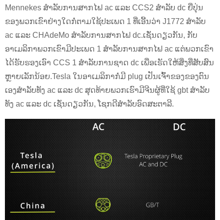
Mennekes ສໍາລັບການສາກໄຟ ac ແລະ CCS2 ສໍາລັບ dc ຍີ່ປຸ່ນ
ຂອງພວກເຂົາຢ່າງໃດກໍ່ຕາມໃຊ້ປະເພດ 1 ທີ່ເອີ້ນວ່າ J1772 ສໍາລັບ
ac ແລະ CHAdeMo ສໍາລັບການສາກໄຟ dc.ເຊັ່ນດຽວກັນ, ກັບ
ອາເມລິກາພວກເຂົາມີປະເພດ 1 ສໍາລັບການສາກໄຟ ac ແຕ່ພວກເຂົາ
ໄດ້ຮັບຮອງເອົາ CCS 1 ສໍາລັບການຊາດ dc ເພື່ອເຮັດໃຫ້ສິ່ງທີ່ສັບສົນ
ຫຼາຍເລັກນ້ອຍ.Tesla ໃນອາເມລິກາກໍ່ມີ plug ເປັນເຈົ້າຂອງຂອງຕົນ
ເອງສໍາລັບທັງ ac ແລະ dc ສຸດທ້າຍພວກເຮົາມີຈີນຜູ້ທີ່ໃຊ້ gbt ສໍາລັບ
ທັງ ac ແລະ dc ເຊັ່ນດຽວກັນ, ໂຊກດີສໍາລັບອົດສະຕາລີ.