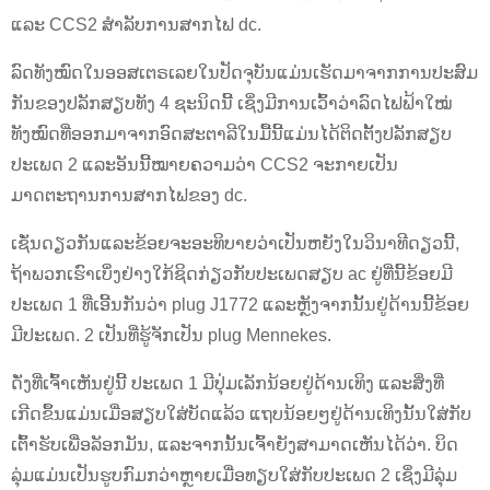
ແລະ CCS2 ສໍາລັບການສາກໄຟ dc.
ລົດທັງໝົດໃນອອສເຕຣເລຍໃນປັດຈຸບັນແມ່ນເຮັດມາຈາກການປະສົມ
ກັນຂອງປລັກສຽບທັງ 4 ຊະນິດນີ້ ເຊິ່ງມີການເວົ້າວ່າລົດໄຟຟ້າໃໝ່
ທັງໝົດທີ່ອອກມາຈາກອົດສະຕາລີໃນມື້ນີ້ແມ່ນໄດ້ຕິດຕັ້ງປລັກສຽບ
ປະເພດ 2 ແລະອັນນີ້ໝາຍຄວາມວ່າ CCS2 ຈະກາຍເປັນ
ມາດຕະຖານການສາກໄຟຂອງ dc.
ເຊັ່ນດຽວກັນແລະຂ້ອຍຈະອະທິບາຍວ່າເປັນຫຍັງໃນວິນາທີດຽວນີ້,
ຖ້າພວກເຮົາເບິ່ງຢ່າງໃກ້ຊິດກ່ຽວກັບປະເພດສຽບ ac ຢູ່ທີ່ນີ້ຂ້ອຍມີ
ປະເພດ 1 ທີ່ເອີ້ນກັນວ່າ plug J1772 ແລະຫຼັງຈາກນັ້ນຢູ່ດ້ານນີ້ຂ້ອຍ
ມີປະເພດ. 2 ເປັນທີ່ຮູ້ຈັກເປັນ plug Mennekes.
ດັ່ງທີ່ເຈົ້າເຫັນຢູ່ນີ້ ປະເພດ 1 ມີປຸ່ມເລັກນ້ອຍຢູ່ດ້ານເທິງ ແລະສິ່ງທີ່
ເກີດຂຶ້ນແມ່ນເມື່ອສຽບໃສ່ບັດແລ້ວ ແຖບນ້ອຍໆຢູ່ດ້ານເທິງນັ້ນໃສ່ກັບ
ເຕົ້າຮັບເພື່ອລັອກມັນ, ແລະຈາກນັ້ນເຈົ້າຍັງສາມາດເຫັນໄດ້ວ່າ. ບິດ
ລຸ່ມແມ່ນເປັນຮູບກົມກວ່າຫຼາຍເມື່ອທຽບໃສ່ກັບປະເພດ 2 ເຊິ່ງມີລຸ່ມ