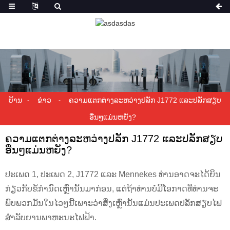
ບ້ານ
ຂ່າວ
ຄວາມແຕກຕ່າງລະຫວ່າງປລັກ J1772 ແລະປລັກສຽບ
ອື່ນໆແມ່ນຫຍັງ?
ຄວາມແຕກຕ່າງລະຫວ່າງປລັກ J1772 ແລະປລັກສຽບ
ອື່ນໆແມ່ນຫຍັງ?
ປະເພດ 1, ປະເພດ 2, J1772 ແລະ Mennekes ທ່ານອາດຈະໄດ້ຍິນ
ກ່ຽວກັບຂໍ້ກໍານົດເຫຼົ່ານັ້ນມາກ່ອນ, ແຕ່ຖ້າທ່ານບໍ່ມີໂອກາດທີ່ທ່ານຈະ
ພົບພວກມັນໃນໄວໆນີ້ເພາະວ່າສິ່ງເຫຼົ່ານັ້ນແມ່ນປະເພດປລັກສຽບໄຟ
ສໍາລັບຍານພາຫະນະໄຟຟ້າ.