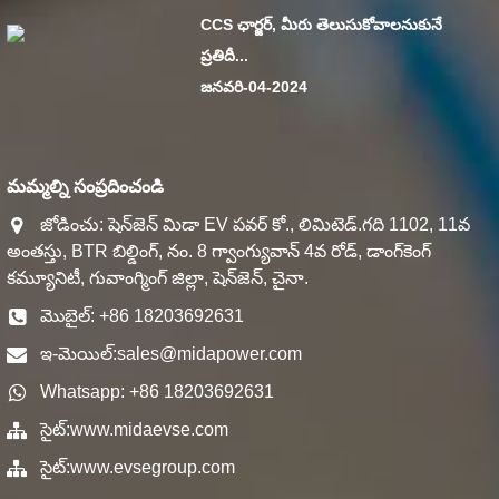
CCS ఛార్జర్, మీరు తెలుసుకోవాలనుకునే
ప్రతిదీ...
జనవరి-04-2024
మమ్మల్ని సంప్రదించండి
జోడించు: షెన్‌జెన్ మిడా EV పవర్ కో., లిమిటెడ్.గది 1102, 11వ
అంతస్తు, BTR బిల్డింగ్, నం. 8 గ్వాంగ్యువాన్ 4వ రోడ్, డాంగ్‌కెంగ్
కమ్యూనిటీ, గువాంగ్మింగ్ జిల్లా, షెన్‌జెన్, చైనా.
మొబైల్: +86 18203692631
ఇ-మెయిల్:
sales@midapower.com
Whatsapp: +86 18203692631
సైట్:
www.midaevse.com
సైట్:
www.evsegroup.com