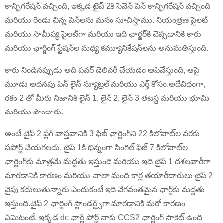
కాన్ఫిగరేషన్ వచ్చింది, ఇక్కడ టైప్ 2కి సెవెన్ పిన్ కాన్ఫిగరేషన్ వచ్చింది
మరియు రెండు చిన్న పిన్‌లను మనం సూచిస్తాము. నియంత్రణ పైలట్
మరియు సామీప్య పైలట్‌గా మరియు ఇది ఛార్జర్‌కి చెప్పడానికి కారు
మరియు ఛార్జింగ్ స్టేషన్‌ల మధ్య కమ్యూనికేషన్‌లను అనుమతిస్తుంది.
కారు నిండినప్పుడు అది పవర్ డెలివరీ చేయడం ఆపివేస్తుంది, ఆపై
మూడు అదనపు పిన్ లైన్ న్యూట్రల్ మరియు ఎర్త్ కోసం.అదేవిధంగా,
రకం 2 తో మీరు నిజానికి లైన్ 1, లైన్ 2, లైన్ 3 తటస్థ మరియు భూమి
మరియు పొందారు.
అంటే టైప్ 2 ప్లగ్ వాస్తవానికి 3 ఫేజ్ ఛార్జింగ్‌ని 22 కిలోవాట్‌ల వరకు
సపోర్ట్ చేయగలదు, టైప్ 1కి భిన్నంగా సింగిల్ ఫేజ్ 7 కిలోవాట్‌ల
ఛార్జింగ్‌కు మాత్రమే మద్దతు ఇస్తుంది మరియు ఇది టైప్ 1 దశలవారీగా
మారడానికి కారణం మరియు చాలా మంది కార్ల తయారీదారులు టైప్ 2
వైపు కదులుతున్నారు ఎందుకంటే ఇది వేగవంతమైన ఛార్జ్‌కు మద్దతు
ఇస్తుంది.టైప్ 2 ఛార్జింగ్ స్టాండర్డ్స్‌గా మారడానికి మరో కారణం
ఏమిటంటే, ఇక్కడ dc ఛార్జ్ పోర్ట్ నాకు CCS2 ఛార్జింగ్ సాకెట్ ఉంది