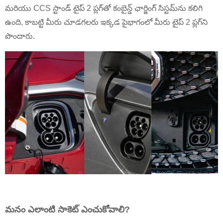
మరియు CCS స్టాండ్ టైప్ 2 ప్లగ్‌తో కంబైన్డ్ ఛార్జింగ్ సిస్టమ్‌ను కలిగి
ఉంది, కాబట్టి మీరు చూడగలరు ఇక్కడ పైభాగంలో మీరు టైప్ 2 ప్లగ్‌ని
పొందారు.
మనం ఎలాంటి సాకెట్ ఎంచుకోవాలి?