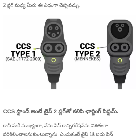
2 ప్లగ్ మధ్య మీరు ఈ విధంగా చెప్పవచ్చు.
CCS స్టాండ్ అంటే టైప్ 2 ప్లగ్‌తో కలిపి ఛార్జింగ్ సిస్టమ్.
కానీ మరీ ముఖ్యంగా, నేను పిన్ కాన్ఫిగరేషన్‌ను నిశితంగా
పరిశీలించాలనుకుంటున్నాను, ఎందుకంటే టైప్ 1కి ఐదు పిన్