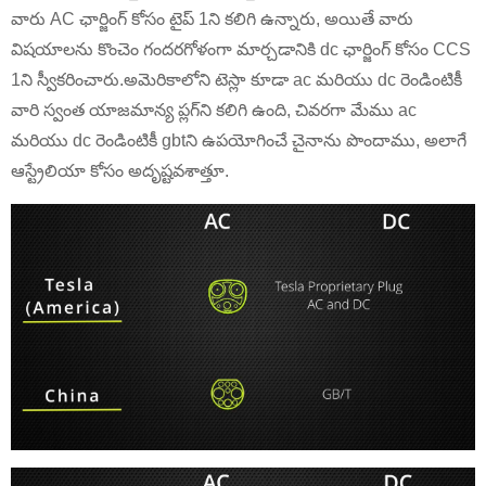
వారు AC ఛార్జింగ్ కోసం టైప్ 1ని కలిగి ఉన్నారు, అయితే వారు
విషయాలను కొంచెం గందరగోళంగా మార్చడానికి dc ఛార్జింగ్ కోసం CCS
1ని స్వీకరించారు.అమెరికాలోని టెస్లా కూడా ac మరియు dc రెండింటికీ
వారి స్వంత యాజమాన్య ప్లగ్‌ని కలిగి ఉంది, చివరగా మేము ac
మరియు dc రెండింటికీ gbtని ఉపయోగించే చైనాను పొందాము, అలాగే
ఆస్ట్రేలియా కోసం అదృష్టవశాత్తూ.