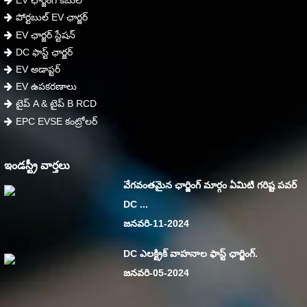
EV ఛార్జింగ్ కేబుల్
పోర్టబుల్ EV ఛార్జర్
EV ఛార్జర్ స్టేషన్
DC ఫాస్ట్ ఛార్జర్
EV అడాప్టర్
EV ఉపకరణాలు
టైప్ A & టైప్ B RCD
EPC EVSE కంట్రోలర్
ఇండస్ట్రీ వార్తలు
వేగవంతమైన ఛార్జింగ్ మార్గం ఏమిటి గరిష్ట పవర్
DC ...
జనవరి-11-2024
DC ఎలక్ట్రిక్ వాహనాల ఫాస్ట్ ఛార్జింగ్.
జనవరి-05-2024