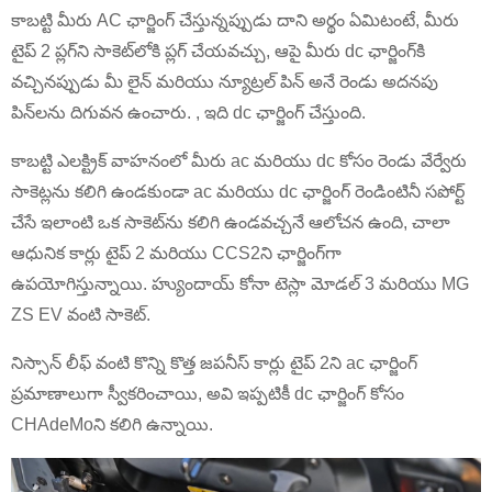
కాబట్టి మీరు AC ఛార్జింగ్ చేస్తున్నప్పుడు దాని అర్థం ఏమిటంటే, మీరు
టైప్ 2 ప్లగ్‌ని సాకెట్‌లోకి ప్లగ్ చేయవచ్చు, ఆపై మీరు dc ఛార్జింగ్‌కి
వచ్చినప్పుడు మీ లైన్ మరియు న్యూట్రల్ పిన్ అనే రెండు అదనపు
పిన్‌లను దిగువన ఉంచారు. , ఇది dc ఛార్జింగ్ చేస్తుంది.
కాబట్టి ఎలక్ట్రిక్ వాహనంలో మీరు ac మరియు dc కోసం రెండు వేర్వేరు
సాకెట్లను కలిగి ఉండకుండా ac మరియు dc ఛార్జింగ్ రెండింటినీ సపోర్ట్
చేసే ఇలాంటి ఒక సాకెట్‌ను కలిగి ఉండవచ్చనే ఆలోచన ఉంది, చాలా
ఆధునిక కార్లు టైప్ 2 మరియు CCS2ని ఛార్జింగ్‌గా
ఉపయోగిస్తున్నాయి. హ్యుందాయ్ కోనా టెస్లా మోడల్ 3 మరియు MG
ZS EV వంటి సాకెట్.
నిస్సాన్ లీఫ్ వంటి కొన్ని కొత్త జపనీస్ కార్లు టైప్ 2ని ac ఛార్జింగ్
ప్రమాణాలుగా స్వీకరించాయి, అవి ఇప్పటికీ dc ఛార్జింగ్ కోసం
CHAdeMoని కలిగి ఉన్నాయి.