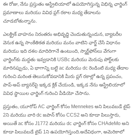
ఈ రోజు, నేను ప్రస్తుతం ఆస్ట్రేలియాలో ఉపయోగిస్తున్న విభిన్న ఛార్జింగ్
ప్రమాణాలు మరియు వివిధ ప్లగ్ రకాల మధ్య తేడాలను
చూడబోతున్నాను.
ఎలక్ట్రిక్ వాహనం నిరంతరం అభివృద్ధి చెందుతున్నందున, బ్యాటరీల
వెనుక ఉన్న సాంకేతికత మరియు మనం వాటిని ఛార్జ్ చేసే విధానం
మరియు ఇది దశల మాదిరిగానే ఉంటుంది, స్మార్ట్‌ఫోన్‌లు వేగంగా
ఛార్జింగ్‌కు మద్దతు ఇవ్వడానికి USBc మరియు మెరుపు పోర్ట్‌లకు
మారినప్పుడు, ఏ భాగాన్ని బట్టి ac మరియు dc రెండింటి మధ్య తేడాల
గురించి మరింత తెలుసుకోవడానికి మీరు ప్లగ్ రకాల్లో ఉన్న ప్రపంచం,
పాప్-అప్ బ్యానర్‌పై ఇక్కడ క్లిక్ చేయండి, ఇక్కడ నేను ఆస్ట్రేలియాలో
వివిధ స్థాయిల ఛార్జింగ్ గురించి వీడియో చేసాను.
ప్రస్తుతం, యూరోప్ AC ఛార్జింగ్ కోసం Mennekes అని పిలువబడే టైప్
2ని మరియు వారి dc జపాన్ కోసం CCS2 అని కూడా పిలుస్తారు,
అయితే ac కోసం J1772 మరియు dc ఛార్జింగ్ కోసం CHAdeMo అని
కూడా పిలువబడే టైప్ 1ని ఉపయోగిస్తుంది.అదేవిధంగా, అమెరికాలో