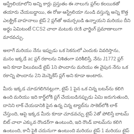
ఆస్ట్రేలియాలోని అన్ని కార్లు ప్రస్తుతం ఈ నాలుగు ప్లగ్‌ల కలయికతో
తయారు చేయబడ్డాయి, ఈ రోజు ఆస్ట్రేలియా నుండి వస్తున్న అన్ని కొత్త
ఎలక్ట్రిక్ వాహనాలు టైప్ 2 ప్లగ్‌తో అమర్చబడి ఉన్నాయని మరియు దీని
అర్థం ఏమిటంటే CCS2 చాలా మటుకు dcకి ఛార్జింగ్ ప్రమాణాలుగా
మారవచ్చు.
అలాగే మరియు నేను ఇప్పుడు ఒక సెకనులో ఎందుకు వివరిస్తాను,
మనం ఇక్కడే ac ప్లగ్ రకాలను నిశితంగా పరిశీలిస్తే, నేను J1772 ప్లగ్
అని కూడా పిలువబడే టైప్ 1ని పొందాను మరియు ఈ వైపున నేను ఒక
రకాన్ని పొందాను 2ని మెన్నెకేస్ ప్లగ్ అని కూడా అంటారు.
మీరు ఇక్కడ చూడగలిగినట్లుగా, టైప్ 1 పైన ఒక చిన్న బటన్‌ను కలిగి
ఉంది మరియు ఇది కార్డ్‌లోకి ప్లగ్ చేయబడినప్పుడు ఏమి జరుగుతుంది,
దానిని లాక్ చేయడానికి పైన ఉన్న చిన్న ట్యాబ్‌ను సాకెట్‌లోకి లాక్
చేస్తుంది, ఆపై ఇక్కడ మీరు కూడా చూడవచ్చు టైప్ 2తో పోలిస్తే బాటమ్
బిట్ చాలా ఎక్కువ రౌండర్‌గా ఉంటుంది, ఇది రౌండ్ బాటమ్‌ను కలిగి
ఉంటుంది, కానీ పైకి చదునుగా ఉంటుంది మరియు టైప్ 1 మరియు టైప్