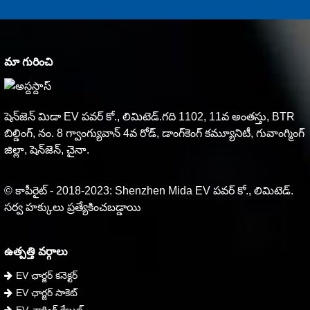
మా గురించి
షెన్‌జెన్ మిడా EV పవర్ కో., లిమిటెడ్.గది 1102, 11వ అంతస్తు, BTR
బిల్డింగ్, నం. 8 గ్వాంగ్యువాన్ 4వ రోడ్, డాంగ్‌కెంగ్ కమ్యూనిటీ, గువాంగ్మింగ్
జిల్లా, షెన్‌జెన్, చైనా.
© కాపీరైట్ - 2018-2023: Shenzhen Mida EV పవర్ కో., లిమిటెడ్.
సర్వ హక్కులు ప్రత్యేకించబడ్డాయి
ఉత్పత్తి వర్గాలు
EV ఛార్జర్ కనెక్టర్
EV ఛార్జర్ సాకెట్