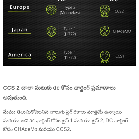
CCS 2 చాలా మటుకు dc కోసం ఛార్జింగ్ ప్రమాణాలు
అవుతుంది.
మేము తెలుసుకోవలసిన నాలుగు ప్లగ్ రకాలు మాత్రమే ఉన్నాయి
మరియు అవి ac ఛార్జింగ్ కోసం టైప్ 1 మరియు టైప్ 2, DC ఛార్జింగ్
కోసం CHAdeMo మరియు CCS2.