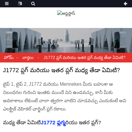
హోమ్
వార్తలు
J1772 ప్లగ్ మరియు ఇతర ప్లగ్ మధ్య తేడా ఏమిటి?
J1772 ప్లగ్ మరియు ఇతర ప్లగ్ మధ్య తేడా ఏమిటి?
టైప్ 1, టైప్ 2, J1772 మరియు Mennekes మీరు బహుశా ఆ
నిబంధనల గురించి ఇంతకు ముందే విని ఉండవచ్చు, కానీ మీకు
అవకాశాలు లేకుంటే చాలా త్వరగా వాటిని చూడవచ్చు ఎందుకంటే అవి
ఎలక్ట్రిక్ వెహికల్ ఛార్జింగ్ ప్లగ్ రకాలు.
మధ్య తేడా ఏమిటి
J1772 ప్లగ్
మరియు ఇతర ప్లగ్?