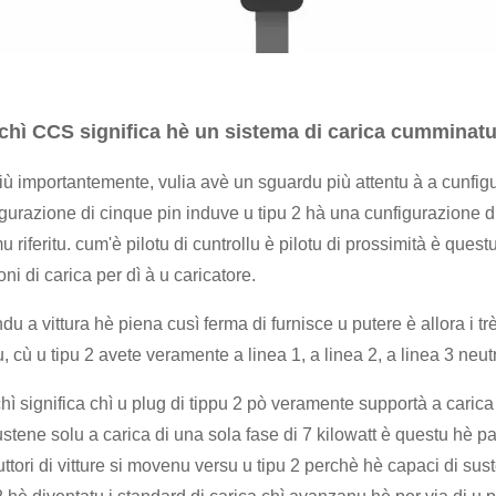
chì CCS significa hè un sistema di carica cumminatu 
ù importantemente, vulia avè un sguardu più attentu à a cunfig
gurazione di cinque pin induve u tipu 2 hà una cunfigurazione di s
 riferitu. cum'è pilotu di cuntrollu è pilotu di prossimità è quest
oni di carica per dì à u caricatore.
u a vittura hè piena cusì ferma di furnisce u putere è allora i trè
 cù u tipu 2 avete veramente a linea 1, a linea 2, a linea 3 neutra
hì significa chì u plug di tippu 2 pò veramente supportà a carica 
stene solu a carica di una sola fase di 7 kilowatt è questu hè p
ttori di vitture si movenu versu u tipu 2 perchè hè capaci di su