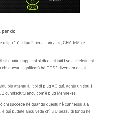
 per dc.
hè u tipu 1 è u tipu 2 per a carica ac, CHAdeMo è
i quattru tappi chì si dice chì tutti i veiculi elettrichi
ciò chì questu significarà hè CCS2 diventerà assai
più attentu à i tipi di plug AC quì, aghju un tipu 1
u. 2 cunnisciutu ancu com'è plug Mennekes.
 ciò chì succede hè quandu questu hè cunnessu à a
lu, è quì pudete ancu vede chì u U pezzu di fondu hè