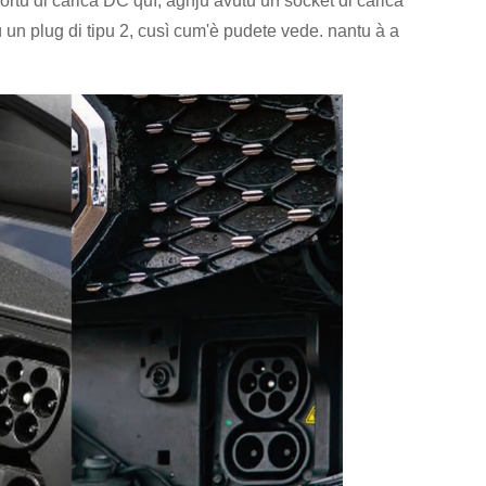
portu di carica DC quì, aghju avutu un socket di carica
n plug di tipu 2, cusì cum'è pudete vede. nantu à a