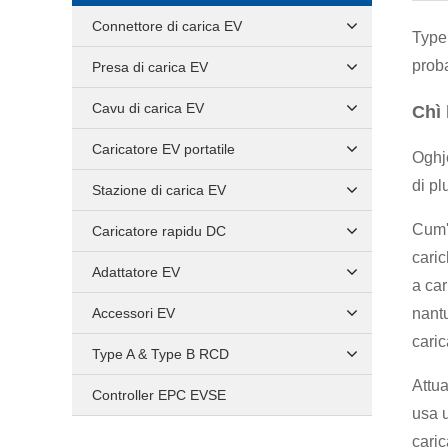
Connettore di carica EV
Type 
proba
Presa di carica EV
Cavu di carica EV
Chì 
Caricatore EV portatile
Oghje
di pl
Stazione di carica EV
Cum'è
Caricatore rapidu DC
caric
Adattatore EV
a car
Accessori EV
nantu
caric
Type A & Type B RCD
Attu
Controller EPC EVSE
usa u
caric