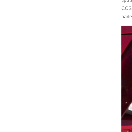
tipu 
CCS2
parte