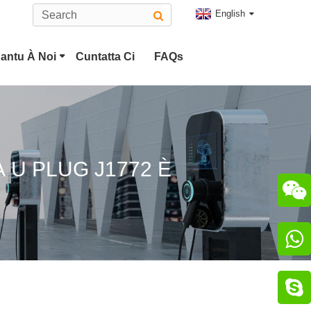
English
antu À Noi
Cuntatta Ci
FAQs
g Tesla
Connettore EV Type 2
ug CCS Combo 2
Connettore CHAdeMO
À U PLUG J1772 È

nettore ChaoJi

