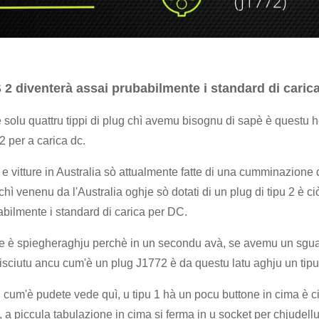
2 diventerà assai prubabilmente i standard di carica
 solu quattru tippi di plug chì avemu bisognu di sapè è questu 
 per a carica dc.
 e vitture in Australia sò attualmente fatte di una cumminazione di st
chì venenu da l'Australia oghje sò dotati di un plug di tipu 2 è 
bilmente i standard di carica per DC.
è spiegheraghju perchè in un secondu avà, se avemu un sguardu 
isciutu ancu cum'è un plug J1772 è da questu latu aghju un tip
, cum'è pudete vede quì, u tipu 1 hà un pocu buttone in cima è
, a piccula tabulazione in cima si ferma in u socket per chjudel