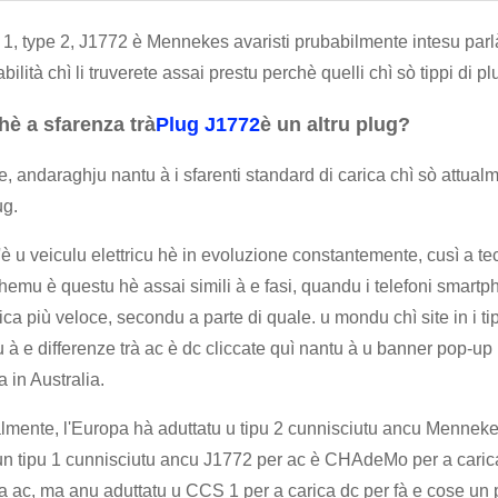
1, type 2, J1772 è Mennekes avaristi prubabilmente intesu parlà
bilità chì li truverete assai prestu perchè quelli chì sò tippi di plug
hè a sfarenza trà
Plug J1772
è un altru plug?
, andaraghju nantu à i sfarenti standard di carica chì sò attualmen
ug.
 u veiculu elettricu hè in evoluzione constantemente, cusì a tec
hemu è questu hè assai simili à e fasi, quandu i telefoni smart
ica più veloce, secondu a parte di quale. u mondu chì site in i ti
 à e differenze trà ac è dc cliccate quì nantu à u banner pop-up i
a in Australia.
almente, l'Europa hà aduttatu u tipu 2 cunnisciutu ancu Mennek
n tipu 1 cunnisciutu ancu J1772 per ac è CHAdeMo per a carica 
a ac, ma anu aduttatu u CCS 1 per a carica dc per fà e cose un