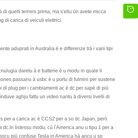
 di quelli termini prima, ma s'ellu ùn avete micca
 di carica di veiculi elettrici.
te aduprati in Australia è e differenze trà i varii tipi
nulugia daretu à e batterie è u modu in quale li
phones passanu à usbc è u portu di fulmini per sustene
pi di plug per i cambiamenti ac è dc per sapè di più
nduve aghju fattu un video nantu à diversi livelli di
es per a carica ac è CCS2 per a so dc Japan, però
dc.In listessu modu, cù l'America anu u tipu 1 per a
 pocu più confuse.Tesla in America hà ancu u so