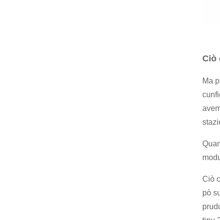
Ciò 
Ma pi
cunfi
avemu
stazi
Quand
modu,
Ciò c
pò su
prudu