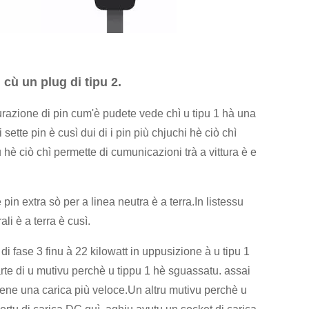
cù un plug di tipu 2.
urazione di pin cum'è pudete vede chì u tipu 1 hà una
ette pin è cusì dui di i pin più chjuchi hè ciò chì
u hè ciò chì permette di cumunicazioni trà a vittura è e
 pin extra sò per a linea neutra è a terra.In listessu
li è a terra è cusì.
di fase 3 finu à 22 kilowatt in uppusizione à u tipu 1
arte di u mutivu perchè u tippu 1 hè sguassatu. assai
stene una carica più veloce.Un altru mutivu perchè u