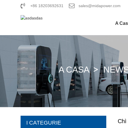
+86 18203692631
sales@midapower.com
A Cas
A CASA
NEW
Chì 
I CATEGURIE