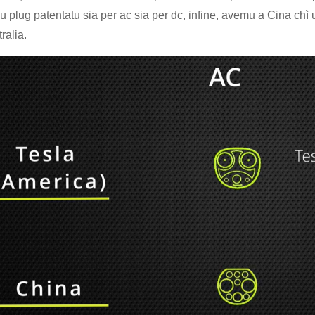
u plug patentatu sia per ac sia per dc, infine, avemu a Cina chì u
tralia.