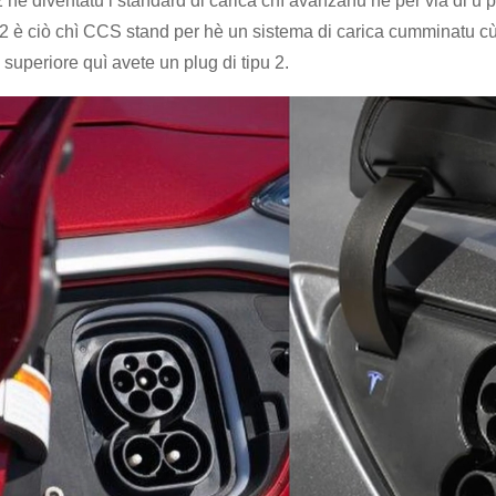
2 hè diventatu i standard di carica chì avanzanu hè per via di u 
 è ciò chì CCS stand per hè un sistema di carica cumminatu cù u
 superiore quì avete un plug di tipu 2.