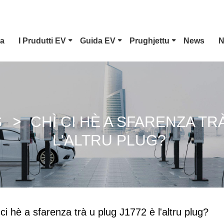
a
I Prudutti EV
Guida EV
Prughjettu
News
N
Connettore EV Type 1
Plu
CCS Combo 1 Plug
Pl
S
CHÌ CI HÈ A SFARENZA TR
L'ALTRU PLUG?
GB/T DC Gun
Con
ci hè a sfarenza trà u plug J1772 è l'altru plug?