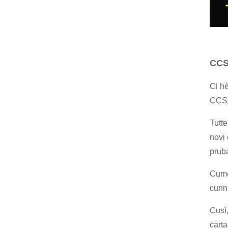
CCS 
Ci hè
CCS2
Tutte
novi 
pruba
Cume 
cunn
Cusì
carta