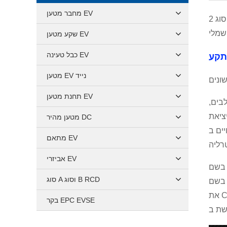
מחבר מטען EV
סוג 1, סוג 2, J1772 ו-Mennekes בטח הייתם שומעים על המונחים האלה בעבר, אבל אם אין לכם רוב הסיכויים שתתקלו בהם בקרוב
שקע מטען EV
כבל טעינה EV
מטען EV נייד
תחנת מטען EV
בים,
ולם שבו אתה נמצא
מטען מהיר DC
פץ שבו עשיתי סרטון על
מתאם EV
אביזרי EV
-CCS2 עבור DC שלהם יפן, אולם משתמשת בסוג
סוג A וסוג B RCD
ריקה יש להם סוג 1 לטעינת AC אבל הם אימצו
את CCS 1 לטעינת DC כדי להפוך את הדברים קצת יותר לבלבלים.לטסלה באמריקה יש גם תקע קנייני משלהם עבור AC ו-DC,
בקר EPC EVSE