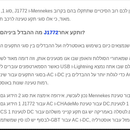
מאוד, כי אלו סוגי תקע טעינה לרכב חשמלי.
ותקע אחר?
תקע J1772
מה ההבדל ביניהם
מאחורי הסוללות והאופן שבו אנו מטעינים אותן, וזה דומה מאוד לשל
כאשר הסמארטפונים עוברים ליציאת USB ו-Lightning כדי לתמוך בטעינה מהירה יותר, תלוי באיזה חלק של הע
בסוגי התקעים עבור שינויים ב-AC ו-DC כדי לגלות יותר על ההבדלים בין AC ל-DC, לחץ כאן על הבאנר המוק
רמות טעינה שונות באוסטרליה.
נכון לעכשיו, אירופה אימצה את סוג 2 הידוע גם בשם Mennekes עבור טעינת AC ו
1 הידוע גם בשם J1772 עבור AC ו-CHAdeMo עבור טעינת DC.באופן דומה, עם אמ