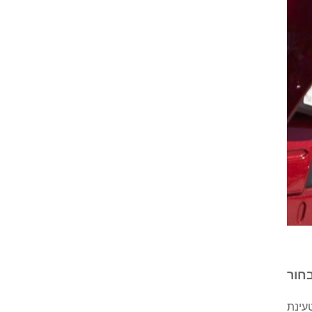
נת DC יש לך את