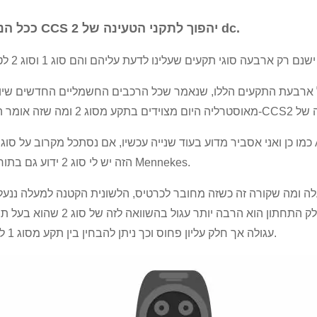
ככל הנראה CCS 2 יהפוך לתקני הטעינה של dc.
של ארבעת התקעים הללו, שנאמר שכל הרכבים החשמליים החדשים שיו
כמו כן ואני אסביר מדוע בעוד שנייה עכשיו, אם נסתכל מקרוב על סוגי תקע AC כאן יש לי סוג 1 הידוע גם בשם תקע J1772
הזה יש לי סוג 2 ידוע גם בתור תקע Mennekes.
אן לסוג 1 יש כפתור קטן למעלה ומה שקורה זה כשזה מחובר לכרטיס, הלשונית הקטנה למעלה ננ
השקע כדי לנעול אותו, ואז כאן אתה גם יכול לראות שה החלק התחתון הוא הרבה יותר עגול בה
עגולה אך חלק עליון פחוס וכך ניתן להבחין בין תקע מסוג 1 לסוג 2.