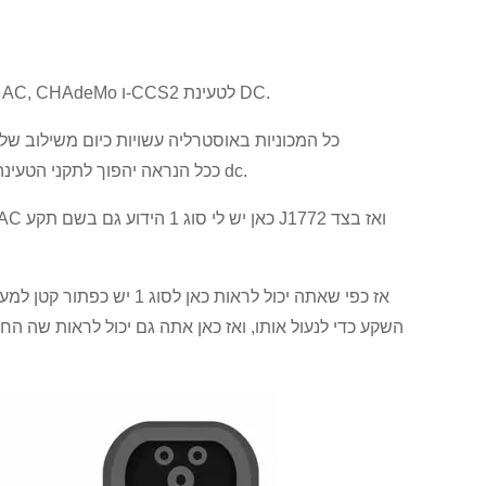
ישנם רק ארבעה סוגי תקעים שעלינו לדעת עליהם והם סוג 1 וסוג 2 לטעינת AC, CHAdeMo ו-CCS2 לטעינת DC.
כל המכוניות באוסטרליה עשויות כיום משילוב 
מאוסטרליה היום מצוידים בתקע מסוג 2 ומה שזה אומר הוא ש-CCS2 ככל הנראה יהפוך לתקני הטעינה של dc.
אז כפי שאתה יכול לראות כ