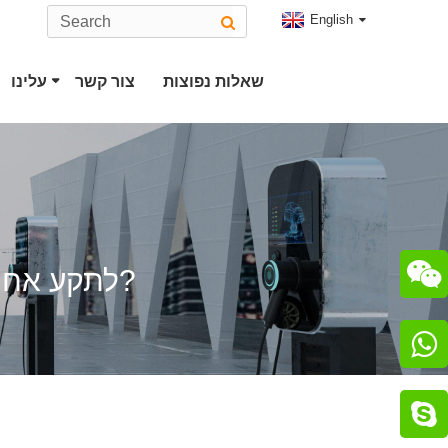
English
שאלות נפוצות
צור קשר
עלינו
מחבר EV סוג 2
תקע טסלה
מחבר CHAdeMO
תקע CCS Combo 2

מה ההבדל בין תקע J1772 לתקע אחר?
מחבר ChaoJi

