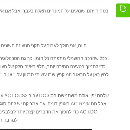
היום, אני הולך לעבור על תקני הטעינה השונים שנמצאים כיום בשימוש באוסטרליה ועל ההבדלים בין סוגי התקעים השונים.
ככל שהרכב החשמלי מתפתח כל הזמן, כך גם הטכנולוגיה ש
לבסוף יש לנו סין שמשתמשת ב-GBT עבור AC ו-DC, למרבה המזל עבור אוסטרליה.