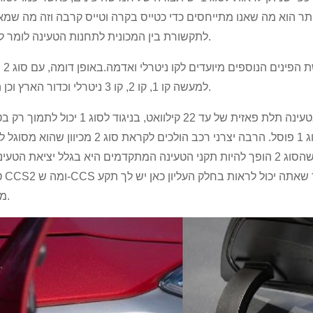
ותר הוא מה שאנו מתייחסים כדי כטייס בקרה וטייס קרבה וזה מה שמ
לתקשורת בין המכונית לתחנות הטעינה לומר למטען.
כשהמכונית מלאה
למעשה קו 1, קו 2, קו 3 ניטרלי וכדור הארץ וכן הלאה.
מה שזה אומר הוא שתקע מסוג 2 יכול למעשה לתמוך בטעינה תלת פאזית של עד 22 קילוואט, בניגוד 
חד פאזית של 7 קילוואט וזו חלק מהסיבה לכך שהסוג 1 פוסל. הרבה יצרני רכב הולכים לקראת סוג 2 
בטעינה מהירה יותר.סיבה נוספת לכך שהסוג 2 הופך להיות תקני הטעינה המתקדמים היא בגלל יציאת הטעינה של DC כאן 
טעינה CS2
מסוג 2.