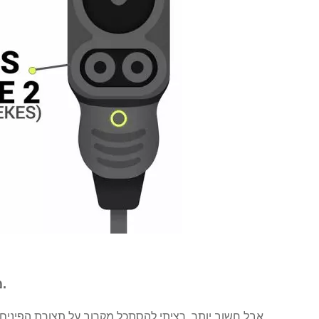
מה ש-CCS מייצג הוא מערכת טעינה משולבת עם תקע מסוג 2.