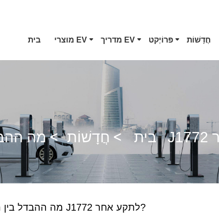
חֲדָשׁוֹת
פּרוֹיֶקט
מדריך EV
מוצרי EV
בית
מחבר EV סוג 1
CCS Combo 1 תקע
בית
חֲדָשׁוֹת
אקדח GB/T DC
מה ההבדל בין תקע J1772 לתקע אחר?