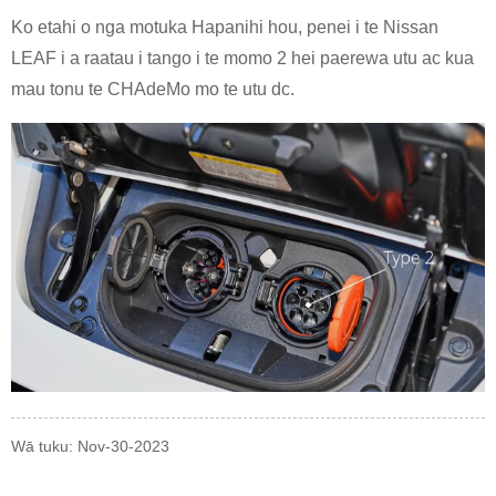
Ko etahi o nga motuka Hapanihi hou, penei i te Nissan
LEAF i a raatau i tango i te momo 2 hei paerewa utu ac kua
mau tonu te CHAdeMo mo te utu dc.
Wā tuku: Nov-30-2023