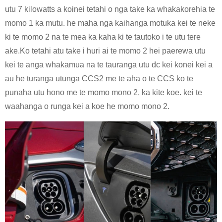
utu 7 kilowatts a koinei tetahi o nga take ka whakakorehia te
momo 1 ka mutu. he maha nga kaihanga motuka kei te neke
ki te momo 2 na te mea ka kaha ki te tautoko i te utu tere
ake.Ko tetahi atu take i huri ai te momo 2 hei paerewa utu
kei te anga whakamua na te tauranga utu dc kei konei kei a
au he turanga utunga CCS2 me te aha o te CCS ko te
punaha utu hono me te momo mono 2, ka kite koe. kei te
waahanga o runga kei a koe he momo mono 2.