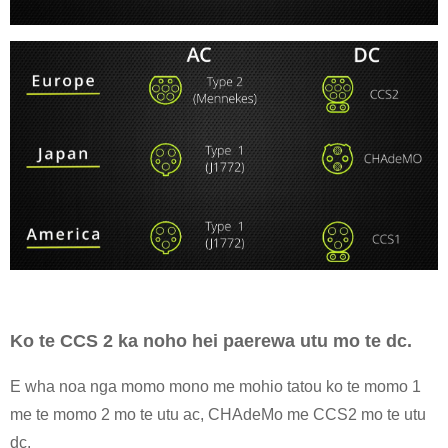
Ko te CCS 2 ka noho hei paerewa utu mo te dc.
E wha noa nga momo mono me mohio tatou ko te momo 1
me te momo 2 mo te utu ac, CHAdeMo me CCS2 mo te utu
dc.