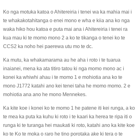
Ko nga motuka katoa o Ahitereiria i tenei wa ka mahia mai i
te whakakotahitanga o enei mono e wha e kiia ana ko nga
waka hiko hou katoa e puta mai ana i Ahitereiria i tenei ra
kua mau ki te momo mono 2 a ko te tikanga o tenei ko te
CCS2 ka noho hei paerewa utu mo te dc.
Ka mutu, ka whakamarama au he aha i roto i te tuarua
inaianei, mena ka ata titiro tatou ki nga momo mono ac i
konei ka whiwhi ahau i te momo 1 e mohiotia ana ko te
mono J1772 katahi ano kei tenei taha he momo momo. 2 e
mohiotia ana ano he mono Mennekes.
Ka kite koe i konei ko te momo 1 he patene iti kei runga, a ko
te mea ka puta ka kuhu ki roto i te kaari ka herea te ripa iti o
runga ki te turanga hei maukati ki roto, katahi ano ka kite koe
ko te Ko te moka o raro he tino porotaka ake ki tera o te