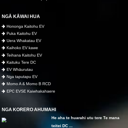
NGĀ KĀWAI HUA
Hononga Kaitohu EV
Puka Kaitohu EV
Uera Whakatau EV
Kaihoko EV kawe
Teihana Kaitohu EV
Kaituku Tere DC
EV Whāurutau
Nga taputapu EV
Momo A & Momo B RCD
EPC EVSE Kaiwhakahaere
NGA KORERO AHUMAHI
He aha te huarahi utu tere Te mana
teitei DC ...