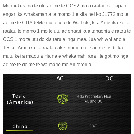
Mennekes mo te utu ac me te CCS2 mo o raatau dc Japan
engari ka whakamahia te momo 1 e kiia nei ko J1772 mo te
ac me te CHAdeMo mo te utu dc.Waihoki, ki a Amerika kei a
raatau te momo 1 mo te utu ac engari kua tangohia e ratou te
CCS 1 mo te utu dc kia raru ai nga mea.Kua whiwhi ano a
Tesla i Amerika i a raatau ake mono mo te ac me te dc ka
mutu kei a matou a Haina e whakamahi ana i te gbt mo nga
ac me te dc me te waimarie mo Ahitereiria.