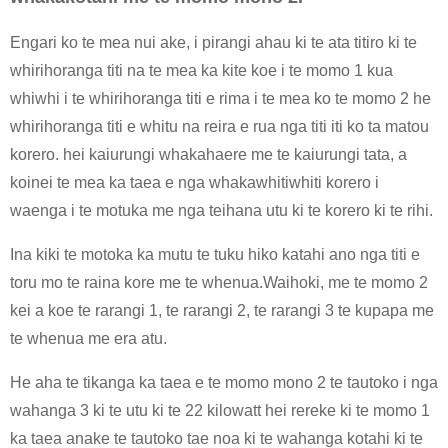
Engari ko te mea nui ake, i pirangi ahau ki te ata titiro ki te
whirihoranga titi na te mea ka kite koe i te momo 1 kua
whiwhi i te whirihoranga titi e rima i te mea ko te momo 2 he
whirihoranga titi e whitu na reira e rua nga titi iti ko ta matou
korero. hei kaiurungi whakahaere me te kaiurungi tata, a
koinei te mea ka taea e nga whakawhitiwhiti korero i
waenga i te motuka me nga teihana utu ki te korero ki te rihi.
Ina kiki te motoka ka mutu te tuku hiko katahi ano nga titi e
toru mo te raina kore me te whenua.Waihoki, me te momo 2
kei a koe te rarangi 1, te rarangi 2, te rarangi 3 te kupapa me
te whenua me era atu.
He aha te tikanga ka taea e te momo mono 2 te tautoko i nga
wahanga 3 ki te utu ki te 22 kilowatt hei rereke ki te momo 1
ka taea anake te tautoko tae noa ki te wahanga kotahi ki te