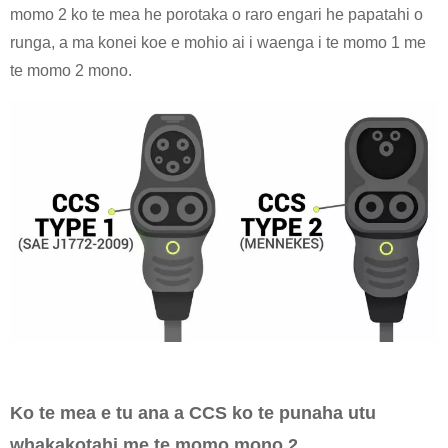
momo 2 ko te mea he porotaka o raro engari he papatahi o
runga, a ma konei koe e mohio ai i waenga i te momo 1 me
te momo 2 mono.
Ko te mea e tu ana a CCS ko te punaha utu
whakakotahi me te momo mono 2.