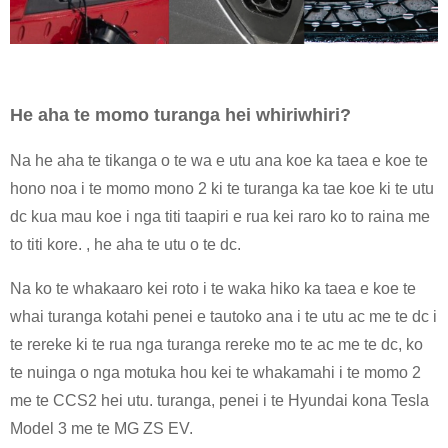
He aha te momo turanga hei whiriwhiri?
Na he aha te tikanga o te wa e utu ana koe ka taea e koe te
hono noa i te momo mono 2 ki te turanga ka tae koe ki te utu
dc kua mau koe i nga titi taapiri e rua kei raro ko to raina me
to titi kore. , he aha te utu o te dc.
Na ko te whakaaro kei roto i te waka hiko ka taea e koe te
whai turanga kotahi penei e tautoko ana i te utu ac me te dc i
te rereke ki te rua nga turanga rereke mo te ac me te dc, ko
te nuinga o nga motuka hou kei te whakamahi i te momo 2
me te CCS2 hei utu. turanga, penei i te Hyundai kona Tesla
Model 3 me te MG ZS EV.