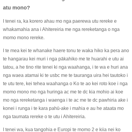
atu mono?
I tenei ra, ka korero ahau mo nga paerewa utu rereke e
whakamahia ana i Ahitereiria me nga rereketanga o nga
momo mono rereke.
I te mea kei te whanake haere tonu te waka hiko ka pera ano
te hangarau kei muri i nga pākahiko me te huarahi e utu ai
tatou, a he tino rite tenei ki nga waahanga, i te wa e huri ana
nga waea atamai ki te usbc me te tauranga uira hei tautoko i
te utu tere, kei tehea waahanga o Ko te ao kei roto koe i nga
momo mono mo nga huringa ac me te dc kia mohio ai koe
mo nga rereketanga i waenga i te ac me te dc pawhiria ake i
konei i runga i te kara pahū-ake i mahia e au he ataata mo
nga taumata rereke o te utu i Ahitereiria.
I tenei wa, kua tangohia e Europi te momo 2 e kiia nei ko