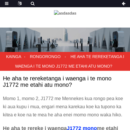
KAINGA
RONGORONGO
HE AHA TE REREKETANGA I
WAENGA I TE MONO J1772 ME ETAHI ATU MONO?
He aha te rereketanga i waenga i te mono
J1772 me etahi atu mono?
Momo 1, momo 2, J1772 me Mennekes kua rongo pea koe
ki aua kupu i mua, engari mena karekau koe ka tupono ka
kitea e koe na te mea he aha enei momo mono waka hiko.
He aha te rereke i waenga
J1772 mono
me etahi