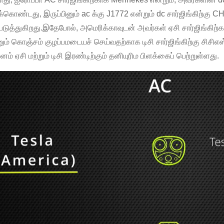
க்கொண்டது, இருப்பினும் ac க்கு J1772 என்றும் dc சார்ஜிங்கிற்கு 
படுத்துகிறது.இதேபோல், அமெரிக்காவுடன் அவர்கள் ஏசி சார்ஜிங்
ும் கொஞ்சம் குழப்பமடையச் செய்வதற்காக டிசி சார்ஜிங்கிற்கு சிசி
னம் ஏசி மற்றும் டிசி இரண்டிற்கும் தனியுரிம பிளக்கைப் பெற்றுள்ளது.