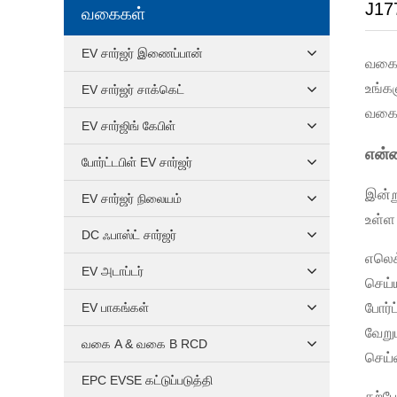
J177
வகைகள்
EV சார்ஜர் இணைப்பான்
வகை 
உங்க
EV சார்ஜர் சாக்கெட்
வகை
EV சார்ஜிங் கேபிள்
என்ன
போர்ட்டபிள் EV சார்ஜர்
இன்ற
EV சார்ஜர் நிலையம்
உள்ள
DC ஃபாஸ்ட் சார்ஜர்
எலெக்
EV அடாப்டர்
செய்ய
EV பாகங்கள்
போர்ட
வேறு
வகை A & வகை B RCD
செய்வ
EPC EVSE கட்டுப்படுத்தி
தற்ப