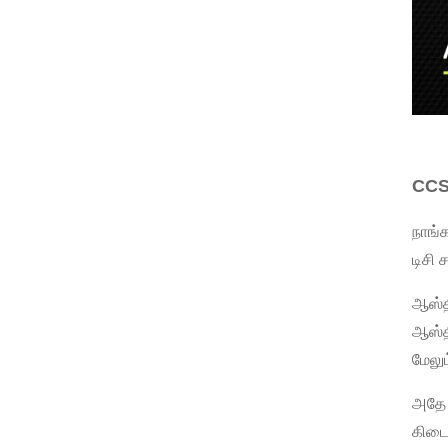
CCS 
நாங்
டிசி 
ஆஸ்த
ஆஸ்த
மேலு
அதே 
கிடை