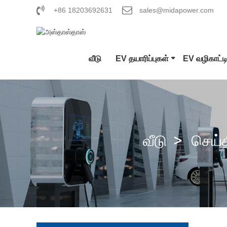
+86 18203692631
sales@midapower.com
வீடு
EV தயாரிப்புகள்
EV வழிகாட்ட
வ
C
வீடு
செய்
ஜி