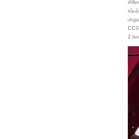
கிலோவ
உற்ப
மாறுவ
CCS ஸ
2 பிள