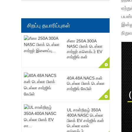
ஏற்று
பயன்
இன்ன
சிறப்பு தயாரிப்புகள்
நிறுவ
சீனா 250A 300A
NASC பிளக் டெஸ்லா
சார்ஜர் கனெக்டர் EV
சார்ஜிங் கன்
40A 48A NACS கன்
டெஸ்லா பிளக் டெஸ்லா
சார்ஜிங் கேபிள்
UL சான்றிதழ் 350A
400A NASC டெஸ்லா
பிளக் EV சார்ஜிங் கன்
டெஸ்லா வால்
கனெக்டர்