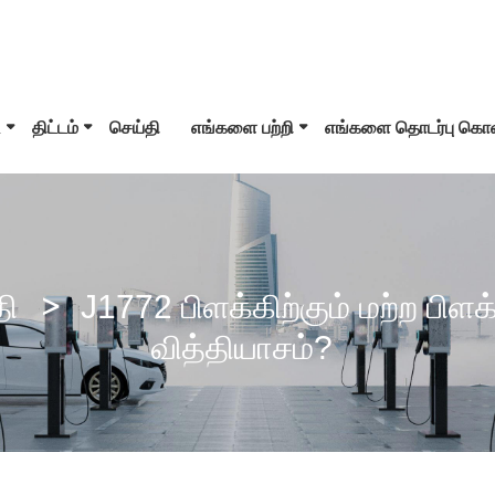
ி
திட்டம்
செய்தி
எங்களை பற்றி
எங்களை தொடர்பு கொ
கை 1 EV இணைப்பான்
டெஸ்லா பிளக்
வகை 2 EV இணைப்பா
CS காம்போ 1 பிளக்
CCS Combo 2 பிளக்
CHAdeMO இணைப்பா
தி
J1772 பிளக்கிற்கும் மற்ற பிளக
வித்தியாசம்?
பி/டி டிசி துப்பாக்கி
சாவோஜி இணைப்பான்