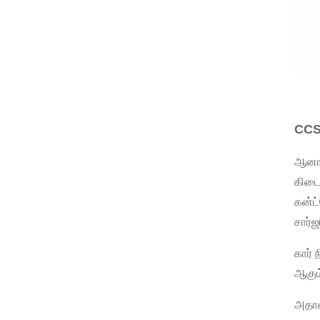
CCS 
ஆனால
கிடை
கன்ட
சார்
கார் 
ஆகும்
அதாவ