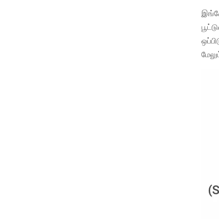
இங்கே
பூட்ட
ஒப்பி
மேலு