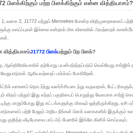
2 பிளக்கிற்கும் மற்ற பிளக்கிற்கும் என்ன வித்தியாசம்?
1, வகை 2, J1772 மற்றும் Mennekes போன்ற விதிமுறைகளைப் பற்றி நீங
ளுக்கு வாய்ப்புகள் இல்லை என்றால் மிக விரைவில் அவற்றைக் காண்பீ
கள்.
 வித்தியாசம்
J1772 பிளக்
மற்றும் பிற பிளக்?
ு, ஆஸ்திரேலியாவில் தற்போது பயன்படுத்தப்படும் வெவ்வேறு சார்ஜிங
 வேறுபாடுகள் ஆகியவற்றைப் பார்க்கப் போகிறேன்.
ட்ரிக் வாகனம் தொடர்ந்து வளர்ச்சியடைந்து வருவதால், பேட்டரிகளுக்க
ும் விதம் மற்றும் இது எந்தப் பகுதியைப் பொறுத்து வேகமாக சார்ஜ் செ
்டிற்கு மாறும்போது இது கட்டங்களுக்கு மிகவும் ஒத்திருக்கிறது. ஏசி
பாடுகளைப் பற்றி மேலும் அறிய நீங்கள் பிளக் வகைகளில் இருக்கும் உ
து குறித்த வீடியோவை பாப்-அப் பேனரில் இங்கே கிளிக் செய்யவும்.
ோது, ​​ஐரோப்பா AC சார்ஜிங்கிற்காக Mennekes என்றும், அவர்களின் 