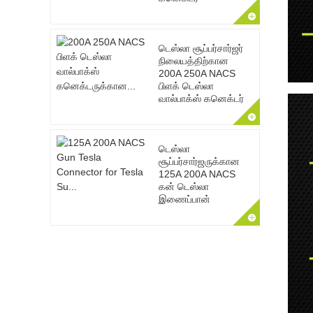
டெஸ்லா சூப்பர்சார்ஜர்
நிலையத்திற்கான
200A 250A NACS
பிளக் டெஸ்லா
வால்பாக்ஸ் கனெக்டர்
டெஸ்லா
சூப்பர்சார்ஜருக்கான
125A 200A NACS
கன் டெஸ்லா
இணைப்பான்