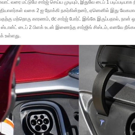
ாட் வரை மட்டுமே சார்ஜ் செய்ய முடியும், இதுவே டைப் 1 படிப்படியாக
த்தியாளர்கள் வகை 2 ஐ நோக்கி நகர்கின்றனர், ஏனெனில் இது வேகமா
தற்கு மற்றொரு காரணம், dc சார்ஜ் போர்ட் இங்கே இருப்பதால், நான் ஒ
்டான்ட் டைப் 2 பிளக் உடன் இணைந்த சார்ஜிங் சிஸ்டம், எனவே நீங்கள் 
க் உள்ளது.