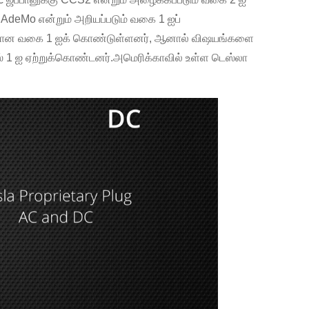
CHAdeMo என்றும் அறியப்படும் வகை 1 ஐப்
கிற்கான வகை 1 ஐக் கொண்டுள்ளனர், ஆனால் விஷயங்களை
எஸ் 1 ஐ ஏற்றுக்கொண்டனர்.அமெரிக்காவில் உள்ள டெஸ்லா