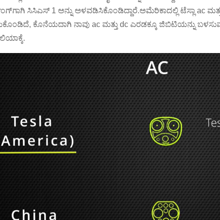
ಿಂಗ್‌ಗಾಗಿ ಸಿಸಿಎಸ್ 1 ಅನ್ನು ಅಳವಡಿಸಿಕೊಂಡಿದ್ದಾರೆ.ಅಮೆರಿಕಾದಲ್ಲಿ ಟೆಸ್ಲಾ ac ಮತ
ಕೊಂಡಿದೆ, ಕೊನೆಯದಾಗಿ ನಾವು ac ಮತ್ತು dc ಎರಡಕ್ಕೂ ಜಿಬಿಟಿಯನ್ನು ಬಳಸುವ 
ೇಲಿಯಾಕ್ಕೆ.