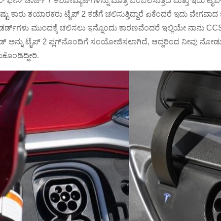
್ ಫೇಸ್ ಚಾರ್ಜ್ 7 ಕಿಲೋವ್ಯಾಟ್‌ಗಳನ್ನು ಮಾತ್ರ ಬೆಂಬಲಿಸುತ್ತದೆ ಮತ್ತು ಇದು
ಟು ಕಾರು ತಯಾರಕರು ಟೈಪ್ 2 ಕಡೆಗೆ ಚಲಿಸುತ್ತಿದ್ದಾರೆ ಏಕೆಂದರೆ ಇದು ವೇಗವಾದ ಚ
ಾಂಡರ್ಡ್‌ಗಳು ಮುಂದಕ್ಕೆ ಚಲಿಸಲು ಇನ್ನೊಂದು ಕಾರಣವೆಂದರೆ ಇಲ್ಲಿಯೇ ನಾನು CCS
ಾಂಡ್ ಅನ್ನು ಟೈಪ್ 2 ಪ್ಲಗ್‌ನೊಂದಿಗೆ ಸಂಯೋಜಿಸಲಾಗಿದೆ, ಆದ್ದರಿಂದ ನೀವು ನೋಡುವ
ಕೊಂಡಿದ್ದೀರಿ.