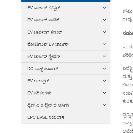
EV ಚಾರ್ಜರ್ ಕನೆಕ್ಟರ್
ಕೌಟು
ನೀವು 
EV ಚಾರ್ಜರ್ ಸಾಕೆಟ್
EV ಚಾರ್ಜಿಂಗ್ ಕೇಬಲ್
ನಡುವ
ಪೋರ್ಟಬಲ್ EV ಚಾರ್ಜರ್
ಇಂದು,
ಪರಿಶೀ
EV ಚಾರ್ಜರ್ ಸ್ಟೇಷನ್
ಎಲೆಕ್
DC ಫಾಸ್ಟ್ ಚಾರ್ಜರ್
ಮತ್ತು
EV ಅಡಾಪ್ಟರ್
ಬದಲಾ
EV ಪರಿಕರಗಳು
ನಡುವಿ
ಕುರಿತ
ಟೈಪ್ ಎ & ಟೈಪ್ ಬಿ ಆರ್ಸಿಡಿ
ಪ್ರಸ್
EPC EVSE ನಿಯಂತ್ರಕ
ಅನ್ನು
ಅಮೆರಿ