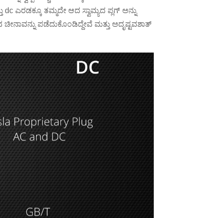
್ತು dc ಎರಡಕ್ಕೂ ತಮ್ಮದೇ ಆದ ಸ್ವಾಮ್ಯದ ಪ್ಲಗ್ ಅನ್ನು
ಚೀನಾವನ್ನು ಪಡೆದುಕೊಂಡಿದ್ದೇವೆ ಮತ್ತು ಅದೃಷ್ಟವಶಾತ್