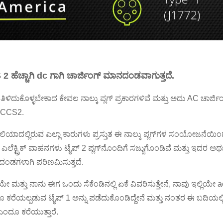
2 ಹೆಚ್ಚಾಗಿ dc ಗಾಗಿ ಚಾರ್ಜಿಂಗ್ ಮಾನದಂಡವಾಗುತ್ತದೆ.
ತಿಳಿದುಕೊಳ್ಳಬೇಕಾದ ಕೇವಲ ನಾಲ್ಕು ಪ್ಲಗ್ ಪ್ರಕಾರಗಳಿವೆ ಮತ್ತು ಅದು AC ಚಾರ್ಜ
ು CCS2.
ರೇಲಿಯಾದಲ್ಲಿರುವ ಎಲ್ಲಾ ಕಾರುಗಳು ಪ್ರಸ್ತುತ ಈ ನಾಲ್ಕು ಪ್ಲಗ್‌ಗಳ ಸಂಯೋಜನೆಯ
ಲೆಕ್ಟ್ರಿಕ್ ವಾಹನಗಳು ಟೈಪ್ 2 ಪ್ಲಗ್‌ನೊಂದಿಗೆ ಸಜ್ಜುಗೊಂಡಿವೆ ಮತ್ತು ಇದರ ಅರ್
ಂಡಗಳಾಗಿ ಪರಿಣಮಿಸುತ್ತದೆ.
ೇ ಮತ್ತು ನಾನು ಈಗ ಒಂದು ಸೆಕೆಂಡಿನಲ್ಲಿ ಏಕೆ ವಿವರಿಸುತ್ತೇನೆ, ನಾವು ಇಲ್ಲಿಯೇ a
ಕರೆಯಲ್ಪಡುವ ಟೈಪ್ 1 ಅನ್ನು ಪಡೆದುಕೊಂಡಿದ್ದೇನೆ ಮತ್ತು ನಂತರ ಈ ಬದಿಯಲ್ಲಿ ನಾನ
 ಎಂದೂ ಕರೆಯುತ್ತಾರೆ.