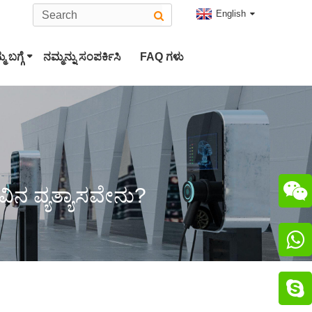
English
ಮ ಬಗ್ಗೆ
ನಮ್ಮನ್ನು ಸಂಪರ್ಕಿಸಿ
FAQ ಗಳು
ಲಾ ಪ್ಲಗ್
ಟೈಪ್ 2 ಇವಿ ಕನೆಕ್ಟರ್
S ಕಾಂಬೊ 2 ಪ್ಲಗ್
CHAdeMO ಕನೆಕ್ಟರ್

ವಿನ ವ್ಯತ್ಯಾಸವೇನು?
ೋಜಿ ಕನೆಕ್ಟರ್

