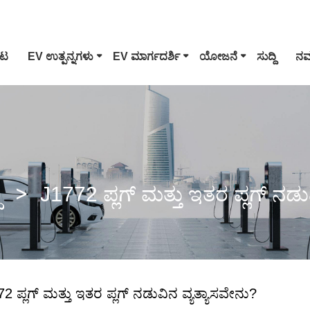
ುಟ
EV ಉತ್ಪನ್ನಗಳು
EV ಮಾರ್ಗದರ್ಶಿ
ಯೋಜನೆ
ಸುದ್ದಿ
ನಮ್
ಟೈಪ್ 1 ಇವಿ ಕನೆಕ್ಟರ್
ಟೆಸ್
CCS ಕಾಂಬೊ 1 ಪ್ಲಗ್
CC
ಿ
J1772 ಪ್ಲಗ್ ಮತ್ತು ಇತರ ಪ್ಲಗ್ ನಡು
GB/T DC ಗನ್
ಚಾವ
2 ಪ್ಲಗ್ ಮತ್ತು ಇತರ ಪ್ಲಗ್ ನಡುವಿನ ವ್ಯತ್ಯಾಸವೇನು?