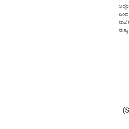
ಆದ್ದರ
ಎಂದರೆ
ಬಾಟಮ್
ಮತ್ತು