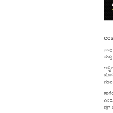
CCS 
ನಾವು 
ಮತ್ತ
ಆಸ್ಟ್
ಹೊಸ ಎ
ಮಾನದ
ಹಾಗೆಯ
ಎಂದೂ 
ಪ್ಲಗ್