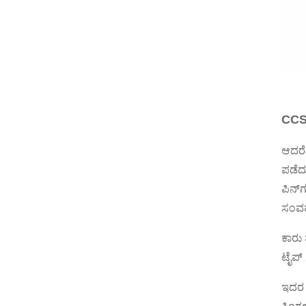
CCS 
ಆದರೆ 
ಪಡೆದು
ಪಿನ್‌
ಸಂವಹ
ಕಾರು 
ಟೈಪ್ 
ಇದರ ಅ