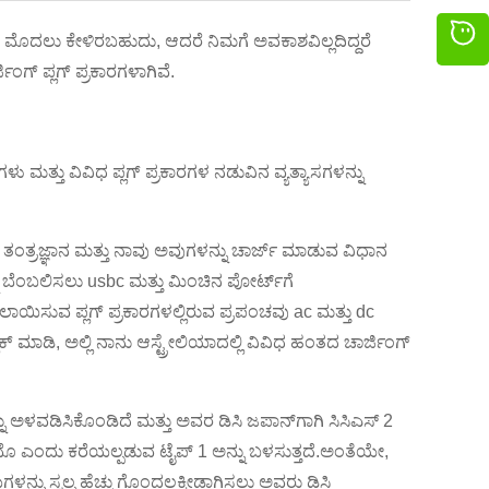
 ಮೊದಲು ಕೇಳಿರಬಹುದು, ಆದರೆ ನಿಮಗೆ ಅವಕಾಶವಿಲ್ಲದಿದ್ದರೆ
ಂಗ್ ಪ್ಲಗ್ ಪ್ರಕಾರಗಳಾಗಿವೆ.
ಳು ಮತ್ತು ವಿವಿಧ ಪ್ಲಗ್ ಪ್ರಕಾರಗಳ ನಡುವಿನ ವ್ಯತ್ಯಾಸಗಳನ್ನು
ನ ತಂತ್ರಜ್ಞಾನ ಮತ್ತು ನಾವು ಅವುಗಳನ್ನು ಚಾರ್ಜ್ ಮಾಡುವ ವಿಧಾನ
ು ಬೆಂಬಲಿಸಲು usbc ಮತ್ತು ಮಿಂಚಿನ ಪೋರ್ಟ್‌ಗೆ
ಿಸುವ ಪ್ಲಗ್ ಪ್ರಕಾರಗಳಲ್ಲಿರುವ ಪ್ರಪಂಚವು ac ಮತ್ತು dc
ಕ್ಲಿಕ್ ಮಾಡಿ, ಅಲ್ಲಿ ನಾನು ಆಸ್ಟ್ರೇಲಿಯಾದಲ್ಲಿ ವಿವಿಧ ಹಂತದ ಚಾರ್ಜಿಂಗ್
್ನು ಅಳವಡಿಸಿಕೊಂಡಿದೆ ಮತ್ತು ಅವರ ಡಿಸಿ ಜಪಾನ್‌ಗಾಗಿ ಸಿಸಿಎಸ್ 2
ಡೆಮೊ ಎಂದು ಕರೆಯಲ್ಪಡುವ ಟೈಪ್ 1 ಅನ್ನು ಬಳಸುತ್ತದೆ.ಅಂತೆಯೇ,
ಳನ್ನು ಸ್ವಲ್ಪ ಹೆಚ್ಚು ಗೊಂದಲಕ್ಕೀಡಾಗಿಸಲು ಅವರು ಡಿಸಿ