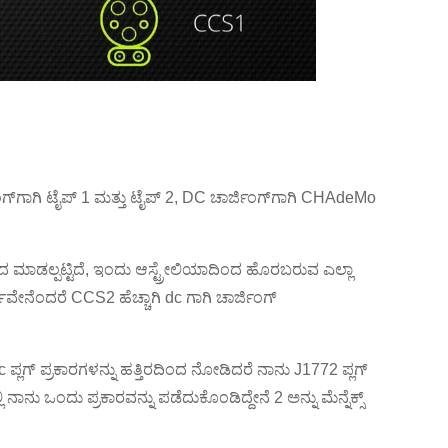
ಿಂಗ್‌ಗಾಗಿ ಟೈಪ್ 1 ಮತ್ತು ಟೈಪ್ 2, DC ಚಾರ್ಜಿಂಗ್‌ಗಾಗಿ CHAdeMo
ಿಂದ ಮಾಡಲ್ಪಟ್ಟಿದೆ, ಇಂದು ಆಸ್ಟ್ರೇಲಿಯಾದಿಂದ ಹೊರಬರುವ ಎಲ್ಲಾ
ಥವೇನೆಂದರೆ CCS2 ಹೆಚ್ಚಾಗಿ dc ಗಾಗಿ ಚಾರ್ಜಿಂಗ್
c ಪ್ಲಗ್ ಪ್ರಕಾರಗಳನ್ನು ಹತ್ತಿರದಿಂದ ನೋಡಿದರೆ ನಾನು J1772 ಪ್ಲಗ್
ು ಒಂದು ಪ್ರಕಾರವನ್ನು ಪಡೆದುಕೊಂಡಿದ್ದೇನೆ 2 ಅನ್ನು ಮೆನ್ನೆಕ್ಸ್