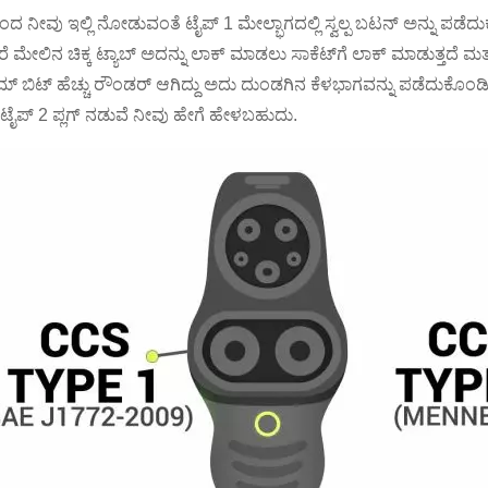
ಿಂದ ನೀವು ಇಲ್ಲಿ ನೋಡುವಂತೆ ಟೈಪ್ 1 ಮೇಲ್ಭಾಗದಲ್ಲಿ ಸ್ವಲ್ಪ ಬಟನ್ ಅನ್ನು ಪಡೆದುಕ
 ಮೇಲಿನ ಚಿಕ್ಕ ಟ್ಯಾಬ್ ಅದನ್ನು ಲಾಕ್ ಮಾಡಲು ಸಾಕೆಟ್‌ಗೆ ಲಾಕ್ ಮಾಡುತ್ತದೆ ಮ
 ಬಿಟ್ ಹೆಚ್ಚು ರೌಂಡರ್ ಆಗಿದ್ದು ಅದು ದುಂಡಗಿನ ಕೆಳಭಾಗವನ್ನು ಪಡೆದುಕೊಂಡಿ
 ಟೈಪ್ 2 ಪ್ಲಗ್ ನಡುವೆ ನೀವು ಹೇಗೆ ಹೇಳಬಹುದು.