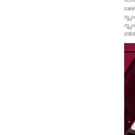
ಸಿಂಗಲ
ಬಹಳಷ್
ಸ್ಟ್ಯ
ಸ್ಟ್ಯ
ಪಡೆದು