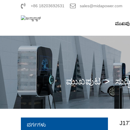
+86 18203692631
sales@midapower.com
ಮುಖಪ
ಮುಖಪುಟ
ಸುದ್ದ
J177
ವರ್ಗಗಳು