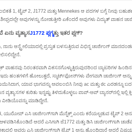
ಂಬಿಕತೆ 1, ಟೈಪ್ 2, J1772 ಮತ್ತು Mennekes ಆ ಪದಗಳ ಬಗ್ಗೆ ನೀವು ಬಹುಶಃ
ಶೀಘ್ರದಲ್ಲೇ ಅವುಗಳನ್ನು ನೋಡುತ್ತೀರಿ ಏಕೆಂದರೆ ಅವುಗಳು ವಿದ್ಯುತ್ ವಾಹನ ಚಾರ್ಜಿ
ೆ ಏನು ವ್ಯತ್ಯಾಸ
J1772 ಪ್ಲಗ್
ಮತ್ತು ಇತರ ಪ್ಲಗ್?
 ನಾನು ಆಸ್ಟ್ರೇಲಿಯಾದಲ್ಲಿ ಪ್ರಸ್ತುತ ಬಳಸುತ್ತಿರುವ ವಿಭಿನ್ನ ಚಾರ್ಜಿಂಗ್ ಮಾನದಂಡಗ
ಲಿಸಲಿದ್ದೇನೆ.
ಟ್ರಿಕ್ ವಾಹನವು ನಿರಂತರವಾಗಿ ವಿಕಸನಗೊಳ್ಳುತ್ತಿರುವುದರಿಂದ ಬ್ಯಾಟರಿಗಳ ಹಿಂದಿ
 ಇದು ಹಂತಗಳಿಗೆ ಹೋಲುತ್ತದೆ, ಸ್ಮಾರ್ಟ್‌ಫೋನ್‌ಗಳು ವೇಗವಾಗಿ ಚಾರ್ಜಿಂಗ್ ಅನ್ನ
ಯಿಸಿದಾಗ, ಯಾವ ಭಾಗವನ್ನು ಅವಲಂಬಿಸಿ ನೀವು ac ಮತ್ತು dc ಎರಡನ್ನೂ ಬದಲಾಯ
ನ ವ್ಯತ್ಯಾಸಗಳ ಕುರಿತು ಇನ್ನಷ್ಟು ತಿಳಿದುಕೊಳ್ಳಲು ಪಾಪ್-ಅಪ್ ಬ್ಯಾನರ್‌ನಲ್ಲಿ ಇಲ್ಲಿ 
ು ವೀಡಿಯೊವನ್ನು ಮಾಡಿದ್ದೇನೆ.
ತುತ, ಯುರೋಪ್ ಎಸಿ ಚಾರ್ಜಿಂಗ್‌ಗಾಗಿ ಮೆನ್ನೆಕ್ಸ್ ಎಂದು ಕರೆಯಲ್ಪಡುವ ಟೈಪ್ 2 ಅನ
 ಅಳವಡಿಸಿಕೊಂಡಿದೆ ಆದರೆ ಎಸಿಗಾಗಿ ಜೆ1772 ಮತ್ತು ಡಿಸಿ ಚಾರ್ಜಿಂಗ್‌ಗಾಗಿ ಚಾ
ಕಾದಲ್ಲಿ ಅವರು ಎಸಿ ಚಾರ್ಜಿಂಗ್‌ಗಾಗಿ ಟೈಪ್ 1 ಅನ್ನು ಹೊಂದಿದ್ದಾರೆ ಆದರೆ ವಿಷಯಗ