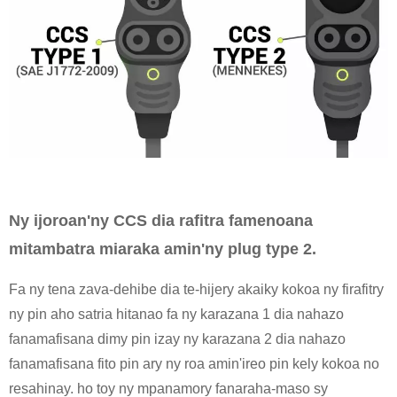
Ny ijoroan'ny CCS dia rafitra famenoana
mitambatra miaraka amin'ny plug type 2.
Fa ny tena zava-dehibe dia te-hijery akaiky kokoa ny firafitry
ny pin aho satria hitanao fa ny karazana 1 dia nahazo
fanamafisana dimy pin izay ny karazana 2 dia nahazo
fanamafisana fito pin ary ny roa amin'ireo pin kely kokoa no
resahinay. ho toy ny mpanamory fanaraha-maso sy