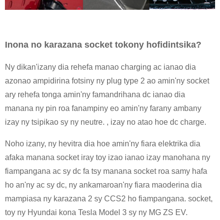
Inona no karazana socket tokony hofidintsika?
Ny dikan'izany dia rehefa manao charging ac ianao dia
azonao ampidirina fotsiny ny plug type 2 ao amin'ny socket
ary rehefa tonga amin'ny famandrihana dc ianao dia
manana ny pin roa fanampiny eo amin'ny farany ambany
izay ny tsipikao sy ny neutre. , izay no atao hoe dc charge.
Noho izany, ny hevitra dia hoe amin'ny fiara elektrika dia
afaka manana socket iray toy izao ianao izay manohana ny
fiampangana ac sy dc fa tsy manana socket roa samy hafa
ho an'ny ac sy dc, ny ankamaroan'ny fiara maoderina dia
mampiasa ny karazana 2 sy CCS2 ho fiampangana. socket,
toy ny Hyundai kona Tesla Model 3 sy ny MG ZS EV.