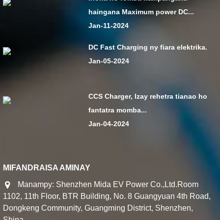
haingana Maximum power DC...
Jan-11-2024
DC Fast Charging ny fiara elektrika.
Jan-05-2024
CCS Charger, Izay rehetra tianao ho
fantatra momba...
Jan-04-2024
MIFANDRAISA AMINAY
Manampy: Shenzhen Mida EV Power Co.,Ltd.Room
1102, 11th Floor, BTR Building, No. 8 Guangyuan 4th Road,
Dongkeng Community, Guangming District, Shenzhen,
Shina.