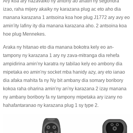
Ary koa ary hazavaiko ny antony ao anatin'ny segondra
izao, raha mijery akaiky ny karazana plug ac eto aho dia
manana karazana 1 antsoina koa hoe plug J1772 ary avy eo
amin'ity lafiny ity dia manana karazana aho. 2 antsoina koa
hoe plug Mennekes.
Araka ny hitanao eto dia manana bokotra kely eo an-
tampony ny karazana 1 ary ny zava-mitranga dia rehefa
ampidirina amin'ny karatra ny tabilao kely eo ambony dia
mipetaka eo amin'ny socket mba hanidy azy, ary eto ianao
dia afaka mahita fa ny Ny bit ambany dia somary boribory
kokoa raha oharina amin'ny an'ny karazana 2 izay manana
ny ambany boribory fa ny tampony mipetaka ary izany no
hahafantaranao ny karazana plug 1 sy type 2.