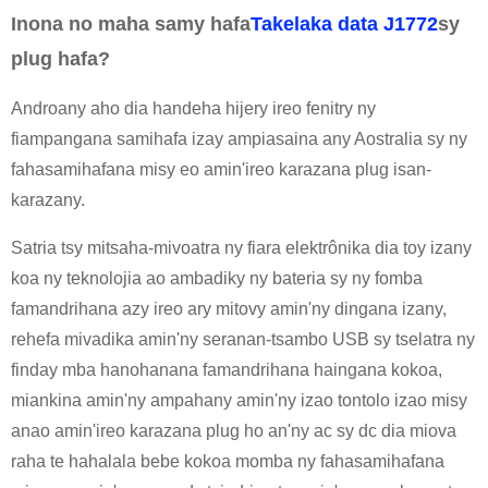
Inona no maha samy hafa
Takelaka data J1772
sy
plug hafa?
Androany aho dia handeha hijery ireo fenitry ny
fiampangana samihafa izay ampiasaina any Aostralia sy ny
fahasamihafana misy eo amin'ireo karazana plug isan-
karazany.
Satria tsy mitsaha-mivoatra ny fiara elektrônika dia toy izany
koa ny teknolojia ao ambadiky ny bateria sy ny fomba
famandrihana azy ireo ary mitovy amin'ny dingana izany,
rehefa mivadika amin'ny seranan-tsambo USB sy tselatra ny
finday mba hanohanana famandrihana haingana kokoa,
miankina amin'ny ampahany amin'ny izao tontolo izao misy
anao amin'ireo karazana plug ho an'ny ac sy dc dia miova
raha te hahalala bebe kokoa momba ny fahasamihafana