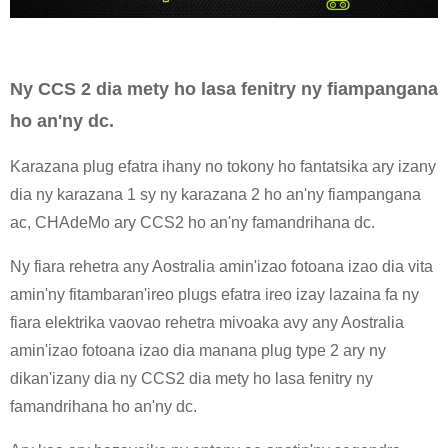
Ny CCS 2 dia mety ho lasa fenitry ny fiampangana
ho an'ny dc.
Karazana plug efatra ihany no tokony ho fantatsika ary izany
dia ny karazana 1 sy ny karazana 2 ho an'ny fiampangana
ac, CHAdeMo ary CCS2 ho an'ny famandrihana dc.
Ny fiara rehetra any Aostralia amin'izao fotoana izao dia vita
amin'ny fitambaran'ireo plugs efatra ireo izay lazaina fa ny
fiara elektrika vaovao rehetra mivoaka avy any Aostralia
amin'izao fotoana izao dia manana plug type 2 ary ny
dikan'izany dia ny CCS2 dia mety ho lasa fenitry ny
famandrihana ho an'ny dc.