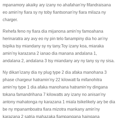
mpanamory akaiky ary izany no ahafahan'ny fifandraisana
eo amin'ny fiara sy ny toby fiantsonan'ny fiara milaza ny
charger.
Rehefa feno ny fiara dia mijanona amin'ny famoahana
herinaratra ary avy eo ny pin telo fanampiny dia ho an'ny
tsipika tsy miandany sy ny tany.Toy izany koa, miaraka
amin'ny karazana 2 ianao dia manana andalana 1,
andalana 2, andalana 3 tsy miandany ary ny tany sy ny sisa.
Ny dikan'izany dia ny plug type 2 dia afaka manohana 3
phase chargeur hatramin'ny 22 kilowatt fa mifanohitra
amin'ny type 1 dia afaka manohana hatramin'ny dingana
tokana famandrihana 7 kilowatts ary izany no anisan'ny
antony mahatonga ny karazana 1 miala tsikelikely ary be dia
be ny mpanamboatra fiara mizotra mankany amin'ny
karazana 2 satria mahazaka fiampangana haingana