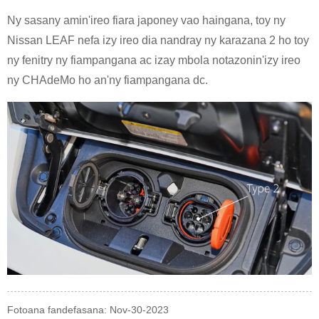
Ny sasany amin'ireo fiara japoney vao haingana, toy ny
Nissan LEAF nefa izy ireo dia nandray ny karazana 2 ho toy
ny fenitry ny fiampangana ac izay mbola notazonin'izy ireo
ny CHAdeMo ho an'ny fiampangana dc.
Fotoana fandefasana: Nov-30-2023