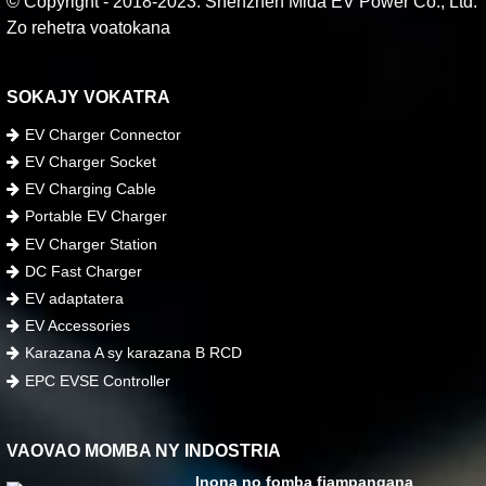
© Copyright - 2018-2023: Shenzhen Mida EV Power Co., Ltd.
Zo rehetra voatokana
SOKAJY VOKATRA
EV Charger Connector
EV Charger Socket
EV Charging Cable
Portable EV Charger
EV Charger Station
DC Fast Charger
EV adaptatera
EV Accessories
Karazana A sy karazana B RCD
EPC EVSE Controller
VAOVAO MOMBA NY INDOSTRIA
Inona no fomba fiampangana