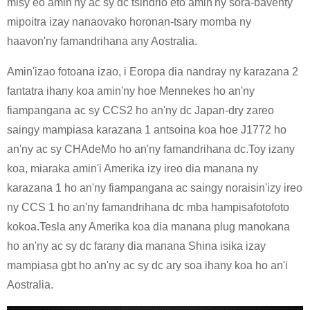
misy eo amin'ny ac sy dc tsindrio eto amin'ny sora-baventy
mipoitra izay nanaovako horonan-tsary momba ny
haavon'ny famandrihana any Aostralia.
Amin'izao fotoana izao, i Eoropa dia nandray ny karazana 2
fantatra ihany koa amin'ny hoe Mennekes ho an'ny
fiampangana ac sy CCS2 ho an'ny dc Japan-dry zareo
saingy mampiasa karazana 1 antsoina koa hoe J1772 ho
an'ny ac sy CHAdeMo ho an'ny famandrihana dc.Toy izany
koa, miaraka amin'i Amerika izy ireo dia manana ny
karazana 1 ho an'ny fiampangana ac saingy noraisin'izy ireo
ny CCS 1 ho an'ny famandrihana dc mba hampisafotofoto
kokoa.Tesla any Amerika koa dia manana plug manokana
ho an'ny ac sy dc farany dia manana Shina isika izay
mampiasa gbt ho an'ny ac sy dc ary soa ihany koa ho an'i
Aostralia.