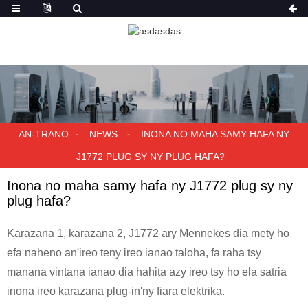
AN-TRANO
NEWS
INONA NO MAHA SAMY HAFA NY
J1772 PLUG SY NY PLUG HAFA?
Inona no maha samy hafa ny J1772 plug sy ny
plug hafa?
Karazana 1, karazana 2, J1772 ary Mennekes dia mety ho
efa naheno an'ireo teny ireo ianao taloha, fa raha tsy
manana vintana ianao dia hahita azy ireo tsy ho ela satria
inona ireo karazana plug-in'ny fiara elektrika.