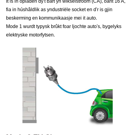
It is in opladen dy't bart yn wikselstroom (CA), oant 16 A,
fia in húshâldlik as yndustriële socket en d'r is gjin
beskerming en kommunikaasje mei it auto.
Mode 1 wurdt typysk brûkt foar ljochte auto's, bygelyks
elektryske motorfytsen.