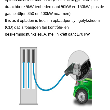
draachbere 5kW-ienheden oant 50kW en 150kW, plus de
gau te rôljen 350 en 400kW noarmen)
It is as it opladen is troch in oplaadpunt yn gelykstroom
(CD) dat is foarsjoen fan kontrôle- en
beskermingsfunksjes. A, mei in krêft oant 170 kW.