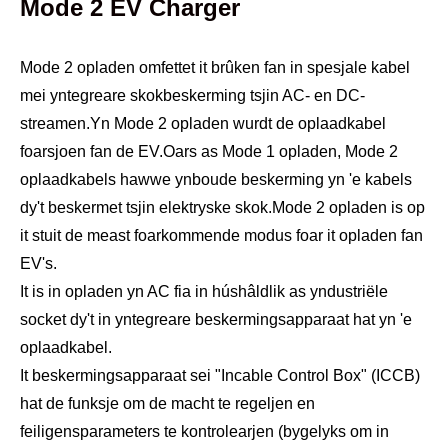
Mode 2 EV Charger
Mode 2 opladen omfettet it brûken fan in spesjale kabel
mei yntegreare skokbeskerming tsjin AC- en DC-
streamen.Yn Mode 2 opladen wurdt de oplaadkabel
foarsjoen fan de EV.Oars as Mode 1 opladen, Mode 2
oplaadkabels hawwe ynboude beskerming yn 'e kabels
dy't beskermet tsjin elektryske skok.Mode 2 opladen is op
it stuit de meast foarkommende modus foar it opladen fan
EV's.
It is in opladen yn AC fia in húshâldlik as yndustriële
socket dy't in yntegreare beskermingsapparaat hat yn 'e
oplaadkabel.
It beskermingsapparaat sei "Incable Control Box" (ICCB)
hat de funksje om de macht te regeljen en
feiligensparameters te kontrolearjen (bygelyks om in