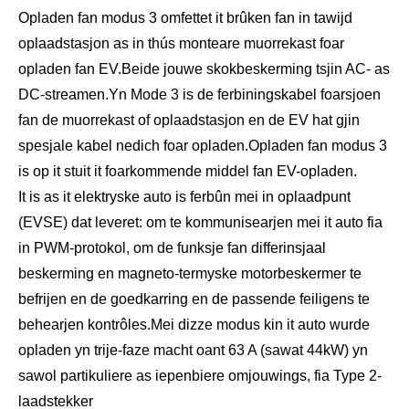
Opladen fan modus 3 omfettet it brûken fan in tawijd
oplaadstasjon as in thús monteare muorrekast foar
opladen fan EV.Beide jouwe skokbeskerming tsjin AC- as
DC-streamen.Yn Mode 3 is de ferbiningskabel foarsjoen
fan de muorrekast of oplaadstasjon en de EV hat gjin
spesjale kabel nedich foar opladen.Opladen fan modus 3
is op it stuit it foarkommende middel fan EV-opladen.
It is as it elektryske auto is ferbûn mei in oplaadpunt
(EVSE) dat leveret: om te kommunisearjen mei it auto fia
in PWM-protokol, om de funksje fan differinsjaal
beskerming en magneto-termyske motorbeskermer te
befrijen en de goedkarring en de passende feiligens te
behearjen kontrôles.Mei dizze modus kin it auto wurde
opladen yn trije-faze macht oant 63 A (sawat 44kW) yn
sawol partikuliere as iepenbiere omjouwings, fia Type 2-
laadstekker