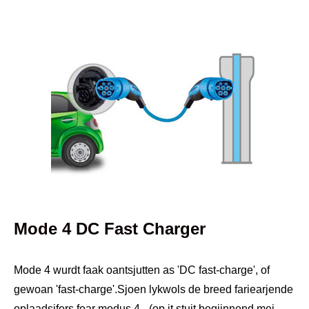
Mode 4 DC Fast Charger
Mode 4 wurdt faak oantsjutten as 'DC fast-charge', of
gewoan 'fast-charge'.Sjoen lykwols de breed fariearjende
oplaadsifers foar modus 4 - (op it stuit begjinnend mei