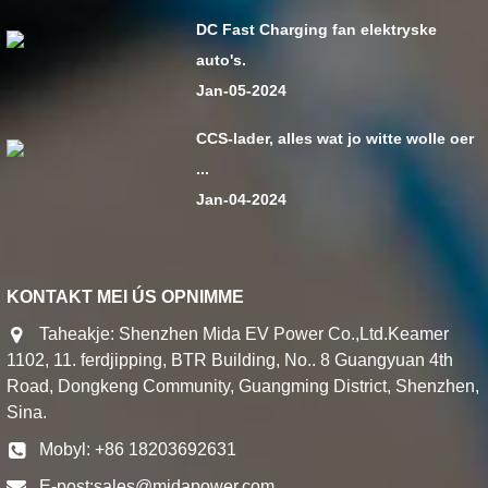
DC Fast Charging fan elektryske
auto's.
Jan-05-2024
CCS-lader, alles wat jo witte wolle oer
...
Jan-04-2024
KONTAKT MEI ÚS OPNIMME
Taheakje: Shenzhen Mida EV Power Co.,Ltd.Keamer
1102, 11. ferdjipping, BTR Building, No.. 8 Guangyuan 4th
Road, Dongkeng Community, Guangming District, Shenzhen,
Sina.
Mobyl: +86 18203692631
E-post:
sales@midapower.com