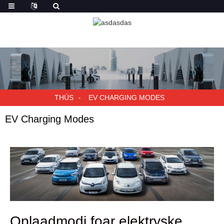
THÚS
EV CHARGING MODES
EV Charging Modes
Oplaadmodi foar elektryske