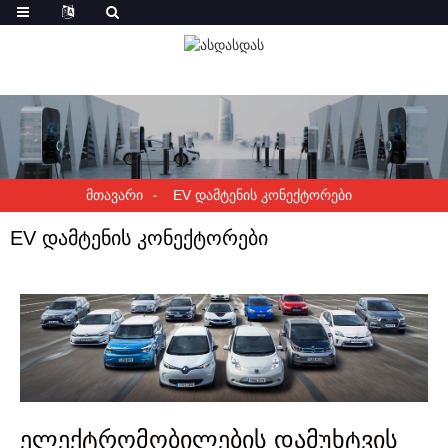
ᲛᲗᲐᲕᲐᲠᲘ
EV ᲓᲐᲛᲢᲔᲜᲘᲡ ᲙᲝᲜᲔᲥᲢᲝᲠᲔᲑᲘ
EV დამტენის კონექტორები
ელექტრომობილების დამუხტვის